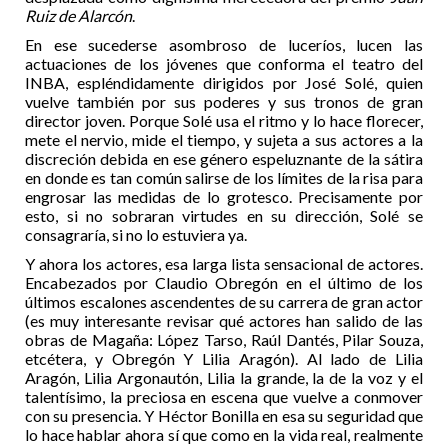
Ruiz de Alarcón
.
En ese sucederse asombroso de luceríos, lucen las
actuaciones de los jóvenes que conforma el teatro del
INBA, espléndidamente dirigidos por José Solé, quien
vuelve también por sus poderes y sus tronos de gran
director joven. Porque Solé usa el ritmo y lo hace florecer,
mete el nervio, mide el tiempo, y sujeta a sus actores a la
discreción debida en ese género espeluznante de la sátira
en donde es tan común salirse de los límites de la risa para
engrosar las medidas de lo grotesco. Precisamente por
esto, si no sobraran virtudes en su dirección, Solé se
consagraría, si no lo estuviera ya.
Y ahora los actores, esa larga lista sensacional de actores.
Encabezados por Claudio Obregón en el último de los
últimos escalones ascendentes de su carrera de gran actor
(es muy interesante revisar qué actores han salido de las
obras de Magaña: López Tarso, Raúl Dantés, Pilar Souza,
etcétera, y Obregón Y Lilia Aragón). Al lado de Lilia
Aragón, Lilia Argonautón, Lilia la grande, la de la voz y el
talentísimo, la preciosa en escena que vuelve a conmover
con su presencia. Y Héctor Bonilla en esa su seguridad que
lo hace hablar ahora sí que como en la vida real, realmente