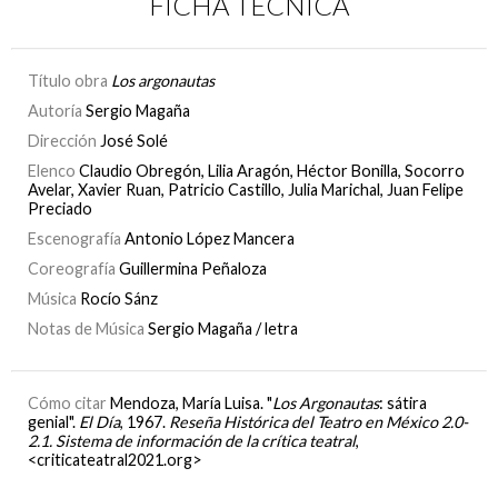
FICHA TÉCNICA
Título obra
Los argonautas
Autoría
Sergio Magaña
Dirección
José Solé
Elenco
Claudio Obregón, Lilia Aragón, Héctor Bonilla, Socorro
Avelar, Xavier Ruan, Patricio Castillo, Julia Marichal, Juan Felipe
Preciado
Escenografía
Antonio López Mancera
Coreografía
Guillermina Peñaloza
Música
Rocío Sánz
Notas de Música
Sergio Magaña / letra
Cómo citar
Mendoza, María Luisa. "
Los Argonautas
: sátira
genial".
El Día
, 1967.
Reseña Histórica del Teatro en México 2.0-
2.1. Sistema de información de la crítica teatral
,
<criticateatral2021.org>