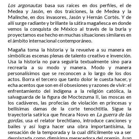
Los argonautas
basa sus raíces en dos perfiles, el de
Medea y Jasón, en dos traiciones, la de Medea y la
Malinche, en dos invasores, Jasón y Hernán Cortés. Y de
allí surge radiante y brillante la sátira magañesca en donde
vemos la conquista de México al través de la burla y
proyectamos ese hecho en muchas situaciones similares en
el ámbito internacional contemporáneo.
Magaña toma la historia y la revuelve a su manera en
simbólicas escenas plenas de talento creativo e invención.
Usa la historia no para seguirla textualmente sino para
recrearla a su modo y manera. Modo y manera
personalísimos que se reconocen a lo largo de los dos
actos. Borra el tercero que tanto dolor le cuesta hacer, y
echa acentos que son en él obsesiones y razones de vivir: el
enfrentamiento del indígena a la religión católica, la
salvaguarda de la figura de Moctezuma II, las moscas en
los cadáveres, las profecías de violación en princesas y
bellísimas damas de la corte tenochtitla. Sigue la
trayectoria satírica que fincara Novo en
La guerra de las
gordas
, usa el relator brechtiano, introduce canciones y
bailes y así logra hacer una obra importantísima, la
sensación de la temporada y la cual difícilmente va a ser
desplazada como dignísima merecedora del premio
Juan