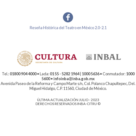
Reseña Histórica del Teatro en México 2.0-2.1
Tel.:
01800 904 4000
• Lada:
01 55 - 5282 1964
|
1000 5636
• Conmutador:
1000
5600
•
infoinba@inba.gob.mx
Avenida Paseo de la Reforma y Campo Marte s/n, Col. Polanco Chapultepec, Del.
Miguel Hidalgo, C.P. 11560, Ciudad de México.
ÚLTIMA ACTUALIZACIÓN JULIO - 2023
DERECHOS RESERVADOS INBA-CITRU ©