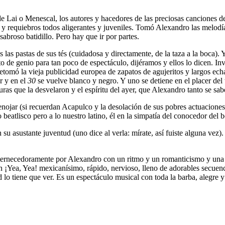
 Lai o Menescal, los autores y hacedores de las preciosas canciones d
y requiebros todos aligerantes y juveniles. Tomó Alexandro las melo
abroso batidillo. Pero hay que ir por partes.
 las pastas de sus tés (cuidadosa y directamente, de la taza a la boca). 
de genio para tan poco de espectáculo, dijéramos y ellos lo dicen. Invent
 Retomó la vieja publicidad europea de zapatos de agujeritos y largos ec
r y en el
30
se vuelve blanco y negro. Y uno se detiene en el placer del 
ras que la desvelaron y el espíritu del ayer, que Alexandro tanto se sabe
nojar (si recuerdan Acapulco y la desolación de sus pobres actuaciones
o beatlisco pero a lo nuestro latino, él en la simpatía del conocedor del
 su asustante juventud (uno dice al verla: mírate, así fuiste alguna ve
rnecedoramente por Alexandro con un ritmo y un romanticismo y una sen
n ¡Yea, Yea! mexicanísimo, rápido, nervioso, lleno de adorables secuenci
lo tiene que ver. Es un espectáculo musical con toda la barba, alegre y 