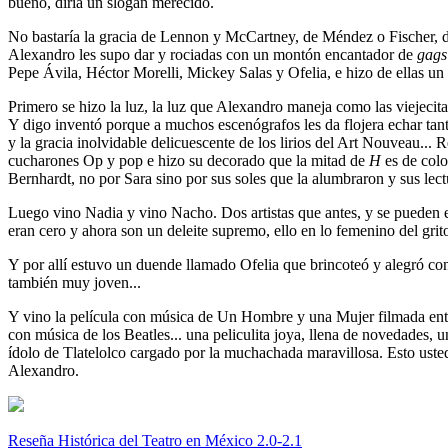
bueno, diría un slogan merecido.
No bastaría la gracia de Lennon y McCartney, de Méndez o Fischer, de
Alexandro les supo dar y rociadas con un montón encantador de
gags
Pepe Ávila, Héctor Morelli, Mickey Salas y Ofelia, e hizo de ellas un s
Primero se hizo la luz, la luz que Alexandro maneja como las viejecitas
Y digo inventó porque a muchos escenógrafos les da flojera echar tanto 
y la gracia inolvidable delicuescente de los lirios del Art Nouveau...
cucharones Op y pop e hizo su decorado que la mitad de
H
es de colo
Bernhardt, no por Sara sino por sus soles que la alumbraron y sus lectu
Luego vino Nadia y vino Nacho. Dos artistas que antes, y se pueden e
eran cero y ahora son un deleite supremo, ello en lo femenino del grit
Y por allí estuvo un duende llamado Ofelia que brincoteó y alegró con
también muy joven...
Y vino la película con música de Un Hombre y una Mujer filmada ente
con música de los Beatles... una peliculita joya, llena de novedades, u
ídolo de Tlatelolco cargado por la muchachada maravillosa. Esto usted 
Alexandro.
Reseña Histórica del Teatro en México 2.0-2.1