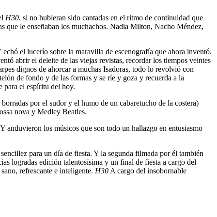
el
H30
, si no hubieran sido cantadas en el ritmo de continuidad que
días que le enseñaban los muchachos. Nadia Milton, Nacho Méndez,
Y echó el lucerío sobre la maravilla de escenografía que ahora inventó.
ó abrir el deleite de las viejas revistas, recordar los tiempos veintes
harpes dignos de ahorcar a muchas Isadoras, todo lo revolvió con
telón de fondo y de las formas y se ríe y goza y recuerda a la
 para el espíritu del hoy.
 borradas por el sudor y el humo de un cabaretucho de la costera)
 bossa nova y Medley Beatles.
z). Y anduvieron los músicos que son todo un hallazgo en entusiasmo
cillez para un día de fiesta. Y la segunda filmada por él también
as logradas edición talentosísima y un final de fiesta a cargo del
sano, refrescante e inteligente.
H30
A cargo del insobornable