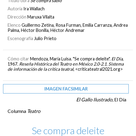
Título obra
Se compra sabio
Autoría
Ira Wallach
Dirección
Maruxa Vilalta
Elenco
Guillermo Zetina, Rosa Furman, Emilia Carranza, Andrea
Palma, Héctor Bonilla, Héctor Andremar
Escenografía
Julio Prieto
Cómo citar
Mendoza, María Luisa. "Se compra deleite".
El Día
,
1967.
Reseña Histórica del Teatro en México 2.0-2.1. Sistema
de información de la crítica teatral
, <criticateatral2021.org>
IMAGEN FACSIMILAR
El Gallo Ilustrado
, El Día
Columna
Teatro
Se compra deleite