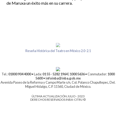
de Maruxa un éxito más en su carrera.
Reseña Histórica del Teatro en México 2.0-2.1
Tel.:
01800 904 4000
• Lada:
01 55 - 5282 1964
|
1000 5636
• Conmutador:
1000
5600
•
infoinba@inba.gob.mx
Avenida Paseo de la Reforma y Campo Marte s/n, Col. Polanco Chapultepec, Del.
Miguel Hidalgo, C.P. 11560, Ciudad de México.
ÚLTIMA ACTUALIZACIÓN JULIO - 2023
DERECHOS RESERVADOS INBA-CITRU ©