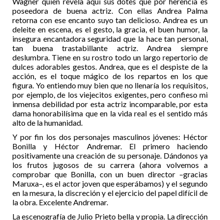
Wagner quien revela aquí sus dotes que por herencia es
poseedora de buena actriz. Con ellas Andrea Palma
retorna con ese encanto suyo tan delicioso. Andrea es un
deleite en escena, es el gesto, la gracia, el buen humor, la
insegura encantadora seguridad que la hace tan personal,
tan buena trastabillante actriz. Andrea siempre
deslumbra. Tiene en su rostro todo un largo repertorio de
dulces adorables gestos. Andrea, que es el despiste de la
acción, es el toque mágico de los repartos en los que
figura. Yo entiendo muy bien que no llenaría los requisitos,
por ejemplo, de los viejecitos exigentes, pero confieso mi
inmensa debilidad por esta actriz incomparable, por esta
dama honorabilísima que en la vida real es el sentido más
alto de la humanidad.
Y por fin los dos personajes masculinos jóvenes: Héctor
Bonilla y Héctor Andremar. El primero haciendo
positivamente una creación de su personaje. Dándonos ya
los frutos jugosos de su carrera (ahora volvemos a
comprobar que Bonilla, con un buen director –gracias
Maruxa–, es el actor joven que esperábamos) y el segundo
en la mesura, la discreción y el ejercicio del papel difícil de
la obra. Excelente Andremar.
La escenografía de Julio Prieto bella y propia. La dirección