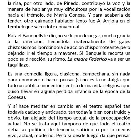
la risa, por otro lado, de Pinedo, contribuyó la voz y la
manera de hablar ya muy dificultosa por la vocalización
hacia el trémolo, de María Conesa. Y para acabarla de
tender, otro calmado hablador lento fue A. Arriola en el
tembeleque sacerdote conventual.
Rafael Banquells le dio, no se le puede negar, mucha gracia
a la dirección, llenándola materialmente de gajes
chistosísimos, bordándola de acción chisporroteante, pero
dejando ir el tiempo a mayores. Si Banquells recorta un
poco su dirección, su ritmo,
La madre Federico
va a ser un
taquillazo.
Es una comedia ligera, clasicona, campechana, sin nada
para conmover o hacer pensar (si no es la nostalgia que
todo un público inocentón sentirá de una vida religiosa que
quiso llevar en alguna perdida infancia de la época de la
Conesa).
Y sí hace meditar en cambio en el teatro español tan
todavía caduco y anticuado, tan todavía bien construido y
obvio, tan alejado del tiempo actual, de la preocupación
actual. No se trata aquí tampoco de que todo el teatro
deba ser político, de denuncia, satírico, o por lo menos
vivo, actual, moderno. Pero sí desde luego da qué pensar