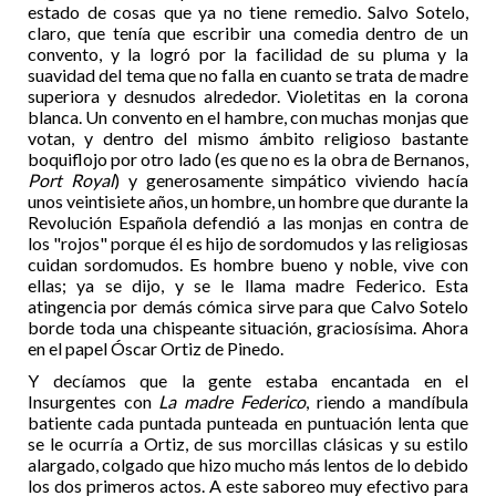
estado de cosas que ya no tiene remedio. Salvo Sotelo,
claro, que tenía que escribir una comedia dentro de un
convento, y la logró por la facilidad de su pluma y la
suavidad del tema que no falla en cuanto se trata de madre
superiora y desnudos alrededor. Violetitas en la corona
blanca. Un convento en el hambre, con muchas monjas que
votan, y dentro del mismo ámbito religioso bastante
boquiflojo por otro lado (es que no es la obra de Bernanos,
Port Royal
) y generosamente simpático viviendo hacía
unos veintisiete años, un hombre, un hombre que durante la
Revolución Española defendió a las monjas en contra de
los "rojos" porque él es hijo de sordomudos y las religiosas
cuidan sordomudos. Es hombre bueno y noble, vive con
ellas; ya se dijo, y se le llama madre Federico. Esta
atingencia por demás cómica sirve para que Calvo Sotelo
borde toda una chispeante situación, graciosísima. Ahora
en el papel Óscar Ortiz de Pinedo.
Y decíamos que la gente estaba encantada en el
Insurgentes con
La madre Federico
, riendo a mandíbula
batiente cada puntada punteada en puntuación lenta que
se le ocurría a Ortiz, de sus morcillas clásicas y su estilo
alargado, colgado que hizo mucho más lentos de lo debido
los dos primeros actos. A este saboreo muy efectivo para