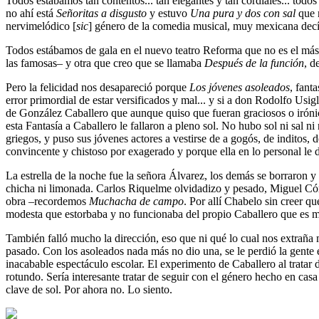
Todos estábamos tan contentos... tan elegantes y tan cordiales... to
no ahí está
Señoritas a disgusto
y estuvo
Una pura y dos con sal
que n
nervimelódico [
sic
] género de la comedia musical, muy mexicana decí
Todos estábamos de gala en el nuevo teatro Reforma que no es el más
las famosas– y otra que creo que se llamaba
Después de la función
, d
Pero la felicidad nos desapareció porque
Los jóvenes asoleados
, fant
error primordial de estar versificados y mal... y si a don Rodolfo Usi
de González Caballero que aunque quiso que fueran graciosos o irónico
esta Fantasía a Caballero le fallaron a pleno sol. No hubo sol ni sal
griegos, y puso sus jóvenes actores a vestirse de a gogós, de inditos,
convincente y chistoso por exagerado y porque ella en lo personal le d
La estrella de la noche fue la señora Álvarez, los demás se borraron
chicha ni limonada. Carlos Riquelme olvidadizo y pesado, Miguel Córc
obra –recordemos
Muchacha de campo
. Por allí Chabelo sin creer q
modesta que estorbaba y no funcionaba del propio Caballero que es m
También falló mucho la dirección, eso que ni qué lo cual nos extraña
pasado. Con los asoleados nada más no dio una, se le perdió la gente e
inacabable espectáculo escolar. El experimento de Caballero al tratar
rotundo. Sería interesante tratar de seguir con el género hecho en ca
clave de sol. Por ahora no. Lo siento.