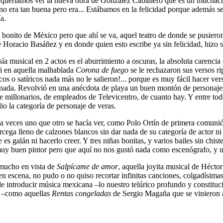
dos queríamos ver la nueva obra de González Caballero que es un muchac
o era tan buena pero era... Estábamos en la felicidad porque además s
a.
 bonito de México pero que ahí se va, aquel teatro de donde se pusie
e Horacio Basáñez y en donde quien esto escribe ya sin felicidad, hizo 
asía musical en 2 actos es el aburrimiento a oscuras, la absoluta carencia 
gli en aquella malhablada
Corona de fuego
se le rechazaron sus versos ri
s o satíricos nada más no le salieron!... porque es muy fácil hacer ver
 ni nada. Revolvió en una anécdota de playa un buen montón de personaj
 de millonarios, de empleados de Televicentro, de cuanto hay. Y entre to
io la categoría de personaje de veras.
 y a veces uno que otro se hacía ver, como Polo Ortín de primera comun
ega lleno de calzones blancos sin dar nada de su categoría de actor ni
ue es galán ni hacerlo creer. Y tres niñas bonitas, y varios bailes sin c
uy buen pintor pero que aquí no nos gustó nada como escenógrafo, y un
 mucho en vista de
Salpícame de amor
, aquella joyita musical de Héct
n escena, no pudo o no quiso recortar infinitas canciones, colgadísimas
 de introducir música mexicana –lo nuestro telúrico profundo y constituc
sa –como aquellas
Rentas congeladas
de Sergio Magaña que se vinieron a