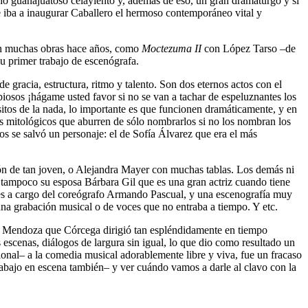
ho guanajuatoso celayiento y, además de eso, un gran dramaturgo y si
e iba a inaugurar Caballero el hermoso contemporáneo vital y
ron muchas obras hace años, como
Moctezuma II
con López Tarso –de
su primer trabajo de escenógrafa.
de gracia, estructura, ritmo y talento. Son dos eternos actos con el
piosos ¡hágame usted favor si no se van a tachar de espeluznantes los
sitos de la nada, lo importante es que funcionen dramáticamente, y en
es mitológicos que aburren de sólo nombrarlos si no los nombran los
dos se salvó un personaje: el de Sofía Álvarez que era el más
ión de tan joven, o Alejandra Mayer con muchas tablas. Los demás ni
 tampoco su esposa Bárbara Gil que es una gran actriz cuando tiene
histes a cargo del coreógrafo Armando Pascual, y una escenografía muy
a grabación musical o de voces que no entraba a tiempo. Y etc.
or Mendoza que Córcega dirigió tan espléndidamente en tiempo
 escenas, diálogos de largura sin igual, lo que dio como resultado un
ional– a la comedia musical adorablemente libre y viva, fue un fracaso
bajo en escena también– y ver cuándo vamos a darle al clavo con la