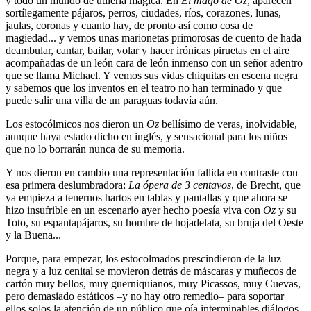
y todo un mundo de utilería mágica. En
El mago de Oz
, aparecen
sortílegamente pájaros, perros, ciudades, ríos, corazones, lunas,
jaulas, coronas y cuanto hay, de pronto así como cosa de
magiedad... y vemos unas marionetas primorosas de cuento de hada
deambular, cantar, bailar, volar y hacer irónicas piruetas en el aire
acompañadas de un león cara de león inmenso con un señor adentro
que se llama Michael. Y vemos sus vidas chiquitas en escena negra
y sabemos que los inventos en el teatro no han terminado y que
puede salir una villa de un paraguas todavía aún.
Los estocólmicos nos dieron un
Oz
bellísimo de veras, inolvidable,
aunque haya estado dicho en inglés, y sensacional para los niños
que no lo borrarán nunca de su memoria.
Y nos dieron en cambio una representación fallida en contraste con
esa primera deslumbradora:
La ópera de 3 centavos
, de Brecht, que
ya empieza a tenernos hartos en tablas y pantallas y que ahora se
hizo insufrible en un escenario ayer hecho poesía viva con
Oz
y su
Toto, su espantapájaros, su hombre de hojadelata, su bruja del Oeste
y la Buena...
Porque, para empezar, los estocolmados prescindieron de la luz
negra y a luz cenital se movieron detrás de máscaras y muñecos de
cartón muy bellos, muy guerniquianos, muy Picassos, muy Cuevas,
pero demasiado estáticos –y no hay otro remedio– para soportar
ellos solos la atención de un público que oía interminables diálogos