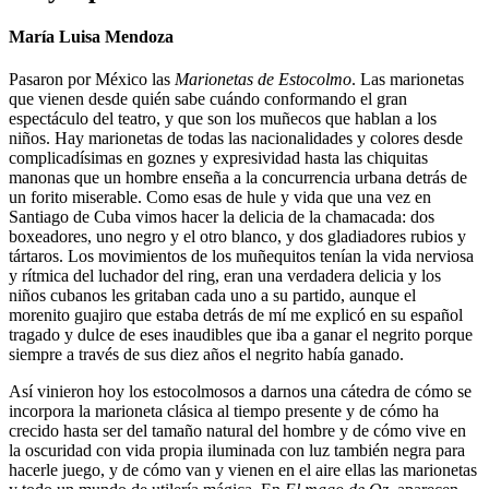
María Luisa Mendoza
Pasaron por México las
Marionetas de Estocolmo
. Las marionetas
que vienen desde quién sabe cuándo conformando el gran
espectáculo del teatro, y que son los muñecos que hablan a los
niños. Hay marionetas de todas las nacionalidades y colores desde
complicadísimas en goznes y expresividad hasta las chiquitas
manonas que un hombre enseña a la concurrencia urbana detrás de
un forito miserable. Como esas de hule y vida que una vez en
Santiago de Cuba vimos hacer la delicia de la chamacada: dos
boxeadores, uno negro y el otro blanco, y dos gladiadores rubios y
tártaros. Los movimientos de los muñequitos tenían la vida nerviosa
y rítmica del luchador del ring, eran una verdadera delicia y los
niños cubanos les gritaban cada uno a su partido, aunque el
morenito guajiro que estaba detrás de mí me explicó en su español
tragado y dulce de eses inaudibles que iba a ganar el negrito porque
siempre a través de sus diez años el negrito había ganado.
Así vinieron hoy los estocolmosos a darnos una cátedra de cómo se
incorpora la marioneta clásica al tiempo presente y de cómo ha
crecido hasta ser del tamaño natural del hombre y de cómo vive en
la oscuridad con vida propia iluminada con luz también negra para
hacerle juego, y de cómo van y vienen en el aire ellas las marionetas