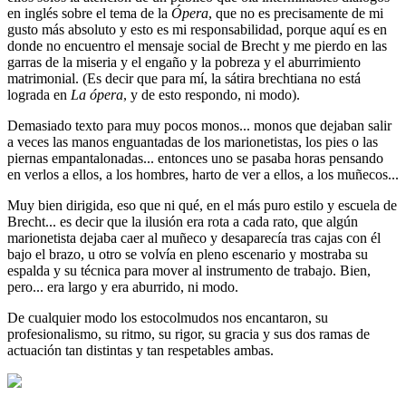
en inglés sobre el tema de la
Ópera
, que no es precisamente de mi
gusto más absoluto y esto es mi responsabilidad, porque aquí es en
donde no encuentro el mensaje social de Brecht y me pierdo en las
garras de la miseria y el engaño y la pobreza y el aburrimiento
matrimonial. (Es decir que para mí, la sátira brechtiana no está
lograda en
La ópera
, y de esto respondo, ni modo).
Demasiado texto para muy pocos monos... monos que dejaban salir
a veces las manos enguantadas de los marionetistas, los pies o las
piernas empantalonadas... entonces uno se pasaba horas pensando
en verlos a ellos, a los hombres, harto de ver a ellos, a los muñecos...
Muy bien dirigida, eso que ni qué, en el más puro estilo y escuela de
Brecht... es decir que la ilusión era rota a cada rato, que algún
marionetista dejaba caer al muñeco y desaparecía tras cajas con él
bajo el brazo, u otro se volvía en pleno escenario y mostraba su
espalda y su técnica para mover al instrumento de trabajo. Bien,
pero... era largo y era aburrido, ni modo.
De cualquier modo los estocolmudos nos encantaron, su
profesionalismo, su ritmo, su rigor, su gracia y sus dos ramas de
actuación tan distintas y tan respetables ambas.