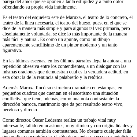
pareja del amor que se oponen a tanta estupidez y a tanto dolor
ofrendando su propia vida inútilmente.
Es el teatro del esqueleto este de Maruxa, el teatro de lo concreto, el
teatro de la línea necesaria, el teatro del hueso, pues, en el que se
dice de la manera más simple y para algunos tal vez primaria, pero
absolutamente voluntaria, se dice lo más importante de la manera
más fácil y natural. Es como un apunte, como un dibujo
aparentemente sencillísimo de un pintor moderno y un tanto
figurativo.
En las últimas escenas, en los últimos párrafos llega la autora a una
repetición obsesiva entre los contendientes, a un dialogar con las
mismas oraciones que demuestran cual es la verdadera actitud, en
esta obra: la de la renuncia al palabrerío y la retórica.
Además Maruxa fincó su estructura dramática en estampas, en
pequeños cuadros que cuentan en el ascetismo una situación
conflictiva que tiene, además, como una nota contrastante: la
dirección barroca, matrimonio que da por resultado teatro vivo,
nervioso y directo.
Como director, Óscar Ledesma realiza un trabajo vital muy
interesante, fallido en ocasiones, muy rítmico y con originalidades y
lugares comunes también contrastantes. No obstante cualquier falla
que pudiera encontrársele, el sólo de manejar en escena a veintisiete