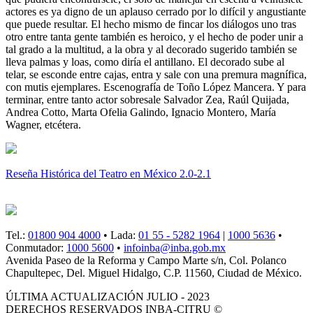
actores es ya digno de un aplauso cerrado por lo difícil y angustiante
que puede resultar. El hecho mismo de fincar los diálogos uno tras
otro entre tanta gente también es heroico, y el hecho de poder unir a
tal grado a la multitud, a la obra y al decorado sugerido también se
lleva palmas y loas, como diría el antillano. El decorado sube al
telar, se esconde entre cajas, entra y sale con una premura magnífica,
con mutis ejemplares. Escenografía de Toño López Mancera. Y para
terminar, entre tanto actor sobresale Salvador Zea, Raúl Quijada,
Andrea Cotto, Marta Ofelia Galindo, Ignacio Montero, María
Wagner, etcétera.
Reseña Histórica del Teatro en México 2.0-2.1
Tel.:
01800 904 4000
• Lada:
01 55 - 5282 1964
|
1000 5636
•
Conmutador:
1000 5600
•
infoinba@inba.gob.mx
Avenida Paseo de la Reforma y Campo Marte s/n, Col. Polanco
Chapultepec, Del. Miguel Hidalgo, C.P. 11560, Ciudad de México.
ÚLTIMA ACTUALIZACIÓN JULIO - 2023
DERECHOS RESERVADOS INBA-CITRU ©