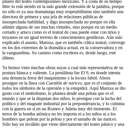
pilares del teatro contemporáneo mexicano. Y a costa de su tiempo
libre lo está siendo en la más grande extensión de la palabra, porque
no sólo es ya una dramaturga muy respetabilísima sino también una
directora de primera y una jefa de relaciones públicas de
insospechada habilidad, y digo insospechada no porque en ella
admire alguna de sus muchas virtudes, sino porque en un medio
cerrado y arisco como es el teatral de casa puede estar con tirios y
troyanos en un igual terreno de conocimientos gentilezas. Aún más
explicado el asunto, Maruxa, que es también crítica teatral, converge
en los dos extremos de la dramática actual, en la conservadora y en
la vanguardista. Su camino como escritora es, desde luego, este
último.
Ya hemos visto muchas obras suyas a cual más representativa de su
postura blanca y valiente. La penúltima fue
El 9
, en donde intenta
una denuncia feroz del maquinismo y la locura fabril. Ahora
prosigue en la línea con
Cuestión de narices
, que es el conjunto de
todos los símbolos de la opresión y la estupidez. Aquí Maruxa se dio
gusto con el simbolismo, lo plantea desde una pelota que es el
mundo y que se la disputan dos niños, lo prosigue con la lucha del
político y del magnate industrial por la preponderancia, y lo culmina
con la guerra en sí en un Romeo y Julieta muy del momento. El
terror de la bomba atómica no les importa ni a los niños ni a los
hombres que pelean por la pelota y por el tamaño de las narices.
Sólo hay un inválido que viene directamente del teatro pánico y una