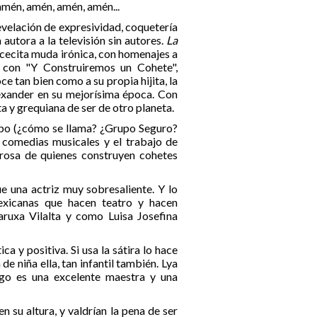
amén, amén, amén, amén...
evelación de expresividad, coquetería
 autora a la televisión sin autores.
La
iececita muda irónica, con homenajes a
 con "Y Construiremos un Cohete",
e tan bien como a su propia hijita, la
lexander en su mejorísima época. Con
ta y grequiana de ser de otro planeta.
grupo (¿cómo se llama? ¿Grupo Seguro?
 comedias musicales y el trabajo de
brosa de quienes construyen cohetes
ue una actriz muy sobresaliente. Y lo
exicanas que hacen teatro y hacen
uxa Vilalta y como Luisa Josefina
ca y positiva. Si usa la sátira lo hace
e niña ella, tan infantil también. Lya
ego es una excelente maestra y una
en su altura, y valdrían la pena de ser