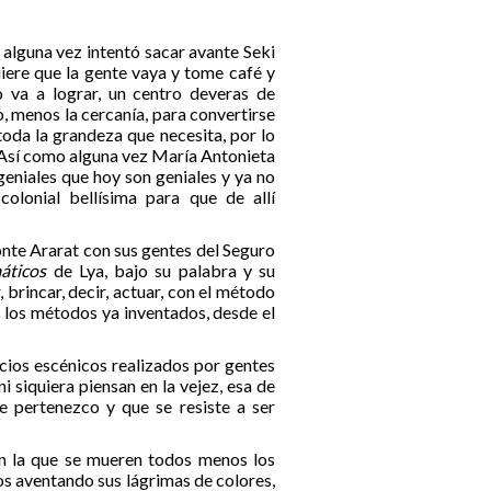
alguna vez intentó sacar avante Seki
uiere que la gente vaya y tome café y
lo va a lograr, un centro deveras de
do, menos la cercanía, para convertirse
oda la grandeza que necesita, por lo
. Así como alguna vez María Antonieta
geniales que hoy son geniales y ya no
olonial bellísima para que de allí
nte Ararat con sus gentes del Seguro
áticos
de Lya, bajo su palabra y su
, brincar, decir, actuar, con el método
 los métodos ya inventados, desde el
icios escénicos realizados por gentes
ni siquiera piensan en la vejez, esa de
e pertenezco y que se resiste a ser
n la que se mueren todos menos los
os aventando sus lágrimas de colores,