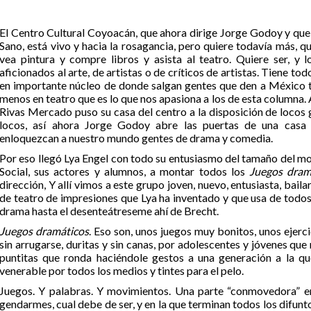
El Centro Cultural Coyoacán, que ahora dirige Jorge Godoy y que 
Sano, está vivo y hacia la rosagancia, pero quiere todavía más, q
vea pintura y compre libros y asista al teatro. Quiere ser, y 
aficionados al arte, de artistas o de críticos de artistas. Tiene to
en importante núcleo de donde salgan gentes que den a México t
menos en teatro que es lo que nos apasiona a los de esta columna
Rivas Mercado puso su casa del centro a la disposición de locos 
locos, así ahora Jorge Godoy abre las puertas de una casa c
enloquezcan a nuestro mundo gentes de drama y comedia.
Por eso llegó Lya Engel con todo su entusiasmo del tamaño del mo
Social, sus actores y alumnos, a montar todos los
Juegos dram
dirección, Y allí vimos a este grupo joven, nuevo, entusiasta, bailar
de teatro de impresiones que Lya ha inventado y que usa de todos
drama hasta el desenteátreseme ahí de Brecht.
Juegos dramáticos
. Eso son, unos juegos muy bonitos, unos ejerc
sin arrugarse, duritas y sin canas, por adolescentes y jóvenes que 
puntitas que ronda haciéndole gestos a una generación a la qu
venerable por todos los medios y tintes para el pelo.
Juegos. Y palabras. Y movimientos. Una parte “conmovedora” e
gendarmes, cual debe de ser, y en la que terminan todos los difunt