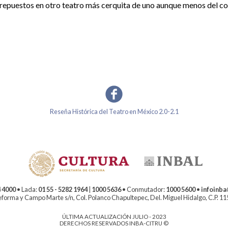
repuestos en otro teatro más cerquita de uno aunque menos del co
Reseña Histórica del Teatro en México 2.0-2.1
 4000
• Lada:
01 55 - 5282 1964
|
1000 5636
• Conmutador:
1000 5600
•
infoinb
forma y Campo Marte s/n, Col. Polanco Chapultepec, Del. Miguel Hidalgo, C.P. 1
ÚLTIMA ACTUALIZACIÓN JULIO - 2023
DERECHOS RESERVADOS INBA-CITRU ©