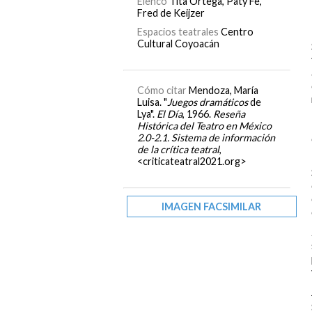
Elenco
Tita Ortega, Paty Fe,
Fred de Keijzer
Espacios teatrales
Centro
Cultural Coyoacán
Cómo citar
Mendoza, María
Luisa. "
Juegos dramáticos
de
Lya".
El Día
, 1966.
Reseña
Histórica del Teatro en México
2.0-2.1. Sistema de información
de la crítica teatral
,
<criticateatral2021.org>
IMAGEN FACSIMILAR