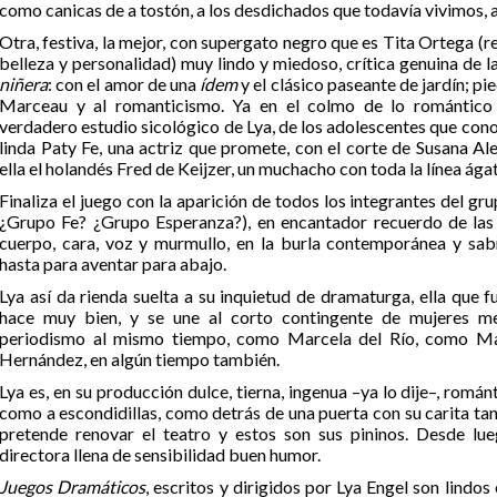
como canicas de a tostón, a los desdichados que todavía vivimos, 
Otra, festiva, la mejor, con supergato negro que es Tita Ortega (r
belleza y personalidad) muy lindo y miedoso, crítica genuina de la
niñera
: con el amor de una
ídem
y el clásico paseante de jardín; p
Marceau y al romanticismo. Ya en el colmo de lo romántico
verdadero estudio sicológico de Lya, de los adolescentes que conoc
linda Paty Fe, una actriz que promete, con el corte de Susana A
ella el holandés Fred de Keijzer, un muchacho con toda la línea ága
Finaliza el juego con la aparición de todos los integrantes del 
¿Grupo Fe? ¿Grupo Esperanza?), en encantador recuerdo de las
cuerpo, cara, voz y murmullo, en la burla contemporánea y sa
hasta para aventar para abajo.
Lya así da rienda suelta a su inquietud de dramaturga, ella que f
hace muy bien, y se une al corto contingente de mujeres m
periodismo al mismo tiempo, como Marcela del Río, como Mar
Hernández, en algún tiempo también.
Lya es, en su producción dulce, tierna, ingenua –ya lo dije–, románti
como a escondidillas, como detrás de una puerta con su carita tan d
pretende renovar el teatro y estos son sus pininos. Desde lu
directora llena de sensibilidad buen humor.
Juegos Dramáticos
, escritos y dirigidos por Lya Engel son lindos 