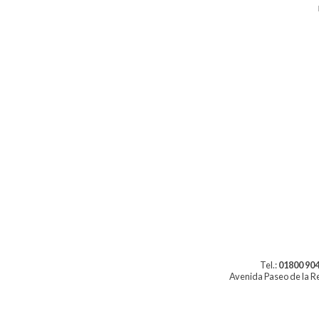
Tel.:
01800 904
Avenida Paseo de la Re