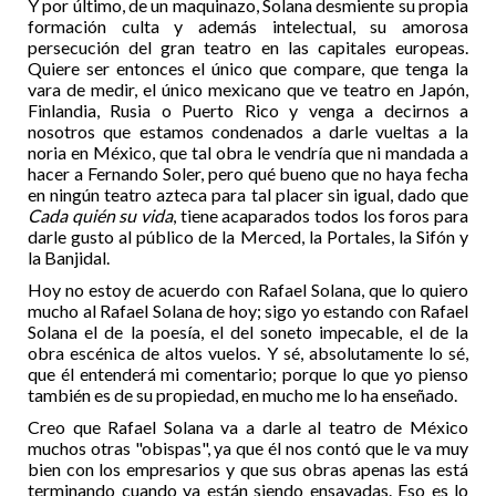
Y por último, de un maquinazo, Solana desmiente su propia
formación culta y además intelectual, su amorosa
persecución del gran teatro en las capitales europeas.
Quiere ser entonces el único que compare, que tenga la
vara de medir, el único mexicano que ve teatro en Japón,
Finlandia, Rusia o Puerto Rico y venga a decirnos a
nosotros que estamos condenados a darle vueltas a la
noria en México, que tal obra le vendría que ni mandada a
hacer a Fernando Soler, pero qué bueno que no haya fecha
en ningún teatro azteca para tal placer sin igual, dado que
Cada quién su vida
, tiene acaparados todos los foros para
darle gusto al público de la Merced, la Portales, la Sifón y
la Banjidal.
Hoy no estoy de acuerdo con Rafael Solana, que lo quiero
mucho al Rafael Solana de hoy; sigo yo estando con Rafael
Solana el de la poesía, el del soneto impecable, el de la
obra escénica de altos vuelos. Y sé, absolutamente lo sé,
que él entenderá mi comentario; porque lo que yo pienso
también es de su propiedad, en mucho me lo ha enseñado.
Creo que Rafael Solana va a darle al teatro de México
muchos otras "obispas", ya que él nos contó que le va muy
bien con los empresarios y que sus obras apenas las está
terminando cuando ya están siendo ensayadas. Eso es lo