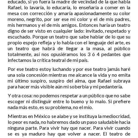
educado, si yo fuera la madre de vecindad de la que habla
Rafael, lo lavaría, lo educaría, lo enseñaría a comer en la
mesa con corrección y amaría apasionadamente su color
moreno, negrito, por ser ese mi color y el de mis padres,
mis hermanos y el de mis amigos. Entonces haría un teatro
digno de ser visto en cualquier lado: invitado, respetado y
escuchado. Porque un teatro que sabe hablar de lo que su
propio espejo refleja y lo habla con el lenguaje del arte, es
un teatro que habrá de llegar a la masa, al público
totalmente, así nos opusiéramos los 3 ó 4 pedantes que
infectamos la crítica teatral de mi país.
Por ese teatro estoy luchando y por ese teatro jamás haré
una sola concesión mientras me alcance la vida y no emita
mi último suspiro, suspiro del alma, que Rafael subraya
para hacer más visible aún mi soberbia y mi pedantería.
Y otra cosa: no podemos respetar a un público que no sabe
escoger ni distinguir entre lo bueno y lo malo. Si prefiere
nada más esto, es su problema, no el mío.
Mientras en México se alabe y se instituya la mediocridad,
lo peor es nada, no habremos dado un paso saludable hacia
ninguna parte. Para vivir hay que nacer. Para vivir cuando
se es ya maduro hay que volver a nacer. El teatro de