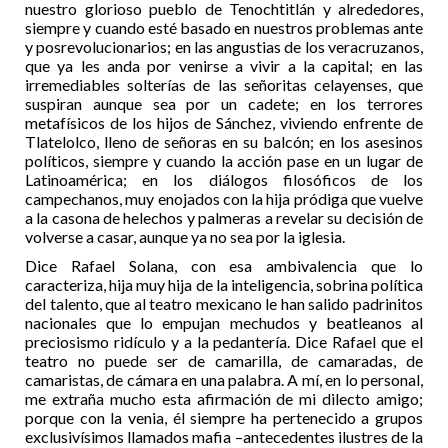
nuestro glorioso pueblo de Tenochtitlán y alrededores,
siempre y cuando esté basado en nuestros problemas ante
y posrevolucionarios; en las angustias de los veracruzanos,
que ya les anda por venirse a vivir a la capital; en las
irremediables solterías de las señoritas celayenses, que
suspiran aunque sea por un cadete; en los terrores
metafísicos de los hijos de Sánchez, viviendo enfrente de
Tlatelolco, lleno de señoras en su balcón; en los asesinos
políticos, siempre y cuando la acción pase en un lugar de
Latinoamérica; en los diálogos filosóficos de los
campechanos, muy enojados con la hija pródiga que vuelve
a la casona de helechos y palmeras a revelar su decisión de
volverse a casar, aunque ya no sea por la iglesia.
Dice Rafael Solana, con esa ambivalencia que lo
caracteriza, hija muy hija de la inteligencia, sobrina política
del talento, que al teatro mexicano le han salido padrinitos
nacionales que lo empujan mechudos y beatleanos al
preciosismo ridículo y a la pedantería. Dice Rafael que el
teatro no puede ser de camarilla, de camaradas, de
camaristas, de cámara en una palabra. A mí, en lo personal,
me extraña mucho esta afirmación de mi dilecto amigo;
porque con la venia, él siempre ha pertenecido a grupos
exclusivísimos llamados mafia –antecedentes ilustres de la