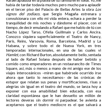
Rafael aplaudía en la platea de su familia en el Ideal. Yo, me
había de tardar todavía muchos pero mucho para aplaudir
en el tercer piso del Palacio de Bellas Artes la obra
Los
signos del zodiaco
, que Sergio Magaña estrenara y
convulsionara con ello mi vida entera, echara a perder la
tranquilidad de mis noches y dándome el placer, con el
tiempo, de decir emulando a Rafael que me hablo de tú con
Nacho López Tarso, Ofelia Guillmain y Carlos Ancira.
Conozco siquiera superficialmente el Teatro de Nancy,
París, Reins, Varsovia, Roma, Barcelona, Madrid y La
Habana, y sobre todo el de Nueva York, en tres
temporadas internacionales, en una de las cuales vi
Hamlet
, con Richard Burton, absolutamente bello, sentada
al lado de Rafael Solana después de haber bebido y
comido como emperadores en un restaurancito de Times
Square, así, más o menos a mano de mi amigo ese de los
viajes interoceánicos –miren que habérsele ocurrido irse
ahora que tanto lo necesitamos– de las crónicas de
estupor que relatan sus penas y mortificaciones, risas y
alegrías sin igual en el teatro del mundo, se lanza hoy a
exponer con esa amabilidad bien educada, con esa
claridad espontánea que le han devuelto un millón de
lectores deveras sin dormir ni parpadear. Se avienta a
aceptarnos que el teatro mediocre es el que salvará a