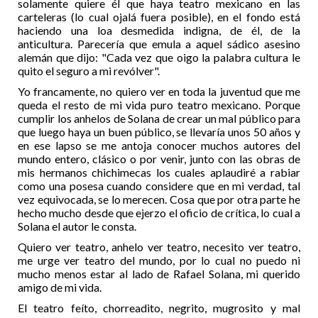
solamente quiere él que haya teatro mexicano en las
carteleras (lo cual ojalá fuera posible), en el fondo está
haciendo una loa desmedida indigna, de él, de la
anticultura. Parecería que emula a aquel sádico asesino
alemán que dijo: "Cada vez que oigo la palabra cultura le
quito el seguro a mi revólver".
Yo francamente, no quiero ver en toda la juventud que me
queda el resto de mi vida puro teatro mexicano. Porque
cumplir los anhelos de Solana de crear un mal público para
que luego haya un buen público, se llevaría unos 50 años y
en ese lapso se me antoja conocer muchos autores del
mundo entero, clásico o por venir, junto con las obras de
mis hermanos chichimecas los cuales aplaudiré a rabiar
como una posesa cuando considere que en mi verdad, tal
vez equivocada, se lo merecen. Cosa que por otra parte he
hecho mucho desde que ejerzo el oficio de crítica, lo cual a
Solana el autor le consta.
Quiero ver teatro, anhelo ver teatro, necesito ver teatro,
me urge ver teatro del mundo, por lo cual no puedo ni
mucho menos estar al lado de Rafael Solana, mi querido
amigo de mi vida.
El teatro feíto, chorreadito, negrito, mugrosito y mal