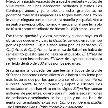
México ha nacido ya, nació de un padre pedante y culto: de
Villaurrutia, de unos hacedores pedantes y cultos Los
Contemporáneos y ya empieza a estar grandecito; no
podemos tolerar las majaderías y torpes balbuceos. Yo no
le veo en ninguna parte al teatro la mamila y el pañal. Veo a
un teatro joven, criollo, moreno y mexicano, al que le hablo
de tú a tú como estudiante de filosofía –dijéramos– que es.
Ese teatro quedará y vivirá, siempre y cuando haya en él
obras que queden y vivan.
El Quijote
fue leído en su tiempo
por los pedantes. Sigue siendo leída por los pedantes.
El
Quijote
es
El Quijote
: con la premisa de Rafael no había de
ser escrito puesto que no llegaba al pueblo.
El Ulises
de
Joyce lo leen los pedantes.
El Ulises
de Joyce quedará para
ser leído dentro de 500 años por los pedantes.
Si sumamos a los pedantes que leerán a Joyce dentro de
500 años habremos descubierto que habrá sido leído por
más lectores que por los que ahora se refocilan con Pérez
y Pérez, Spota, Rubén Romero y López y Fuentes. Los
espectadores que han visto en los siglos
Edipo Rey
, suman
millones de pedantes, quiero para mi patria esos millones
de pedantes diseminados en los siglos y no una bola de
gente contemplando extasiada:
Como se muere el macho
–de Edmundo Báez.
Porque comió un aguacate
.