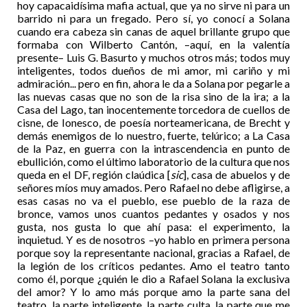
hoy capacaidísima mafia actual, que ya no sirve ni para un
barrido ni para un fregado. Pero sí, yo conocí a Solana
cuando era cabeza sin canas de aquel brillante grupo que
formaba con Wilberto Cantón, –aquí, en la valentía
presente– Luis G. Basurto y muchos otros más; todos muy
inteligentes, todos dueños de mi amor, mi cariño y mi
admiración... pero en fin, ahora le da a Solana por pegarle a
las nuevas casas que no son de la risa sino de la ira; a la
Casa del Lago, tan inocentemente torcedora de cuellos de
cisne, de Ionesco, de poesía norteamericana, de Brecht y
demás enemigos de lo nuestro, fuerte, telúrico; a La Casa
de la Paz, en guerra con la intrascendencia en punto de
ebullición, como el último laboratorio de la cultura que nos
queda en el DF, región claúdica [
sic
], casa de abuelos y de
señores míos muy amados. Pero Rafael no debe afligirse, a
esas casas no va el pueblo, ese pueblo de la raza de
bronce, vamos unos cuantos pedantes y osados y nos
gusta, nos gusta lo que ahí pasa: el experimento, la
inquietud. Y es de nosotros –yo hablo en primera persona
porque soy la representante nacional, gracias a Rafael, de
la legión de los críticos pedantes. Amo el teatro tanto
como él, porque ¿quién le dio a Rafael Solana la exclusiva
del amor? Y lo amo más porque amo la parte sana del
teatro, la parte inteligente, la parte culta, la parte que me