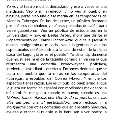
Yo voy al teatro mucho, demasiado; y eso a veces es una
maldición. Veo a mí alrededor y no veo al pueblo en
ninguna parte. Veo una clase media en las temporadas de
Manolo Fábregas. En las de Lerner, un público formado
por señores de chaleco y señoras peinadas de salón para
verse guapetonas. Veo un público de estudiantes en la
Universidad; y hoy, en Bellas Artes, ahora que dirige el
Departamento de Teatro Héctor Azar, que es la juventud
misma –amigo mío de mi vida–, veo a la gente que va a los
espectáculos de Alexandro, a la sala de estar de la dicha
Casa del Lago. ¿Éste es el pueblo? Yo diría rápidamente
que no, ni ese ni el de la taquilla comercial, ya sea la que
representa una comedia broadwayana, policiaca,
intelectual, estudiantil, etcétera. Entonces deduzco que se
trata del pueblo que tú miras en las temporadas del
Fábregas, a espaldas del Correo Mayor. Y en ciertos
aspectos tienes razón. Ese es un público pueblerino al que
le gusta oír teatro en español con modismos mexicanos; a
mí, también me gusta cuando es bueno, cuando es una
Debiera haber obispas
una
Detrás de la puerta
, una
Las
alas del pez
, una
El gesticulador
... pero rechazo ir a
indignarme con otras comedias que en absoluto maduran,
ayudan a crecer al pueblo o lo impulsan a ver teatro, a