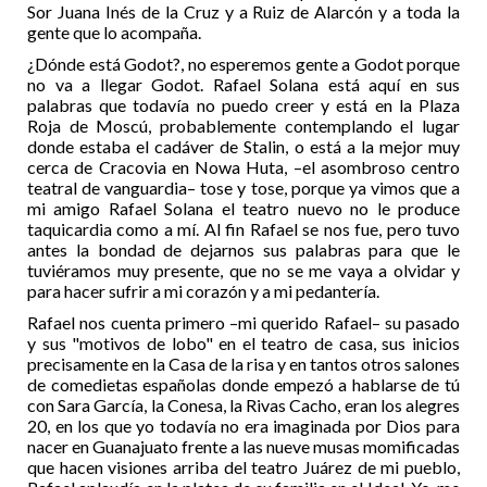
Sor Juana Inés de la Cruz y a Ruiz de Alarcón y a toda la
gente que lo acompaña.
¿Dónde está Godot?, no esperemos gente a Godot porque
no va a llegar Godot. Rafael Solana está aquí en sus
palabras que todavía no puedo creer y está en la Plaza
Roja de Moscú, probablemente contemplando el lugar
donde estaba el cadáver de Stalin, o está a la mejor muy
cerca de Cracovia en Nowa Huta, –el asombroso centro
teatral de vanguardia– tose y tose, porque ya vimos que a
mi amigo Rafael Solana el teatro nuevo no le produce
taquicardia como a mí. Al fin Rafael se nos fue, pero tuvo
antes la bondad de dejarnos sus palabras para que le
tuviéramos muy presente, que no se me vaya a olvidar y
para hacer sufrir a mi corazón y a mi pedantería.
Rafael nos cuenta primero –mi querido Rafael– su pasado
y sus "motivos de lobo" en el teatro de casa, sus inicios
precisamente en la Casa de la risa y en tantos otros salones
de comedietas españolas donde empezó a hablarse de tú
con Sara García, la Conesa, la Rivas Cacho, eran los alegres
20, en los que yo todavía no era imaginada por Dios para
nacer en Guanajuato frente a las nueve musas momificadas
que hacen visiones arriba del teatro Juárez de mi pueblo,