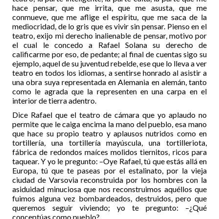
hace pensar, que me irrita, que me asusta, que me
conmueve, que me aflige el espíritu, que me saca de la
mediocridad, de lo gris que es vivir sin pensar. Pienso en el
teatro, exijo mi derecho inalienable de pensar, motivo por
el cual le concedo a Rafael Solana su derecho de
calificarme por eso, de pedante; al final de cuentas sigo su
ejemplo, aquel de su juventud rebelde, ese que lo lleva a ver
teatro en todos los idiomas, a sentirse honrado al asistir a
una obra suya representada en Alemania en alemán, tanto
como le agrada que la representen en una carpa en el
interior de tierra adentro.
Dice Rafael que el teatro de cámara que yo aplaudo no
permite que le caiga encima la mano del pueblo, esa mano
que hace su propio teatro y aplausos nutridos como en
tortillería, una tortillería mayúscula, una tortilleriota,
fábrica de redondos maíces molidos tiernitos, ricos para
taquear. Y yo le pregunto: –Oye Rafael, tú que estás allá en
Europa, tú que te paseas por el estalinato, por la vieja
ciudad de Varsovia reconstruida por los hombres con la
asiduidad minuciosa que nos reconstruimos aquéllos que
fuimos alguna vez bombardeados, destruidos, pero que
queremos seguir viviendo; yo te pregunto: –¿Qué
conceptúas como pueblo?