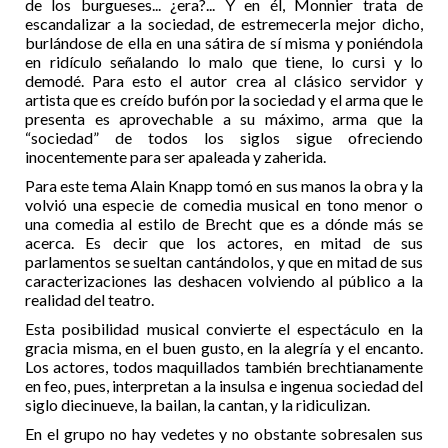
de los burgueses... ¿era?... Y en él, Monnier trata de
escandalizar a la sociedad, de estremecerla mejor dicho,
burlándose de ella en una sátira de sí misma y poniéndola
en ridículo señalando lo malo que tiene, lo cursi y lo
demodé. Para esto el autor crea al clásico servidor y
artista que es creído bufón por la sociedad y el arma que le
presenta es aprovechable a su máximo, arma que la
“sociedad” de todos los siglos sigue ofreciendo
inocentemente para ser apaleada y zaherida.
Para este tema Alain Knapp tomó en sus manos la obra y la
volvió una especie de comedia musical en tono menor o
una comedia al estilo de Brecht que es a dónde más se
acerca. Es decir que los actores, en mitad de sus
parlamentos se sueltan cantándolos, y que en mitad de sus
caracterizaciones las deshacen volviendo al público a la
realidad del teatro.
Esta posibilidad musical convierte el espectáculo en la
gracia misma, en el buen gusto, en la alegría y el encanto.
Los actores, todos maquillados también brechtianamente
en feo, pues, interpretan a la insulsa e ingenua sociedad del
siglo diecinueve, la bailan, la cantan, y la ridiculizan.
En el grupo no hay vedetes y no obstante sobresalen sus