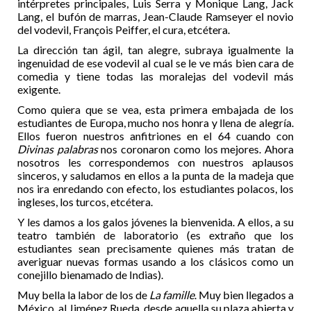
intérpretes principales, Luis Serra y Monique Lang, Jack
Lang, el bufón de marras, Jean-Claude Ramseyer el novio
del vodevil, François Peiffer, el cura, etcétera.
La dirección tan ágil, tan alegre, subraya igualmente la
ingenuidad de ese vodevil al cual se le ve más bien cara de
comedia y tiene todas las moralejas del vodevil más
exigente.
Como quiera que se vea, esta primera embajada de los
estudiantes de Europa, mucho nos honra y llena de alegría.
Ellos fueron nuestros anfitriones en el 64 cuando con
Divinas palabras
nos coronaron como los mejores. Ahora
nosotros les correspondemos con nuestros aplausos
sinceros, y saludamos en ellos a la punta de la madeja que
nos ira enredando con efecto, los estudiantes polacos, los
ingleses, los turcos, etcétera.
Y les damos a los galos jóvenes la bienvenida. A ellos, a su
teatro también de laboratorio (es extraño que los
estudiantes sean precisamente quienes más tratan de
averiguar nuevas formas usando a los clásicos como un
conejillo bienamado de Indias).
Muy bella la labor de los de
La famille
. Muy bien llegados a
México, al Jiménez Rueda, desde aquella su plaza abierta y