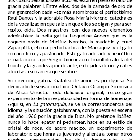
gracia palabreril. Entre ellos, dos de la camada de oro de
una generación cada vez más asombrosa: el perfectísimo
Raúl Dantes y la adorable Rosa María Moreno, catedrales
de la vocalización que sale sin que ellos se oigan y para ser,
repito, oída. Dos maestros, con dos nuevos elementos
admirables: la bella gatita Jacqueline Andere que es la
coqueta novia de Micifuz Narciso, la mudable y cruel
Zapaquilda, eterna perturbadora de Marraquiz, y el gato
romano loco y apasionado. Este gato adorado y neurótico
es nada menos que Sergio Jiménez en el maullido alerta del
triunfo y la grandeza por delante, en tejados de oro y calles
abiertas a su carrera que se abre.
Su dirección, gatuna Gatalea de amor, es prodigiosa. Su
decorado de sensacional niño Octavio Ocampo. Su música
de Alicia Urrueta. Todo delicioso, original, fresco gran
experimento de la irrespetuosidad en forma de homenaje.
Aquí sí, en
La gatomaquia
, se ve la correspondencia del
idioma, y la situación gatohumana, con la puesta en escena
del año 1966 por la gracia de Dios. No pretende Ibáñez,
nunca lo hace, epatar ni pedantear, hace en su estilo de
cristal de roca, de acero macizo, un experimento de
laboratorio que honra su juventud y alienta a tomar otros
caminos desconocidos: los de la imaginación y la