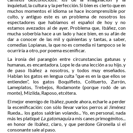
inquietud, la cultura y la perfección. Si bien es cierto que en
muchos momentos el idioma se hace incomprensible por
culto, y antiguo este es un problema de nosotros los
espectadores que hablamos el español de hoy y no
estamos avezados al de ayer. Problema que, Ibáñez, con
mucha soberbia hace a un lado y hace bien, en su afán de
dar a conocer de las mil y quinientas y tantas, a saber,
comedias Lopianas, la que no es comedia ni tampoco se le
ocurriría a otro, por poema escenificar.
La ironía del parangón entre circunstancias gatunas y
humanas, es encantadora. Lope le da una lección a su hijo, y
de paso Ibáñez a nosotros, y todos muy enseñados.
Hablan los gatos en lengua culta “que es en la que ellos se
entienden”, los gatos Boquifleto, Colituerto, Zurrón,
Lameplatos, Trebejos, Rodamonte (porque rodó de un
monte), Mizilda, Raposo, etcétera.
El mejor enemigo de Ibáñez, puede ahora, echarle a perder
la escenificación: con sólo llevar varios perros al Jiménez
Rueda... los gatos saldrían volando... Yo, en personal, nada
más les platiqué
La gatomaquia
a mis canes primogénitos...
en honor de Ibáñez, claro, y que perdone Gironella si el
consonante sale al paso.