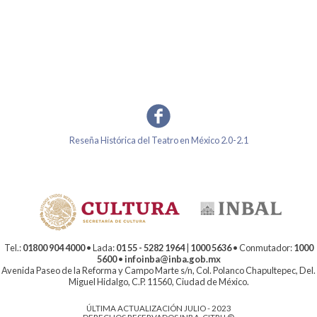
Reseña Histórica del Teatro en México 2.0-2.1
Tel.:
01800 904 4000
• Lada:
01 55 - 5282 1964
|
1000 5636
• Conmutador:
1000
5600
•
infoinba@inba.gob.mx
Avenida Paseo de la Reforma y Campo Marte s/n, Col. Polanco Chapultepec, Del.
Miguel Hidalgo, C.P. 11560, Ciudad de México.
ÚLTIMA ACTUALIZACIÓN JULIO - 2023