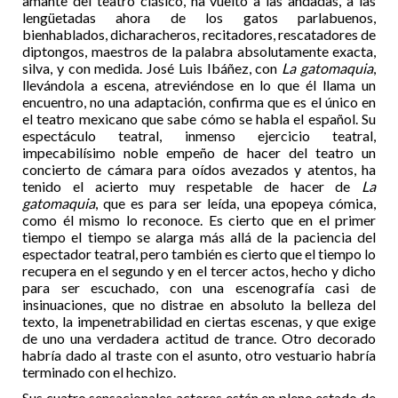
amante del teatro clásico, ha vuelto a las andadas, a las
lengüetadas ahora de los gatos parlabuenos,
bienhablados, dicharacheros, recitadores, rescatadores de
diptongos, maestros de la palabra absolutamente exacta,
silva, y con medida. José Luis Ibáñez, con
La gatomaquia
,
llevándola a escena, atreviéndose en lo que él llama un
encuentro, no una adaptación, confirma que es el único en
el teatro mexicano que sabe cómo se habla el español. Su
espectáculo teatral, inmenso ejercicio teatral,
impecabilísimo noble empeño de hacer del teatro un
concierto de cámara para oídos avezados y atentos, ha
tenido el acierto muy respetable de hacer de
La
gatomaquia
, que es para ser leída, una epopeya cómica,
como él mismo lo reconoce. Es cierto que en el primer
tiempo el tiempo se alarga más allá de la paciencia del
espectador teatral, pero también es cierto que el tiempo lo
recupera en el segundo y en el tercer actos, hecho y dicho
para ser escuchado, con una escenografía casi de
insinuaciones, que no distrae en absoluto la belleza del
texto, la impenetrabilidad en ciertas escenas, y que exige
de uno una verdadera actitud de trance. Otro decorado
habría dado al traste con el asunto, otro vestuario habría
terminado con el hechizo.
Sus cuatro sensacionales actores están en pleno estado de