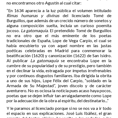
no encontramos otro Agustín al cual citar:
“En 1634 aparecía a la luz pública el volumen intitulado
Rimas humanas y divinas
del licenciado Tomé de
Burguillos, que además de un crecido número de sonetos y
alguna composición suelta, incluía un curioso poemita
jocoso.
La gatomaquia
. El pretendido Tomé de Burguillos
no era otro que el más eminente de los poetas
tradicionales de España, Lope de Vega Carpio, el cual se
había encubierto ya con aquel nombre en las justas
poéticas celebradas en Madrid para conmemorar la
beatificación (1620) y canonización (1622) de San Isidro.
Al publicar
La gatomaquia
se encontraba Lope en la
cumbre de su popularidad y de su prestigio, pero también
en el declinar la vida, estragada por ímpetus irrefrenables
y por continuos disgustos familiares. Iba dirigida la obrita
a uno de sus hijos, Lope Félix del Carpio, “soldado en la
Armada de Su Majestad”, joven díscolo y de carácter
aventurero. No es ociosa la noticia pues acaso haya pocos,
poetas que se dejen influir tan arraigadamente como Lope
por la adecuación de la obra al espíritu, del destinatario...”
Y le paramos al licenciado porque si no se nos va a ir todo
el espacio en sus explicaciones. José Luis Ibáñez, el gran