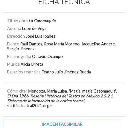
FICHA TÉCNICA
Título obra
La Gatomaquia
Autoría
Lope de Vega
Dirección
José Luis Ibáñez
Elenco
Raúl Dantes, Rosa María Moreno, Jacqueline Andere,
Sergio Jiménez
Escenografía
Octavio Ocampo
Música
Alicia Urreta
Espacios teatrales
Teatro Julio Jiménez Rueda
Cómo citar
Mendoza, María Luisa. "Magia, magia Gatomaquia".
El Día
, 1966.
Reseña Histórica del Teatro en México 2.0-2.1.
Sistema de información de la crítica teatral
,
<criticateatral2021.org>
IMAGEN FACSIMILAR