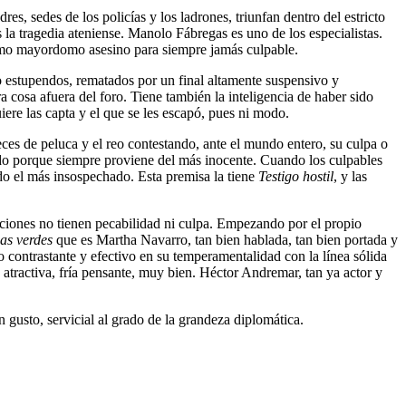
s, sedes de los policías y los ladrones, triunfan dentro del estricto
 la tragedia ateniense. Manolo Fábregas es uno de los especialistas.
 mismo mayordomo asesino para siempre jamás culpable.
 estupendos, rematados por un final altamente suspensivo y
a cosa afuera del foro. Tiene también la inteligencia de haber sido
uiere las capta y el que se les escapó, pues ni modo.
ces de peluca y el reo contestando, ante el mundo entero, su culpa o
rado porque siempre proviene del más inocente. Cuando los culpables
ado el más insospechado. Esta premisa la tiene
Testigo hostil
, y las
uaciones no tienen pecabilidad ni culpa. Empezando por el propio
zas verdes
que es Martha Navarro, tan bien hablada, tan bien portada y
o contrastante y efectivo en su temperamentalidad con la línea sólida
atractiva, fría pensante, muy bien. Héctor Andremar, tan ya actor y
 gusto, servicial al grado de la grandeza diplomática.