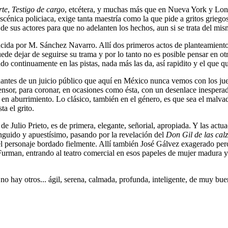
rte
,
Testigo de cargo
, etcétera, y muchas más que en Nueva York y Londre
scénica policiaca, exige tanta maestría como la que pide a gritos griegos
es de sus actores para que no adelanten los hechos, aun si se trata del
cida por M. Sánchez Navarro. Allí dos primeros actos de planteamiento
ede dejar de seguirse su trama y por lo tanto no es posible pensar en otr
ndo continuamente en las pistas, nada más las da, así rapidito y el que q
inantes de un juicio público que aquí en México nunca vemos con los jue
defensor, para coronar, en ocasiones como ésta, con un desenlace inespe
e en aburrimiento. Lo clásico, también en el género, es que sea el malv
a el grito.
de Julio Prieto, es de primera, elegante, señorial, apropiada. Y las act
inguido y apuestísimo, pasando por la revelación del
Don Gil de las cal
 el personaje bordado fielmente. Allí también José Gálvez exagerado per
urman, entrando al teatro comercial en esos papeles de mujer madura y 
no hay otros... ágil, serena, calmada, profunda, inteligente, de muy buen