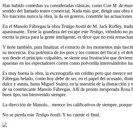
Han habido comedias ya consideradas clásicas, como
Con M. de mue
sentido del llamado teatro comercial. Nada más que, dirigir una obra e
No traiciona nunca la obra, la da en goteros, constriñe las actuacion
En el Manolo Fábregas la obra
Testigo hostil
de M. Jack Roffey, tradu
apasionante. Tiene la grandeza del escape este
Testigo
, viéndolo no pu
escrita la pieza para la gente inteligente, es decir que no está remacha
Y tiene también, para finalizar, el extracto de los momentos más fasc
su inocencia. Esa polémica de los pros y los contras del fiscal y el 
son desde el principio culpables, se siente una frustración que devien
apuestas en los espectadores corren como polvorilla interesándolos hast
Es muy buena la obra, la escenografía sin crédito pero que merece ser 
Fábregas helado, como hoy debe de ser, en el papel del acusado, dist
dulce y astuta, hasta Miguel Suárez en la maestría de la distracción y
de su contrincante Manolo Fábregas. Allí de pronto inesperada Rosa F
buen tipo, tan bienvenido siempre.
La dirección de Manolo... merece los calificativos de siempre, porque 
No se pierda este
Testigo hostil
. Y no cuente el final.