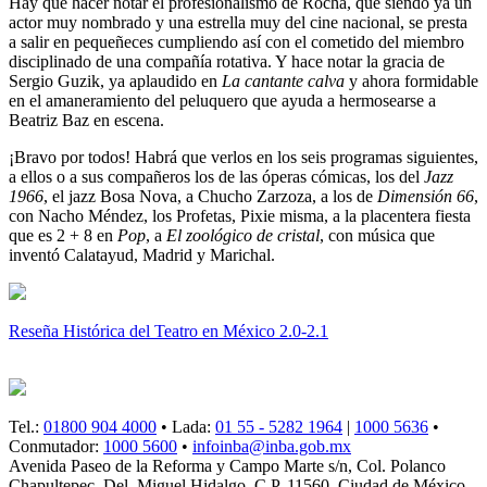
Hay que hacer notar el profesionalismo de Rocha, que siendo ya un
actor muy nombrado y una estrella muy del cine nacional, se presta
a salir en pequeñeces cumpliendo así con el cometido del miembro
disciplinado de una compañía rotativa. Y hace notar la gracia de
Sergio Guzik, ya aplaudido en
La cantante calva
y ahora formidable
en el amaneramiento del peluquero que ayuda a hermosearse a
Beatriz Baz en escena.
¡Bravo por todos! Habrá que verlos en los seis programas siguientes,
a ellos o a sus compañeros los de las óperas cómicas, los del
Jazz
1966
, el jazz Bosa Nova, a Chucho Zarzoza, a los de
Dimensión 66
,
con Nacho Méndez, los Profetas, Pixie misma, a la placentera fiesta
que es 2 + 8 en
Pop
, a
El zoológico de cristal
, con música que
inventó Calatayud, Madrid y Marichal.
Reseña Histórica del Teatro en México 2.0-2.1
Tel.:
01800 904 4000
• Lada:
01 55 - 5282 1964
|
1000 5636
•
Conmutador:
1000 5600
•
infoinba@inba.gob.mx
Avenida Paseo de la Reforma y Campo Marte s/n, Col. Polanco
Chapultepec, Del. Miguel Hidalgo, C.P. 11560, Ciudad de México.