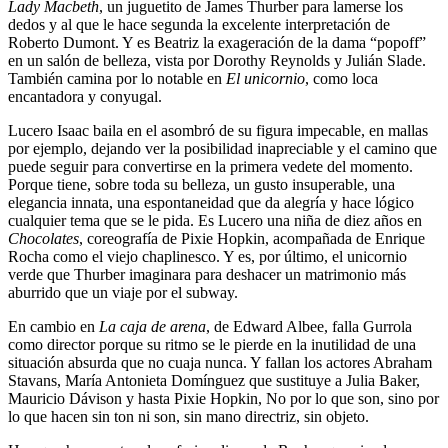
Lady Macbeth
, un juguetito de James Thurber para lamerse los
dedos y al que le hace segunda la excelente interpretación de
Roberto Dumont. Y es Beatriz la exageración de la dama “popoff”
en un salón de belleza, vista por Dorothy Reynolds y Julián Slade.
También camina por lo notable en
El unicornio
, como loca
encantadora y conyugal.
Lucero Isaac baila en el asombró de su figura impecable, en mallas
por ejemplo, dejando ver la posibilidad inapreciable y el camino que
puede seguir para convertirse en la primera vedete del momento.
Porque tiene, sobre toda su belleza, un gusto insuperable, una
elegancia innata, una espontaneidad que da alegría y hace lógico
cualquier tema que se le pida. Es Lucero una niña de diez años en
Chocolates
, coreografía de Pixie Hopkin, acompañada de Enrique
Rocha como el viejo chaplinesco. Y es, por último, el unicornio
verde que Thurber imaginara para deshacer un matrimonio más
aburrido que un viaje por el subway.
En cambio en
La caja de arena
, de Edward Albee, falla Gurrola
como director porque su ritmo se le pierde en la inutilidad de una
situación absurda que no cuaja nunca. Y fallan los actores Abraham
Stavans, María Antonieta Domínguez que sustituye a Julia Baker,
Mauricio Dávison y hasta Pixie Hopkin, No por lo que son, sino por
lo que hacen sin ton ni son, sin mano directriz, sin objeto.