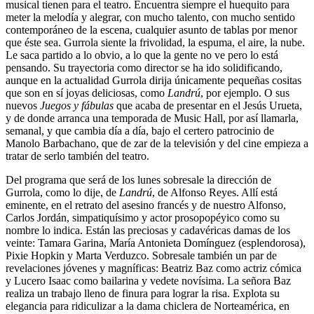
musical tienen para el teatro. Encuentra siempre el huequito para
meter la melodía y alegrar, con mucho talento, con mucho sentido
contemporáneo de la escena, cualquier asunto de tablas por menor
que éste sea. Gurrola siente la frivolidad, la espuma, el aire, la nube.
Le saca partido a lo obvio, a lo que la gente no ve pero lo está
pensando. Su trayectoria como director se ha ido solidificando,
aunque en la actualidad Gurrola dirija únicamente pequeñas cositas
que son en sí joyas deliciosas, como
Landrú
, por ejemplo. O sus
nuevos
Juegos y fábulas
que acaba de presentar en el Jesús Urueta,
y de donde arranca una temporada de Music Hall, por así llamarla,
semanal, y que cambia día a día, bajo el certero patrocinio de
Manolo Barbachano, que de zar de la televisión y del cine empieza a
tratar de serlo también del teatro.
Del programa que será de los lunes sobresale la dirección de
Gurrola, como lo dije, de
Landrú
, de Alfonso Reyes. Allí está
eminente, en el retrato del asesino francés y de nuestro Alfonso,
Carlos Jordán, simpatiquísimo y actor prosopopéyico como su
nombre lo indica. Están las preciosas y cadavéricas damas de los
veinte: Tamara Garina, María Antonieta Domínguez (esplendorosa),
Pixie Hopkin y Marta Verduzco. Sobresale también un par de
revelaciones jóvenes y magníficas: Beatriz Baz como actriz cómica
y Lucero Isaac como bailarina y vedete novísima. La señora Baz
realiza un trabajo lleno de finura para lograr la risa. Explota su
elegancia para ridiculizar a la dama chiclera de Norteamérica, en