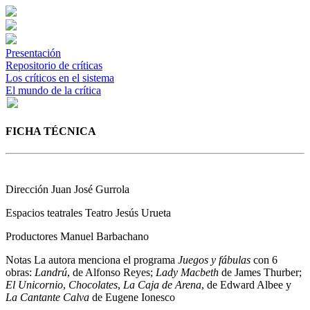
Presentación
Repositorio de críticas
Los críticos en el sistema
El mundo de la crítica
FICHA TÉCNICA
Dirección
Juan José Gurrola
Espacios teatrales
Teatro Jesús Urueta
Productores
Manuel Barbachano
Notas
La autora menciona el programa
Juegos y fábulas
con 6
obras:
Landrú
, de Alfonso Reyes;
Lady Macbeth
de James Thurber;
El Unicornio
,
Chocolates
,
La Caja de Arena
, de Edward Albee y
La Cantante Calva
de Eugene Ionesco