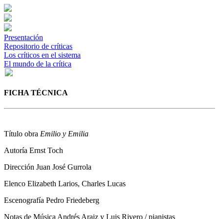
Presentación
Repositorio de críticas
Los críticos en el sistema
El mundo de la crítica
FICHA TÉCNICA
Título obra
Emilio y Emilia
Autoría
Ernst Toch
Dirección
Juan José Gurrola
Elenco
Elizabeth Larios, Charles Lucas
Escenografía
Pedro Friedeberg
Notas de Música
Andrés Araiz y Luis Rivero / pianistas