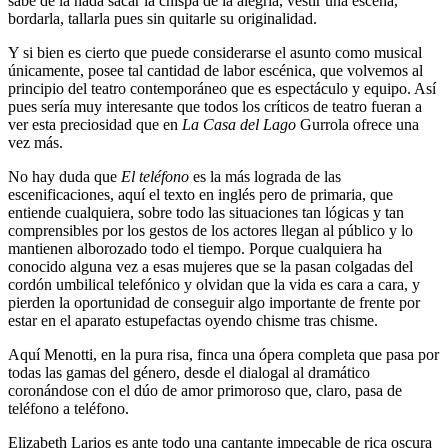
sabe de la nada sacar la chispa de la alegría, vestir una escena,
bordarla, tallarla pues sin quitarle su originalidad.
Y si bien es cierto que puede considerarse el asunto como musical
únicamente, posee tal cantidad de labor escénica, que volvemos al
principio del teatro contemporáneo que es espectáculo y equipo. Así
pues sería muy interesante que todos los críticos de teatro fueran a
ver esta preciosidad que en
La Casa del Lago
Gurrola ofrece una
vez más.
No hay duda que
El teléfono
es la más lograda de las
escenificaciones, aquí el texto en inglés pero de primaria, que
entiende cualquiera, sobre todo las situaciones tan lógicas y tan
comprensibles por los gestos de los actores llegan al público y lo
mantienen alborozado todo el tiempo. Porque cualquiera ha
conocido alguna vez a esas mujeres que se la pasan colgadas del
cordón umbilical telefónico y olvidan que la vida es cara a cara, y
pierden la oportunidad de conseguir algo importante de frente por
estar en el aparato estupefactas oyendo chisme tras chisme.
Aquí Menotti, en la pura risa, finca una ópera completa que pasa por
todas las gamas del género, desde el dialogal al dramático
coronándose con el dúo de amor primoroso que, claro, pasa de
teléfono a teléfono.
Elizabeth Larios es ante todo una cantante impecable de rica oscura