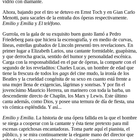
vidrio con diamante.
Ahora, bajando por el tiro se detuvo en Ernst Toch y en Gian Carlo
Menotti, para sacarles de la entraña dos óperas respectivamente.
Emilio y Emilia
y
El teléfono
.
Gurrola, en la gala de su exquisito buen gusto llamó a Pedro
Friedeberg para que hiciera la escenografía, y en medio de curvas,
líneas, estrellas grabados de Lincoln presentó tres revelaciones. En
primer lugar a Elizabeth Larios, una cantante formidable, guapísima,
y que derrocha gracia, sentido del humor y personalidad escénica.
Carga con la responsabilidad en el par de óperas, la comparte con el
segundo de los reveladitos: Charles Lucas, un hombre de edad que
tiene la frescura de todos los
gags
del cine mudo, la ironía de los
Beatles y la crueldad congénita de su sexo en cuanto está frente a
una mujer llena de exigencias, lágrimas y sonrisas. Y por fin el
jovencísimo Mauricio Herrera, un marinero con toda la barba, un
descendiente directo de Chaplin, los Marx y Lewis. Este último
canta además, como Dios, y posee una ternura de día de fiesta, una
vis cómica espléndida. Y así...
Emilio y Emilia
. La historia de una ópera fallida en la que el hombre
se niega a cooperar con la cantante y ésta tiene pretexto para mil
escenas caprichosas encantadoras. Toma parte aquí el pianista, el
público, y se mira continuamente la elegante mano del director que