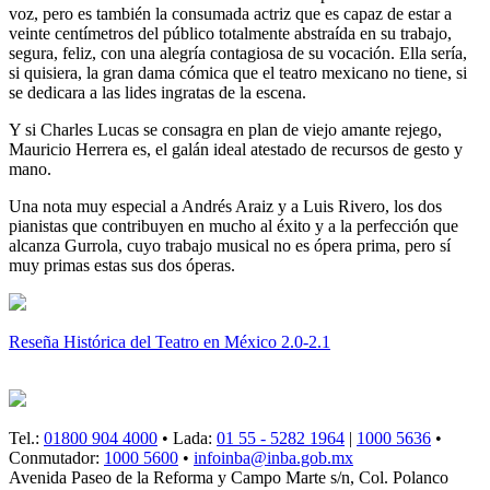
voz, pero es también la consumada actriz que es capaz de estar a
veinte centímetros del público totalmente abstraída en su trabajo,
segura, feliz, con una alegría contagiosa de su vocación. Ella sería,
si quisiera, la gran dama cómica que el teatro mexicano no tiene, si
se dedicara a las lides ingratas de la escena.
Y si Charles Lucas se consagra en plan de viejo amante rejego,
Mauricio Herrera es, el galán ideal atestado de recursos de gesto y
mano.
Una nota muy especial a Andrés Araiz y a Luis Rivero, los dos
pianistas que contribuyen en mucho al éxito y a la perfección que
alcanza Gurrola, cuyo trabajo musical no es ópera prima, pero sí
muy primas estas sus dos óperas.
Reseña Histórica del Teatro en México 2.0-2.1
Tel.:
01800 904 4000
• Lada:
01 55 - 5282 1964
|
1000 5636
•
Conmutador:
1000 5600
•
infoinba@inba.gob.mx
Avenida Paseo de la Reforma y Campo Marte s/n, Col. Polanco