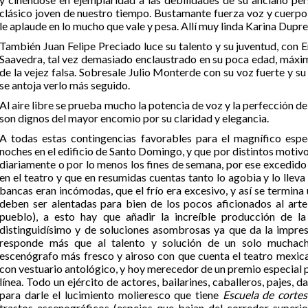
clásico joven de nuestro tiempo. Bustamante fuerza voz y cuerpo 
le aplaude en lo mucho que vale y pesa. Allí muy linda Karina Dupr
También Juan Felipe Preciado luce su talento y su juventud, con E
Saavedra, tal vez demasiado enclaustrado en su poca edad, máxi
de la vejez falsa. Sobresale Julio Monterde con su voz fuerte y s
se antoja verlo más seguido.
Al aire libre se prueba mucho la potencia de voz y la perfección d
son dignos del mayor encomio por su claridad y elegancia.
A todas estas contingencias favorables para el magnífico espe
noches en el edificio de Santo Domingo, y que por distintos motivo
diariamente o por lo menos los fines de semana, por ese excedido
en el teatro y que en resumidas cuentas tanto lo agobia y lo lleva 
bancas eran incómodas, que el frío era excesivo, y así se termin
deben ser alentadas para bien de los pocos aficionados al arte 
pueblo), a esto hay que añadir la increíble producción de la 
distinguidísimo y de soluciones asombrosas ya que da la impre
responde más que al talento y solución de un solo muchac
escenógrafo más fresco y airoso con que cuenta el teatro mexic
con vestuario antológico, y hoy merecedor de un premio especial p
línea. Todo un ejército de actores, bailarines, caballeros, pajes, 
para darle el lucimiento molieresco que tiene
Escuela de corte
trastos escenográficos (espejos que bajan del corredor superior,