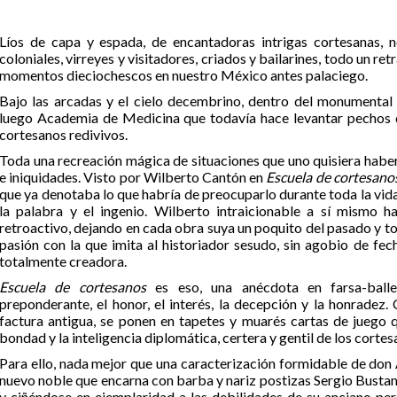
Líos de capa y espada, de encantadoras intrigas cortesanas, 
coloniales, virreyes y visitadores, criados y bailarines, todo un r
momentos dieciochescos en nuestro México antes palaciego.
Bajo las arcadas y el cielo decembrino, dentro del monumental p
luego Academia de Medicina que todavía hace levantar pechos de
cortesanos redivivos.
Toda una recreación mágica de situaciones que uno quisiera haber
e iniquidades. Visto por Wilberto Cantón en
Escuela de cortesano
que ya denotaba lo que habría de preocuparlo durante toda la vida:
la palabra y el ingenio. Wilberto intraicionable a sí mismo h
retroactivo, dejando en cada obra suya un poquito del pasado y to
pasión con la que imita al historiador sesudo, sin agobio de fec
totalmente creadora.
Escuela de cortesanos
es eso, una anécdota en farsa-ball
preponderante, el honor, el interés, la decepción y la honrade
factura antigua, se ponen en tapetes y muarés cartas de juego q
bondad y la inteligencia diplomática, certera y gentil de los cortes
Para ello, nada mejor que una caracterización formidable de don 
nuevo noble que encarna con barba y nariz postizas Sergio Bustam
y ciñéndose en ejemplaridad a las debilidades de su anciano perso