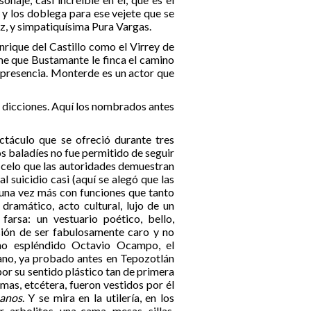
y los doblega para ese vejete que se
ez, y simpatiquísima Pura Vargas.
nrique del Castillo como el Virrey de
me que Bustamante le finca el camino
u presencia. Monterde es un actor que
e dicciones. Aquí los nombrados antes
ctáculo que se ofreció durante tres
s baladíes no fue permitido de seguir
 celo que las autoridades demuestran
al suicidio casi (aquí se alegó que las
a una vez más con funciones que tanto
dramático, acto cultural, lujo de un
farsa: un vestuario poético, bello,
sión de ser fabulosamente caro y no
ho espléndido Octavio Ocampo, el
ano, ya probado antes en Tepozotlán
or su sentido plástico tan de primera
damas, etcétera, fueron vestidos por él
sanos
. Y se mira en la utilería, en los
 arbolitos, una cama, mesas, sillas,