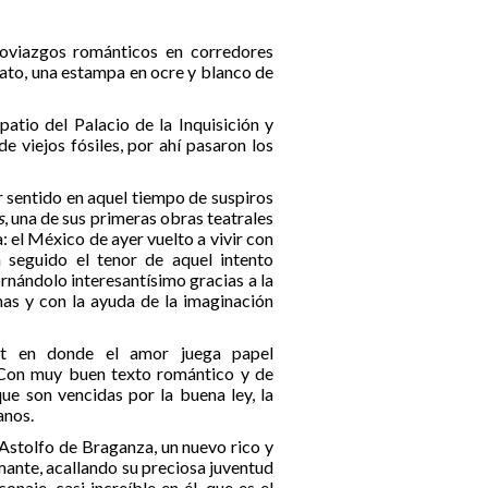
noviazgos románticos en corredores
etrato, una estampa en ocre y blanco de
atio del Palacio de la Inquisición y
 viejos fósiles, por ahí pasaron los
 sentido en aquel tiempo de suspiros
s
, una de sus primeras obras teatrales
 el México de ayer vuelto a vivir con
a seguido el tenor de aquel intento
rnándolo interesantísimo gracias a la
has y con la ayuda de la imaginación
et en donde el amor juega papel
z. Con muy buen texto romántico y de
ue son vencidas por la buena ley, la
anos.
Astolfo de Braganza, un nuevo rico y
ante, acallando su preciosa juventud
naje, casi increíble en él, que es el