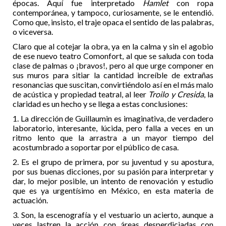
épocas. Aquí fue interpretado
Hamlet
con ropa
contemporánea, y tampoco, curiosamente, se le entendió.
Como que, insisto, el traje opaca el sentido de las palabras,
o viceversa.
Claro que al cotejar la obra, ya en la calma y sin el agobio
de ese nuevo teatro Comonfort, al que se saluda con toda
clase de palmas o ¡bravos!, pero al que urge componer en
sus muros para sitiar la cantidad increíble de extrañas
resonancias que suscitan, convirtiéndolo así en el más malo
de acústica y propiedad teatral, al leer
Troilo y Cresida
, la
claridad es un hecho y se llega a estas conclusiones:
1. La dirección de Guillaumin es imaginativa, de verdadero
laboratorio, interesante, lúcida, pero falla a veces en un
ritmo lento que la arrastra a un mayor tiempo del
acostumbrado a soportar por el público de casa.
2. Es el grupo de primera, por su juventud y su apostura,
por sus buenas dicciones, por su pasión para interpretar y
dar, lo mejor posible, un intento de renovación y estudio
que es ya urgentísimo en México, en esta materia de
actuación.
3. Son, la escenografía y el vestuario un acierto, aunque a
veces lastren la acción con áreas desperdiciadas con