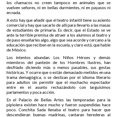
los chamacos no creen tampoco en animales que se
vuelven señores, ni en bellas durmientes, ni en payasos ni
en nada.
A esto hay que añadir que el teatro infantil tiene su asiento
comercial y hay que sacarlo de allí para llevarlo a las masas
de estudiantes de primaria. Es decir, que el Estado se ve
ante la terrible premisa de atraer a los alumnos al teatro y
de paso enseñarles algo, algo que sea acorde y cercano a la
educación que reciben en la escuela, y claro está, que hable
de México.
Los intentos abundan. Los Niños Héroes y demás
miembros del panteón de los Hombres Ilustres, han
desfilado diciendo más o menos pasables, sus gestas
históricas. Y ocurre que o están demasiado metidos en una
trama demagógica, o se deslizan por el idioma literario
para adultos sin permitir que el muchacho espectador
entre en el asunto rechazándolo con larguísimos
parlamentos y poca acción.
En el Palacio de Bellas Artes las temporadas para la
pipiolera existen hace mucho y fueron suspendidas hace
poco. Conchita Sada llenaba el teatro para hacer que
descendieran buenas madrinas, cantaran herederas al