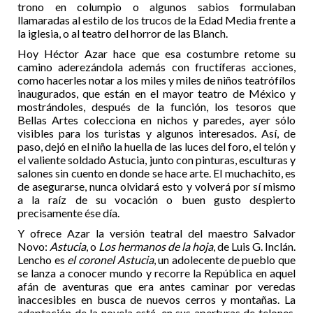
trono en columpio o algunos sabios formulaban
llamaradas al estilo de los trucos de la Edad Media frente a
la iglesia, o al teatro del horror de las Blanch.
Hoy Héctor Azar hace que esa costumbre retome su
camino aderezándola además con fructíferas acciones,
como hacerles notar a los miles y miles de niños teatrófílos
inaugurados, que están en el mayor teatro de México y
mostrándoles, después de la función, los tesoros que
Bellas Artes colecciona en nichos y paredes, ayer sólo
visibles para los turistas y algunos interesados. Así, de
paso, dejó en el niño la huella de las luces del foro, el telón y
el valiente soldado Astucia, junto con pinturas, esculturas y
salones sin cuento en donde se hace arte. El muchachito, es
de asegurarse, nunca olvidará esto y volverá por sí mismo
a la raíz de su vocación o buen gusto despierto
precisamente ése día.
Y ofrece Azar la versión teatral del maestro Salvador
Novo:
Astucia
, o
Los hermanos de la hoja
, de Luis G. Inclán.
Lencho es
el coronel Astucia
, un adolecente de pueblo que
se lanza a conocer mundo y recorre la República en aquel
afán de aventuras que era antes caminar por veredas
inaccesibles en busca de nuevos cerros y montañas. La
adaptación de la novela está, en sus aperturas de telones,