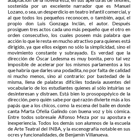
sostenida por un excelente narrador que es Manuel
Lozano, o sea, un desperdicio en teatro infantil comercial, y
al que todos los pequeños reconocen, o también, aquí, el
propio don Luis Gonzaga Inclán, el autor. Después
prosiguen tres actos cada uno más pequeño que el otro en
orden consecutivo, los cuales poseen más palabra que
acción lo que le resta en mucho atractivo para quienes está
dirigido, ya que ellos exigen no sólo la simplicidad, sino el
movimiento constante y subrayado. Es verdad que la
dirección de Óscar Ledesma es muy bonita, pero tal vez
imposible de acelerar por los mismos parlamentos a los
que habría que darles una podadita, no por falta de calidad
ni mucho menos, sino al contrario: por bastedad de la
misma, llena de palabras difíciles todavía ausentes del
vocabulario de los estudiantes quienes al sólo intuirlas se
desinteresan y distraen. Está bien lo prosopopéyico de la
dirección, pero quién sabe por qué razón divierte más a los
papás que a los chicos, como la escena del baile en donde
canta Marta Ofelia Galindo con buena voz y bis cómica.
Entre todos sobresale Alfonso Meza por su apostura e
inexperiencia. Todos los demás son alumnos de la escuela
de Arte Teatral del INBA, y la escenografía notable en sus
ocres y funcionalidades, de Benjamín Villanueva.