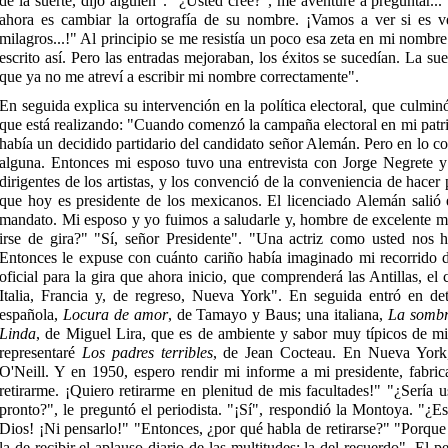
de la suerte, dijo alguien". "¿Usted cree?", me aventuré a preguntar..
ahora es cambiar la ortografía de su nombre. ¡Vamos a ver si es 
milagros...!" Al principio se me resistía un poco esa zeta en mi nomb
escrito así. Pero las entradas mejoraban, los éxitos se sucedían. La s
que ya no me atreví a escribir mi nombre correctamente".
En seguida explica su intervención en la política electoral, que culminó 
que está realizando: "Cuando comenzó la campaña electoral en mi patri
había un decidido partidario del candidato señor Alemán. Pero en lo c
alguna. Entonces mi esposo tuvo una entrevista con Jorge Negrete
dirigentes de los artistas, y los convenció de la conveniencia de hacer
que hoy es presidente de los mexicanos. El licenciado Alemán salió 
mandato. Mi esposo y yo fuimos a saludarle y, hombre de excelente m
irse de gira?" "Sí, señor Presidente". "Una actriz como usted nos 
Entonces le expuse con cuánto cariño había imaginado mi recorrido 
oficial para la gira que ahora inicio, que comprenderá las Antillas, el
Italia, Francia y, de regreso, Nueva York". En seguida entró en det
española,
Locura de amor
, de Tamayo y Baus; una italiana,
La somb
Linda
, de Miguel Lira, que es de ambiente y sabor muy típicos de mi t
representaré
Los padres terribles
, de Jean Cocteau. En Nueva York
O'Neill. Y en 1950, espero rendir mi informe a mi presidente, fabri
retirarme. ¡Quiero retirarme en plenitud de mis facultades!" "¿Sería u
pronto?", le preguntó el periodista. "¡Sí", respondió la Montoya. "¿E
Dios! ¡Ni pensarlo!" "Entonces, ¿por qué habla de retirarse?" "Porque
la de recibir el aplauso diario de las multitudes: la del recuerdo". El 