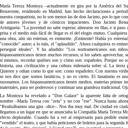
María Tereza Montoya –actualmente en gira por la América del Sur
Benavente, residiendo en Madrid, han hecho declaraciones a periodi
nuestra compatriota, no lo son menos las de don Jacinto, por lo que con
de autores jóvenes y de cómicos impacientes. Don Jacinto Benav
Aristigueta: "La juventud no sabe esperar; alinearse en filas, e ir pas
prisa y el medio más fácil de llegar es el del elogio mutuo. Cualquiera q
una obra, aún sin estrenar, es eminente. ¡Eminente! Había yo estren
"conocido" autor; a lo más, el "aplaudido". Ahora cualquiera es emine
perseguir ideales". Y ha añadido: "Los norteamericanos son niño
hispanoamericanos tienen muchos recursos; si los saben aprovechar, s
sí mismos, recordar quiénes son y cómo son: españoles. Porque no s
historia, una civilización y una cultura milenaria sobre sí. La tierr
Quieren y odian como lo que son: como españoles: Con nuestra virili
se nos dice que somos fanáticos, y no es cierto. El fanatismo es un
razonamos. Los hispanoamericanos tienen medios, materias primas inte
materiales, para ser poderosos y continuar una grandeza tradicional. Oja
La Montoya ha revelado a "Don Galaor" la aparente falta de ortogra
nombre –María Teresa con "zeta" y no con "ese". Nunca hasta ahora 
"Realizábamos una gira –dice–. Nos iba muy mal. De ciudad en ciuda
llegamos a un lugar en que se anunciaba la Compañía María Tereza Mo
efecto deplorable. Cuando fui a ver al empresario para pedirle enme
"vendido" el teatro, y que había peticiones de boletos para la segunda fun