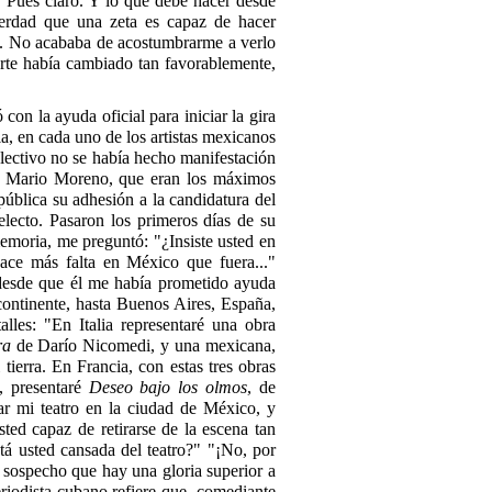
. "Pues claro. Y lo que debe hacer desde
verdad que una zeta es capaz de hacer
re. No acababa de acostumbrarme a verlo
uerte había cambiado tan favorablemente,
con la ayuda oficial para iniciar la gira
a, en cada uno de los artistas mexicanos
olectivo no se había hecho manifestación
 y Mario Moreno, que eran los máximos
 pública su adhesión a la candidatura del
electo. Pasaron los primeros días de su
emoria, me preguntó: "¿Insiste usted en
hace más falta en México que fuera..."
desde que él me había prometido ayuda
 continente, hasta Buenos Aires, España,
alles: "En Italia representaré una obra
ra
de Darío Nicomedi, y una mexicana,
ierra. En Francia, con estas tres obras
, presentaré
Deseo bajo los olmos
, de
car mi teatro en la ciudad de México, y
sted capaz de retirarse de la escena tan
stá usted cansada del teatro?" "¡No, por
 sospecho que hay una gloria superior a
periodista cubano refiere que, comediante