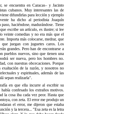
, se encuentra en Caracas– y Jacinto
stas cubanos. Muy interesantes las de
viene difundirlas para lección y ejemplo
ente ha dicho al periodista Joaquín
o a paso, haciéndose, madurándose. Tiene
ue escribe un artículo, es ilustre; si lee
ado veinte comedias y no era más que el
nte. Importa más colocarse, medrar, que
s que juegan con juguetes caros. Los
erán grandes. Pero han de encontrarse a
on pueblos nuevos, sino que tienen una
a podrá ser nueva, pero los hombres no.
dad, con nuestras obcecaciones. Porque
a exaltación de la razón, y nosotros no
lectuales y espirituales, además de las
lá sepan realizarla".
fía en que ella incurre al escribir su
había confesado los extraños motivos.
d la cosa iba cada vez peor. Hasta que
ntoya, con zeta. El error me produjo un
ndaran el error, me dijeron que estaba
ción y la tercera... "Esa zeta es la letra