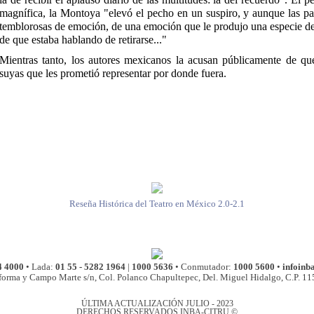
magnífica, la Montoya "elevó el pecho en un suspiro, y aunque las pal
temblorosas de emoción, de una emoción que le produjo una especie de ll
de que estaba hablando de retirarse..."
Mientras tanto, los autores mexicanos la acusan públicamente de que
suyas que les prometió representar por donde fuera.
Reseña Histórica del Teatro en México 2.0-2.1
4 4000
• Lada:
01 55 - 5282 1964
|
1000 5636
• Conmutador:
1000 5600
•
infoinb
forma y Campo Marte s/n, Col. Polanco Chapultepec, Del. Miguel Hidalgo, C.P. 1
ÚLTIMA ACTUALIZACIÓN JULIO - 2023
DERECHOS RESERVADOS INBA-CITRU ©