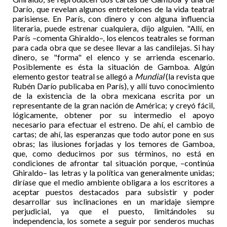
Darío, que revelan algunos entretelones de la vida teatral
parisiense. En París, con dinero y con alguna influencia
literaria, puede estrenar cualquiera, dijo alguien. "Allí, en
París –comenta Ghiraldo–, los elencos teatrales se forman
para cada obra que se desee llevar a las candilejas. Si hay
dinero, se "forma" el elenco y se arrienda escenario.
Posiblemente es ésta la situación de Gamboa. Algún
elemento gestor teatral se allegó a
Mundial
(la revista que
Rubén Darío publicaba en París), y allí tuvo conocimiento
de la existencia de la obra mexicana escrita por un
representante de la gran nación de América; y creyó fácil,
lógicamente, obtener por su intermedio el apoyo
necesario para efectuar el estreno. De ahí, el cambio de
cartas; de ahí, las esperanzas que todo autor pone en sus
obras; las ilusiones forjadas y los temores de Gamboa,
que, como deducimos por sus términos, no está en
condiciones de afrontar tal situación porque, –continúa
Ghiraldo– las letras y la política van generalmente unidas;
diríase que el medio ambiente obligara a los escritores a
aceptar puestos destacados para subsistir y poder
desarrollar sus inclinaciones en un maridaje siempre
perjudicial, ya que el puesto, limitándoles su
independencia, los somete a seguir por senderos muchas