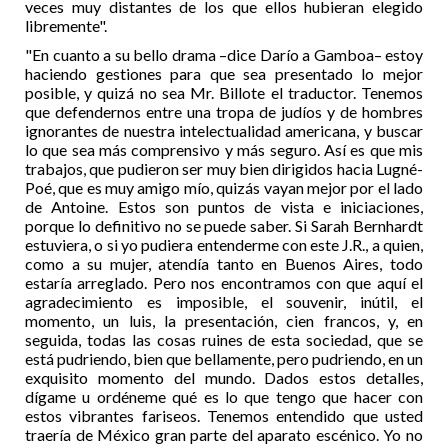
veces muy distantes de los que ellos hubieran elegido
libremente".
"En cuanto a su bello drama –dice Darío a Gamboa– estoy
haciendo gestiones para que sea presentado lo mejor
posible, y quizá no sea Mr. Billote el traductor. Tenemos
que defendernos entre una tropa de judíos y de hombres
ignorantes de nuestra intelectualidad americana, y buscar
lo que sea más comprensivo y más seguro. Así es que mis
trabajos, que pudieron ser muy bien dirigidos hacia Lugné-
Poé, que es muy amigo mío, quizás vayan mejor por el lado
de Antoine. Estos son puntos de vista e iniciaciones,
porque lo definitivo no se puede saber. Si Sarah Bernhardt
estuviera, o si yo pudiera entenderme con este J.R., a quien,
como a su mujer, atendía tanto en Buenos Aires, todo
estaría arreglado. Pero nos encontramos con que aquí el
agradecimiento es imposible, el souvenir, inútil, el
momento, un luis, la presentación, cien francos, y, en
seguida, todas las cosas ruines de esta sociedad, que se
está pudriendo, bien que bellamente, pero pudriendo, en un
exquisito momento del mundo. Dados estos detalles,
dígame u ordéneme qué es lo que tengo que hacer con
estos vibrantes fariseos. Tenemos entendido que usted
traería de México gran parte del aparato escénico. Yo no