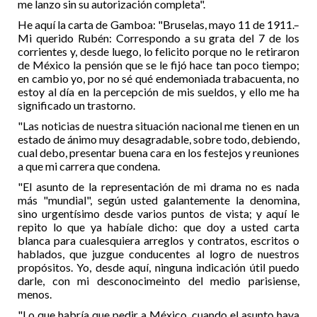
me lanzo sin su autorización completa".
He aquí la carta de Gamboa: "Bruselas, mayo 11 de 1911.–
Mi querido Rubén: Correspondo a su grata del 7 de los
corrientes y, desde luego, lo felicito porque no le retiraron
de México la pensión que se le fijó hace tan poco tiempo;
en cambio yo, por no sé qué endemoniada trabacuenta, no
estoy al día en la percepción de mis sueldos, y ello me ha
significado un trastorno.
"Las noticias de nuestra situación nacional me tienen en un
estado de ánimo muy desagradable, sobre todo, debiendo,
cual debo, presentar buena cara en los festejos y reuniones
a que mi carrera que condena.
"El asunto de la representación de mi drama no es nada
más "mundial", según usted galantemente la denomina,
sino urgentísimo desde varios puntos de vista; y aquí le
repito lo que ya habíale dicho: que doy a usted carta
blanca para cualesquiera arreglos y contratos, escritos o
hablados, que juzgue conducentes al logro de nuestros
propósitos. Yo, desde aquí, ninguna indicación útil puedo
darle, con mi desconocimeinto del medio parisiense,
menos.
"Lo que habría que pedir a México, cuando el asunto haya