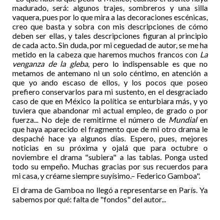
madurado, será: algunos trajes, sombreros y una silla
vaquera, pues por lo que mira a las decoraciones escénicas,
creo que basta y sobra con mis descripciones de cómo
deben ser ellas, y tales descripciones figuran al principio
de cada acto. Sin duda, por mi ceguedad de autor, se me ha
metido en la cabeza que haremos muchos francos con
La
venganza de la gleba
, pero lo indispensable es que no
metamos de antemano ni un solo céntimo, en atención a
que yo ando escaso de ellos, y los pocos que poseo
prefiero conservarlos para mi sustento, en el desgraciado
caso de que en México la política se enturbiara más, y yo
tuviera que abandonar mi actual empleo, de grado o por
fuerza... No deje de remitirme el número de
Mundial
en
que haya aparecido el fragmento que de mi otro drama le
despaché hace ya algunos días. Espero, pues, mejores
noticias en su próxima y ojalá que para octubre o
noviembre el drama "subiera" a las tablas. Ponga usted
todo su empeño. Muchas gracias por sus recuerdos para
mi casa, y créame siempre suyísimo.– Federico Gamboa".
El drama de Gamboa no llegó a representarse en París. Ya
sabemos por qué: falta de "fondos" del autor...