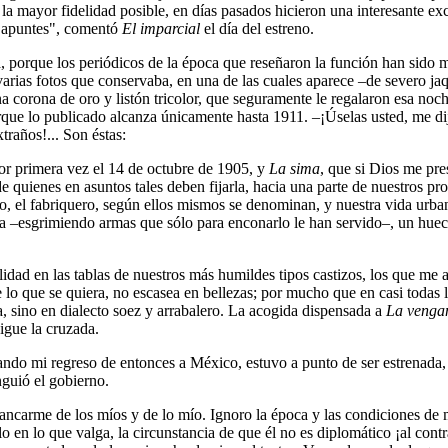
 la mayor fidelidad posible, en días pasados hicieron una interesante 
s apuntes", comentó
El imparcial
el día del estreno.
, porque los periódicos de la época que reseñaron la función han sido mu
 varias fotos que conservaba, en una de las cuales aparece –de severo ja
na corona de oro y listón tricolor, que seguramente le regalaron esa noch
rque lo publicado alcanza únicamente hasta 1911. –¡Úselas usted, me d
traños!... Son éstas:
por primera vez el 14 de octubre de 1905, y
La sima
, que si Dios me pre
quienes en asuntos tales deben fijarla, hacia una parte de nuestros prob
o, el fabriquero, según ellos mismos se denominan, y nuestra vida urbana
 –esgrimiendo armas que sólo para enconarlo le han servido–, un hueco 
dad en las tablas de nuestros más humildes tipos castizos, los que me atr
e lo que se quiera, no escasea en bellezas; por mucho que en casi todas
la, sino en dialecto soez y arrabalero. La acogida dispensada a
La vengan
igue la cruzada.
ando mi regreso de entonces a México, estuvo a punto de ser estrenada, 
nguió el gobierno.
ancarme de los míos y de lo mío. Ignoro la época y las condiciones de 
o en lo que valga, la circunstancia de que él no es diplomático ¡al co