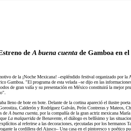
 Estreno de
A buena cuenta
de Gamboa en el 
n motivo de la ¡Noche Mexicana! –espléndido festival organizado por la
rico Gamboa. "El programa de esta velada –se dijo en las informaciones d
n todos de gran valía y su presentación en México constituirá la mejor 
to".
taba lleno de bote en bote. Delante de la cortina apareció el ilustre po
n, Gorostiza, Calderón y Rodríguez Galván, Peón Contreras y Mateos, C
os de
A buena cuenta
, por la compañía de la gran actriz mexicana Mar
d que
La malquerida
de Benavente, el diálogo es bellísimo y las situacion
plícitos al referirse a las decoraciones, ejecutadas por los hermanos T
arrogante la cordillera del Ajusco– Una casa en el pintoresco y poético 