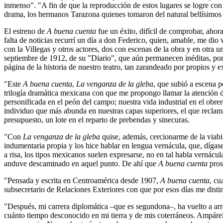
inmenso". "A fin de que la reproducción de estos lugares se logre con
drama, los hermanos Tarazona quienes tomaron del natural bellísimo
El estreno de
A buena cuenta
fue un éxito, difícil de comprobar, ahora
falta de noticias recurrí un día a don Federico, quien, amable, me dio
con la Villegas y otros actores, dos con escenas de la obra y en otra u
septiembre de 1912, de su "Diario", que aún permanecen inéditas, po
página de la historia de nuestro teatro, tan zarandeado por propios y ex
"Este
A buena cuenta
,
La venganza de la gleba
, que subió a escena 
trilogía dramática mexicana con que me propongo llamar la atención de 
personificada en el peón del campo; nuestra vida industrial en el obrer
individuo que más abunda en nuestras capas superiores, el que reclama
presupuesto, un lote en el reparto de prebendas y sinecuras.
"Con
La venganza de la gleba
quise, además, cercionarme de la viabili
indumentaria propia y los hice hablar en lengua vernácula, que, dígas
a risa, los tipos mexicanos suelen expresarse, no en tal habla vernácu
anduve descaminado en aquel punto. De ahí que
A buena cuenta
pros
"Pensada y escrita en Centroamérica desde 1907,
A buena cuenta
, cu
subsecretario de Relaciones Exteriores con que por esos días me disti
"Después, mi carrera diplomática –que es segundona–, ha vuelto a arr
cuánto tiempo desconocido en mi tierra y de mis coterráneos. Ampárel