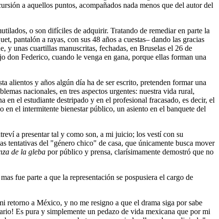
excursión a aquellos puntos, acompañados nada menos que del autor del
tilados, o son difíciles de adquirir. Tratando de remediar en parte la
quet, pantalón a rayas, con sus 48 años a cuestas– dando las gracias
e, y unas cuartillas manuscritas, fechadas, en Bruselas el 26 de
ijo don Federico, cuando le venga en gana, porque ellas forman una
sta alientos y años algún día ha de ser escrito, pretenden formar una
lemas nacionales, en tres aspectos urgentes: nuestra vida rural,
 en el estudiante destripado y en el profesional fracasado, es decir, el
en el intermitente bienestar público, un asiento en el banquete del
eví a presentar tal y como son, a mi juicio; los vestí con su
 las tentativas del "género chico" de casa, que únicamente busca mover
za de la gleba
por público y prensa, clarísimamente demostró que no
mas fue parte a que la representación se pospusiera el cargo de
mi retorno a México, y no me resigno a que el drama siga por sabe
ntrario! Es pura y simplemente un pedazo de vida mexicana que por mi