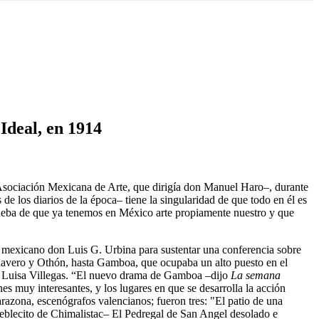
Ideal, en 1914
 Asociación Mexicana de Arte, que dirigía don Manuel Haro–, durante
e los diarios de la época– tiene la singularidad de que todo en él es
prueba de que ya tenemos en México arte propiamente nuestro y que
eta mexicano don Luis G. Urbina para sustentar una conferencia sobre
havero y Othón, hasta Gamboa, que ocupaba un alto puesto en el
ía Luisa Villegas. “El nuevo drama de Gamboa –dijo
La semana
es muy interesantes, y los lugares en que se desarrolla la acción
arazona, escenógrafos valencianos; fueron tres: "El patio de una
pueblecito de Chimalistac– El Pedregal de San Angel desolado e