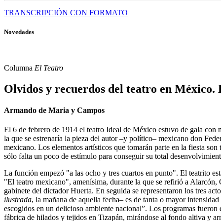
TRANSCRIPCIÓN CON FORMATO
Novedades
Columna
El Teatro
Olvidos y recuerdos del teatro en México.
Armando de Maria y Campos
El 6 de febrero de 1914 el teatro Ideal de México estuvo de gala co
la que se estrenaría la pieza del autor –y político– mexicano don Fede
mexicano. Los elementos artísticos que tomarán parte en la fiesta so
sólo falta un poco de estímulo para conseguir su total desenvolvimien
La función empezó "a las ocho y tres cuartos en punto". El teatrito es
"El teatro mexicano", amenísima, durante la que se refirió a Alarcó
gabinete del dictador Huerta. En seguida se representaron los tres act
ilustrada
, la mañana de aquella fecha– es de tanta o mayor intensida
escogidos en un delicioso ambiente nacional”. Los programas fueron ex
fábrica de hilados y tejidos en Tizapán, mirándose al fondo altiva y 