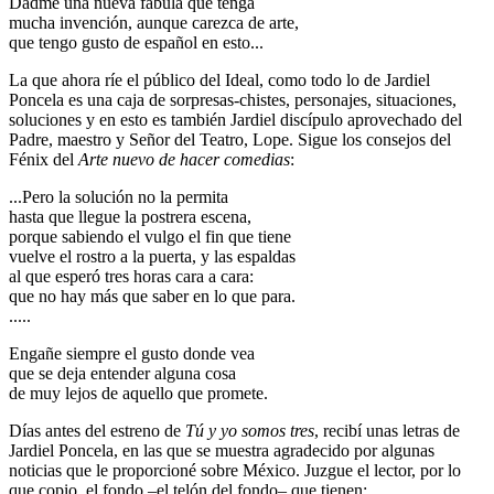
Dadme una nueva fábula que tenga
mucha invención, aunque carezca de arte,
que tengo gusto de español en esto...
La que ahora ríe el público del Ideal, como todo lo de Jardiel
Poncela es una caja de sorpresas-chistes, personajes, situaciones,
soluciones y en esto es también Jardiel discípulo aprovechado del
Padre, maestro y Señor del Teatro, Lope. Sigue los consejos del
Fénix del
Arte nuevo de hacer comedias
:
...Pero la solución no la permita
hasta que llegue la postrera escena,
porque sabiendo el vulgo el fin que tiene
vuelve el rostro a la puerta, y las espaldas
al que esperó tres horas cara a cara:
que no hay más que saber en lo que para.
.....
Engañe siempre el gusto donde vea
que se deja entender alguna cosa
de muy lejos de aquello que promete.
Días antes del estreno de
Tú y yo somos tres
, recibí unas letras de
Jardiel Poncela, en las que se muestra agradecido por algunas
noticias que le proporcioné sobre México. Juzgue el lector, por lo
que copio, el fondo –el telón del fondo– que tienen: