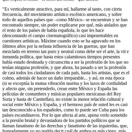
"Es verticalmente atractivo, para mí, hallarme al tanto, con cierta
frecuencia, del movimiento artístico escénico americano, y sobre
todo de aquellos países que –como México– se encuentran y se han
encontrado siempre, sin poder explicarse por qué, más aislados que
el resto de los países de habla española, lo que les hace
(descontando el campo cinematográfico) casi impenetrables en
cuestiones artísticas. Máxime cuando esto se ha agravado en los
últimos años por la nefasta influencia de las guerras, que han
mezclado en terreno tan puro y neutral como debe ser el arte, la vil e
inmunda política, que hasta estos calamitosos tiempos presentes
había estado destinada y circunscrita a ser la profesión de los que no
tenían ninguna profesión, y que ahora, ha pasado a ser la profesión
de casi todos los ciudadanos de cada país, hasta los artistas, que es el
colmo, además de hacer un daño irreparable... y así, en esta época
(si se exceptúa la mutua vibración taurina y los lazos de cordialidad
y afecto que, sin pretenderlo, crean entre México y España las
películas de costumbres y músicas populares mexicanas del Rey
Soria y hasta de Cantinflas), no existe la menor relación cultural y
social entre México y España, y el hermoso país de usted les es casi
tan desconocido a los españoles, como lo puede ser Cuba para los
países escandinavos. Por lo que afecta al arte, apena verlo sometido
a la presión brutal y devastadora de los partidos políticos que se
llaman fanatismo de las derechas y fanatismo de las izquierdas, que,
honradamente yo no podría decir cuál de ambos es más ciego, más