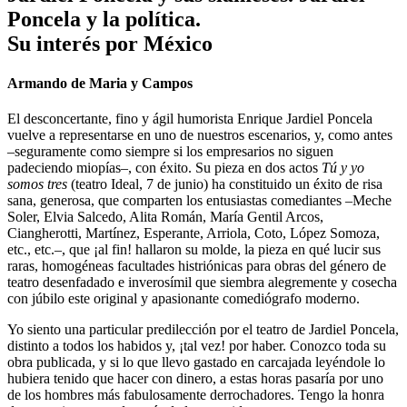
Poncela y la política.
Su interés por México
Armando de Maria y Campos
El desconcertante, fino y ágil humorista Enrique Jardiel Poncela
vuelve a representarse en uno de nuestros escenarios, y, como antes
–seguramente como siempre si los empresarios no siguen
padeciendo miopías–, con éxito. Su pieza en dos actos
Tú y yo
somos tres
(teatro Ideal, 7 de junio) ha constituido un éxito de risa
sana, generosa, que comparten los entusiastas comediantes –Meche
Soler, Elvia Salcedo, Alita Román, María Gentil Arcos,
Ciangherotti, Martínez, Esperante, Arriola, Coto, López Somoza,
etc., etc.–, que ¡al fin! hallaron su molde, la pieza en qué lucir sus
raras, homogéneas facultades histriónicas para obras del género de
teatro desenfadado e inverosímil que siembra alegremente y cosecha
con júbilo este original y apasionante comediógrafo moderno.
Yo siento una particular predilección por el teatro de Jardiel Poncela,
distinto a todos los habidos y, ¡tal vez! por haber. Conozco toda su
obra publicada, y si lo que llevo gastado en carcajada leyéndole lo
hubiera tenido que hacer con dinero, a estas horas pasaría por uno
de los hombres más fabulosamente derrochadores. Tengo la honra