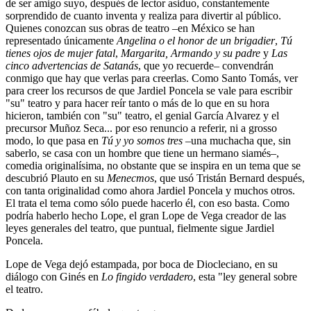
de ser amigo suyo, después de lector asiduo, constantemente
sorprendido de cuanto inventa y realiza para divertir al público.
Quienes conozcan sus obras de teatro –en México se han
representado únicamente
Angelina o el honor de un brigadier
,
Tú
tienes ojos de mujer fatal
,
Margarita, Armando y su padre
y
Las
cinco advertencias de Satanás
, que yo recuerde– convendrán
conmigo que hay que verlas para creerlas. Como Santo Tomás, ver
para creer los recursos de que Jardiel Poncela se vale para escribir
"su" teatro y para hacer reír tanto o más de lo que en su hora
hicieron, también con "su" teatro, el genial García Alvarez y el
precursor Muñoz Seca... por eso renuncio a referir, ni a grosso
modo, lo que pasa en
Tú y yo somos tres
–una muchacha que, sin
saberlo, se casa con un hombre que tiene un hermano siamés–,
comedia originalísima, no obstante que se inspira en un tema que se
descubrió Plauto en su
Menecmos
, que usó Tristán Bernard después,
con tanta originalidad como ahora Jardiel Poncela y muchos otros.
El trata el tema como sólo puede hacerlo él, con eso basta. Como
podría haberlo hecho Lope, el gran Lope de Vega creador de las
leyes generales del teatro, que puntual, fielmente sigue Jardiel
Poncela.
Lope de Vega dejó estampada, por boca de Diocleciano, en su
diálogo con Ginés en
Lo fingido verdadero
, esta "ley general sobre
el teatro.