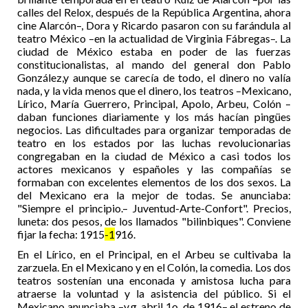
calles del Relox, después de la República Argentina, ahora
cine Alarcón–, Dora y Ricardo pasaron con su farándula al
teatro México –en la actualidad de Virginia Fábregas–. La
ciudad de México estaba en poder de las fuerzas
constitucionalistas, al mando del general don Pablo
González,y aunque se carecía de todo, el dinero no valía
nada, y la vida menos que el dinero, los teatros –Mexicano,
Lírico, María Guerrero, Principal, Apolo, Arbeu, Colón –
daban funciones diariamente y los más hacían pingües
negocios. Las dificultades para organizar temporadas de
teatro en los estados por las luchas revolucionarias
congregaban en la ciudad de México a casi todos los
actores mexicanos y españoles y las compañías se
formaban con excelentes elementos de los dos sexos. La
del Mexicano era la mejor de todas. Se anunciaba:
"Siempre el principio.– Juventud-Arte-Confort". Precios,
luneta: dos pesos, de los llamados "bilinbiques". Conviene
fijar la fecha: 1915
-1
916.
En el Lírico, en el Principal, en el Arbeu se cultivaba la
zarzuela. En el Mexicano y en el Colón, la comedia. Los dos
teatros sostenían una enconada y amistosa lucha para
atraerse la voluntad y la asistencia del público. Si el
Mexicano anunciaba –v.g. abril 1o. de 1916– el estreno de