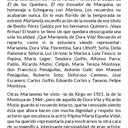
El
de los Quintero,
El rey trovador
de Marquina, un
homenaje a Echegaray con
Mariana
. Los recuerdos no
acabarían nunca. En lo más florido de la temporada se
estrenó
Marianela
, escenificación de la novela de ese título
de Benito Pérez Galdós por los hermanos Quintero. ¡Vaya
firmas! El teatro se llenó sin que quedara desocupada una
sola localidad, ¡Qué Marianela de Dora Vila! Recuerdo el
reparto, como si la estuviera viendo representar:
Marianela, Dora Vila; Florentina, Sara Uthoff; Sofía, Delia
Palomera; Señoría, Luz Urriola; la Mariuca, Lola Tinoco; la
Pepina, María Leger; Teodoro Golfín, Alfonso Parra;
Pablo, Ricardo Mutio; Celipín, María Tereza Montoya;
don Francisco Penáguilas, Antonio Galé; don Manuel
Penáguilas, Roberto Soto; Sinforoso Centeno, José
Escanero; Carlos Golfín, Eduardo Cortés y Tanasio, Felipe
Montoya.
Otras Marianelas he visto –la de Xirgu en 1921, la de la
Montoya en 1944–, pero de aquella de Dora Vila y Ricardo
Mutio guardo el recuerdo intacto, que he renovado viendo
ésta que ahora hacen con mucha dignidad y respeto los
actores que encabeza la actriz filipina María España Vidal,
que ha querido representarla para mostrarnos la otra cara
de su magnífica, interesante personalidad de gran artista: