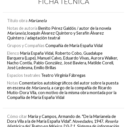
FICHA TÉCNICA
Título obra
Marianela
Notas de autoría
Benito Pérez Galdós / autor de la novela
Marianela
;Joaquín Álvarez Quintero y Serafín Álvarez
Quintero / adaptación teatral
Grupos y Compañías
Compañía de María España Vidal
Elenco
María España Vidal, Roberto Cobo, Guadalupe
Barquera (Lupe), Manuel Calvo, Eduardo Vivas, Aurora Walker,
Nacho Contla, Pablo González, José Baviera, Matilde Corell,
José Ledesma, Emilio Brillas
Espacios teatrales
Teatro Virginia Fábregas
Notas
Comentarios autobiográficos del autor sobre la puesta
en escena de
Marianela
, a cargo de la compañía de Ricardo
Mutio-Dora Vila, con motivo de la misma obra montada por la
Compañía de María España Vidal
Cómo citar
Maria y Campos, Armando de. "De la Marianela de
Dora Vila a la de María España Vidal".
Novedades
, 1947.
Reseña
Histórica del Teatro en México 2.0-2.1. Sistema de información