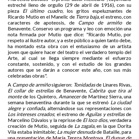
estreché lleno de orgullo (29 de abril de 1916), con su
pieza
El último cuadro
, los gritos espeluznantes de
Ricardo Mutio en el Manelic de
Tierra baja
, el estreno, con
caracteres de apoteosis, de
Campo de armiño
de
Benavente. Conservo un programa y leo con emoción una
nota firmada por Mutio que dice: "Ricardo Mutio, por
respeto al ilustre autor, y a este público a quien tanto debe,
ha montado esta obra con el entusiasmo de un artista
joven que quiere hacer del teatro el verdadero templo del
Arte, al cual se llega siempre mediante el esfuerzo
constante, sostenido, y con el estudio de los grandes
autores que se darán a conocer este año, con sus más
celebradas obras".
A
Campo de armiño
siguieron:
Tonidadas
de Linares Rivas,
El collar de estrellas
de Benavente,
Cabrita que tira al
monte
de los Quintero,
Amanecer
de Martínez Sierra, una
semana benaventina durante la que se estrenó
La ciudad
alegre y confiada
, alternándose sus representaciones con
Los intereses creados
; el estreno de
Aguilas y estrellas
de
Marcelino Dávalos y la reprisse de
El loco dios
, verdadera
creación de Mutio, seguida de
La zagala
, en la que Dorita
Vila estaba inimitable;
La mujer desnuda
de Bataille, para
una presentación de María Tereza Montoya.
El duque de