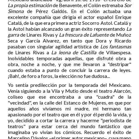
La propia estimación
de Benavente, el Colón estrenaba
Sor
Simona
de Pérez Galdós. En el Colón actuaba una
excelente compañía que dirigía el actor español Enrique
Catalá, de la que era primera actriz Socorro Astol. Catalá y
la Astol habían alcanzado un gran éxito representando
La
garra
de Linares Rivas y
La frescura de Lafuente
de Muñoz
Seca y García Alvarez, en tanto que Dora y Ricardo
pasaban con singular agilidad artística de
Los fantasmas
de Linares Rivas a
La leona de Castilla
de Villaespesa.
Inolvidables temporadas aquellas, que disfruté obra a
obra, noche a noche, y que me llevaron a "destripar"
cuando estaba a punto de concluir la carrera de leyes.
¡Bah!, de foro a foros, la elección no fue dudosa...
Yo sentía predilección por la temporada del Mexicano.
Venía siguiendo a la Vila y Mutio desde el teatro Alarcón,
coliseo que ese encontraba a una "cuadra" de la
"vecindad", en la calle del Estanco de Mujeres, en que por
aquellos años vivíamos mi madre, mi hermano tan
apasionado por el teatro que en él y por él perdió la vida, y
yo, decidido a cortar la carrera y hacerme "periodista de
teatros" para estar cerca del mundo fantástico que
imaginaba yo vivían los cómicos. Recuerdo el éxito de
Marcelino Dávalos –el primer autor mexicano–, cuya mano