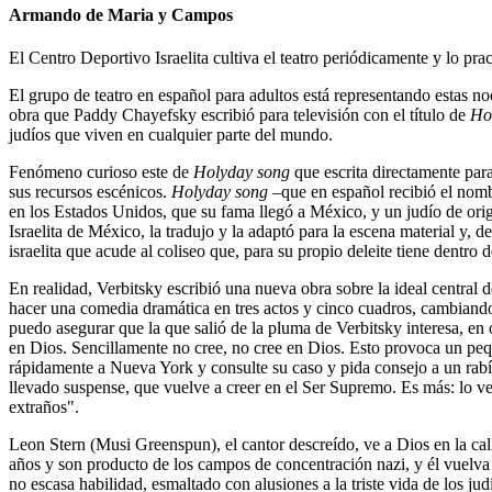
Armando de Maria y Campos
El Centro Deportivo Israelita cultiva el teatro periódicamente y lo pra
El grupo de teatro en español para adultos está representando estas noc
obra que Paddy Chayefsky escribió para televisión con el título de
Ho
judíos que viven en cualquier parte del mundo.
Fenómeno curioso este de
Holyday song
que escrita directamente para
sus recursos escénicos.
Holyday song
–que en español recibió el nom
en los Estados Unidos, que su fama llegó a México, y un judío de orig
Israelita de México, la tradujo y la adaptó para la escena material y, 
israelita que acude al coliseo que, para su propio deleite tiene dentro
En realidad, Verbitsky escribió una nueva obra sobre la ideal central
hacer una comedia dramática en tres actos y cinco cuadros, cambiando
puedo asegurar que la que salió de la pluma de Verbitsky interesa, en
en Dios. Sencillamente no cree, no cree en Dios. Esto provoca un pequ
rápidamente a Nueva York y consulte su caso y pida consejo a un rabí
llevado suspense, que vuelve a creer en el Ser Supremo. Es más: lo ve, 
extraños".
Leon Stern (Musi Greenspun), el cantor descreído, ve a Dios en la cal
años y son producto de los campos de concentración nazi, y él vuelva a
no escasa habilidad, esmaltado con alusiones a la triste vida de los ju