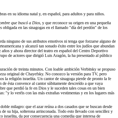
bras en su idioma natal y, en español, para adultos y para niños.
ombre que buscó a Dios
, y que reconoce su origen en una pequeña
es obligada en las sinagogas en el llamado "día del perdón" de los
ierda ninguno de sus atributos emotivos ni tenga que forzarse alguno de
norteamericana y alcanzó tan sonado éxito entre los judíos que abundan
 años y ahora director del teatro en español del Centro Deportivo
grupo de actores que dirigió Luis Aragón, la ha presentado al público
duración de treinta minutos. Con loable ambición Verbitsky se propuso
ieza original de Chayefsky. No conozco la versión para TV, pero
 la religión israelita. Un cantor de sinagoga pierde de pronto la fe
án de ésta convence al cantor súbitamente descreído a que vaya
e que perdió la fe en Dios y le suceden tales cosas en un bien
ías: "y lo veréis con las más extrañas vestimentas y en los lugares más
l doble milagro: que el azar reúna a dos casados que se buscan desde
 de su hija, solterona arrinconada. Todo esto llevado con sencillez y
ico israelita, da por consecuencia una comedia que interesa de