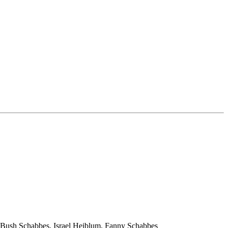
 Bush Schabbes, Israel Heiblum, Fanny Schabbes