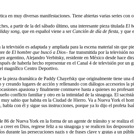
ctica en muy diversas manifestaciones. Tiene abiertas varias series con o
hes, a partir de la del sábado último, una interesante pieza titulada
El h
liday song
, que en español viene a ser
Canción de día de fiesta
, y que 
 la televisión es adaptada y ampliada para la escena material sin que p
bre de
El hombre que buscó a Dios
– fue transmitida por la televisión 
en argentino, Alejandro Verbitsky, residente en México desde hace diez
después de haberla hecho representar en el Canal 4 de televisión por un 
 del magnífico Centro Deportivo.
 de la pieza dramática de Paddy Chayefsky que originalmente tiene una 
 y creando lugares de acción y rellenando con diálogos accesorios la p
 ocasiones apasiona y finalmente conmueve hasta a quienes no profesamos
eño conflicto familiar y otro en la intimidad de la sinagoga. El sacrist
 muy sabio que habita en la Ciudad de Hierro. Va a Nueva York el hombr
habla con él y sigue sus instrucciones, porque ya lo dijo el profeta Isa
le 86 de Nueva York en la forma de un agente de tránsito y se realiza e
 creer en Dios, regrese feliz a su sinagoga y se realicen los desposorios
díos durante las persecuciones nazis y de frases clave y gratas a un públ