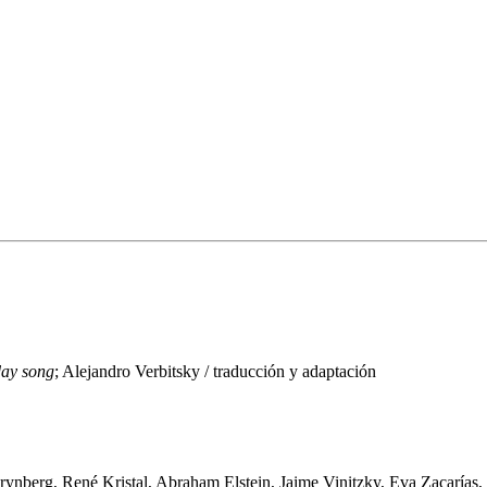
day song
; Alejandro Verbitsky / traducción y adaptación
nberg, René Kristal, Abraham Elstein, Jaime Vinitzky, Eva Zacarías,