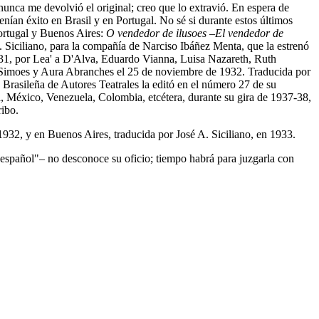
nunca me devolvió el original; creo que lo extravió. En espera de
tenían éxito en Brasil y en Portugal. No sé si durante estos últimos
 Portugal y Buenos Aires:
O vendedor de ilusoes
–
El vendedor de
A. Siciliano, para la compañía de Narciso Ibáñez Menta, que la estrenó
1931, por Lea' a D'Alva, Eduardo Vianna, Luisa Nazareth, Ruth
 Simoes y Aura Abranches el 25 de noviembre de 1932. Traducida por
rasileña de Autores Teatrales la editó en el número 27 de su
 México, Venezuela, Colombia, etcétera, durante su gira de 1937-38,
ribo.
1932, y en Buenos Aires, traducida por José A. Siciliano, en 1933.
o español"– no desconoce su oficio; tiempo habrá para juzgarla con