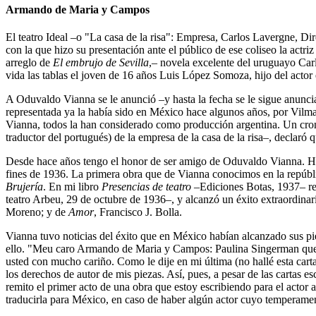
Armando de Maria y Campos
El teatro Ideal –o "La casa de la risa": Empresa, Carlos Lavergne, Di
con la que hizo su presentación ante el público de ese coliseo la act
arreglo de
El embrujo de Sevilla
,– novela excelente del uruguayo Car
vida las tablas el joven de 16 años Luis López Somoza, hijo del actor 
A Oduvaldo Vianna se le anunció –y hasta la fecha se le sigue anunci
representada ya la había sido en México hace algunos años, por Vilma 
Vianna, todos la han considerado como producción argentina. Un cron
traductor del portugués) de la empresa de la casa de la risa–, declaró 
Desde hace años tengo el honor de ser amigo de Oduvaldo Vianna. H
fines de 1936. La primera obra que de Vianna conocimos en la repúbl
Brujería
. En mi libro
Presencias de teatro
–Ediciones Botas, 1937– re
teatro Arbeu, 29 de octubre de 1936–, y alcanzó un éxito extraordin
Moreno; y de
Amor
, Francisco J. Bolla.
Vianna tuvo noticias del éxito que en México habían alcanzado sus p
ello. "Meu caro Armando de Maria y Campos: Paulina Singerman que 
usted con mucho cariño. Como le dije en mi última (no hallé esta carta
los derechos de autor de mis piezas. Así, pues, a pesar de las cartas es
remito el primer acto de una obra que estoy escribiendo para el actor 
traducirla para México, en caso de haber algún actor cuyo temperament