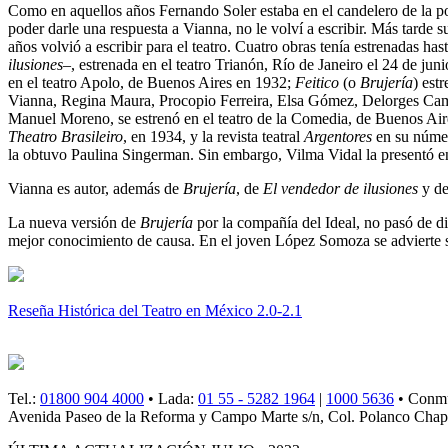
Como en aquellos años Fernando Soler estaba en el candelero de la popu
poder darle una respuesta a Vianna, no le volví a escribir. Más tarde s
años volvió a escribir para el teatro. Cuatro obras tenía estrenadas has
ilusiones
–, estrenada en el teatro Trianón, Río de Janeiro el 24 de ju
en el teatro Apolo, de Buenos Aires en 1932;
Feitico
(o
Brujería
) est
Vianna, Regina Maura, Procopio Ferreira, Elsa Gómez, Delorges Cam
Manuel Moreno, se estrenó en el teatro de la Comedia, de Buenos Air
Theatro Brasileiro
, en 1934, y la revista teatral
Argentores
en su númer
la obtuvo Paulina Singerman. Sin embargo, Vilma Vidal la presentó en 
Vianna es autor, además de
Brujería
, de
El vendedor de ilusiones
y d
La nueva versión de
Brujería
por la compañía del Ideal, no pasó de di
mejor conocimiento de causa. En el joven López Somoza se advierte s
Reseña Histórica del Teatro en México 2.0-2.1
Tel.:
01800 904 4000
• Lada:
01 55 - 5282 1964
|
1000 5636
• Conm
Avenida Paseo de la Reforma y Campo Marte s/n, Col. Polanco Chapu