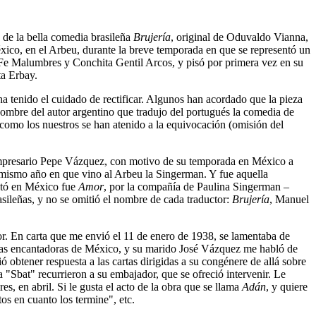
 de la bella comedia brasileña
Brujería
, original de Oduvaldo Vianna,
éxico, en el Arbeu, durante la breve temporada en que se representó un
r Fe Malumbres y Conchita Gentil Arcos, y pisó por primera vez en su
ta Erbay.
 tenido el cuidado de rectificar. Algunos han acordado que la pieza
nombre del autor argentino que tradujo del portugués la comedia de
omo los nuestros se han atenido a la equivocación (omisión del
empresario Pepe Vázquez, con motivo de su temporada en México a
 mismo año en que vino al Arbeu la Singerman. Y fue aquella
ntó en México fue
Amor
, por la compañía de Paulina Singerman –
sileñas, y no se omitió el nombre de cada traductor:
Brujería
, Manuel
tor. En carta que me envió el 11 de enero de 1938, se lamentaba de
sas encantadoras de México, y su marido José Vázquez me habló de
 obtener respuesta a las cartas dirigidas a su congénere de allá sobre
 la "Sbat" recurrieron a su embajador, que se ofreció intervenir. Le
s, en abril. Si le gusta el acto de la obra que se llama
Adán
, y quiere
os en cuanto los termine", etc.