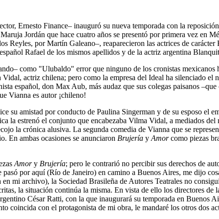
rector, Ernesto Finance– inauguró su nueva temporada con la reposición
riz Maruja Jordán que hace cuatro años se presentó por primera vez en M
los Reyles, por Martín Galeano–, reaparecieron las actrices de carácte
español Rafael de los mismos apellidos y de la actriz argentina Blanqui
ando– como "Ulubaldo" error que ninguno de los cronistas mexicanos ha
Vidal, actriz chilena; pero como la empresa del Ideal ha silenciado el 
ista español, don Max Aub, más audaz que sus colegas paisanos –que c
que Vianna es autor ¡chileno!
ice su amistad por conducto de Paulina Singerman y de su esposo el 
ica la estrenó el conjunto que encabezaba Vilma Vidal, a mediados del
cojo la crónica alusiva. La segunda comedia de Vianna que se represe
ario. En ambas ocasiones se anunciaron
Brujería
y
Amor
como piezas bra
iezas
Amor
y
Brujería
; pero le contrarió no percibir sus derechos de au
pasó por aquí (Río de Janeiro) en camino a Buenos Aires, me dijo co
 en mi archivo), la Sociedad Brasileña de Autores Teatrales no consiguió
critas, la situación continúa la misma. En vista de ello los directores de
argentino César Ratti, con la que inaugurará su temporada en Buenos Aire
o coincida con el protagonista de mi obra, le mandaré los otros dos act