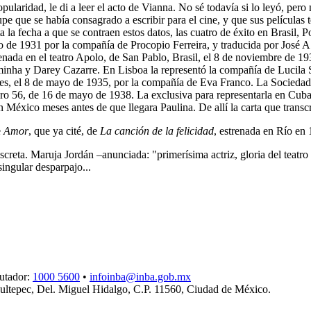
laridad, le di a leer el acto de Vianna. No sé todavía si lo leyó, pero 
upe que se había consagrado a escribir para el cine, y que sus películas 
ta la fecha a que se contraen estos datos, las cuatro de éxito en Brasil,
nio de 1931 por la compañía de Procopio Ferreira, y traducida por José 
renada en el teatro Apolo, de San Pablo, Brasil, el 8 de noviembre de 
inha y Darey Cazarre. En Lisboa la representó la compañía de Lucila
es, el 8 de mayo de 1935, por la compañía de Eva Franco. La Sociedad B
o 56, de 16 de mayo de 1938. La exclusiva para representarla en Cuba,
México meses antes de que llegara Paulina. De allí la carta que transc
e
Amor
, que ya cité, de
La canción de la felicidad
, estrenada en Río en 
screta. Maruja Jordán –anunciada: "primerísima actriz, gloria del teatr
ingular desparpajo...
utador:
1000 5600
•
infoinba@inba.gob.mx
ltepec, Del. Miguel Hidalgo, C.P. 11560, Ciudad de México.