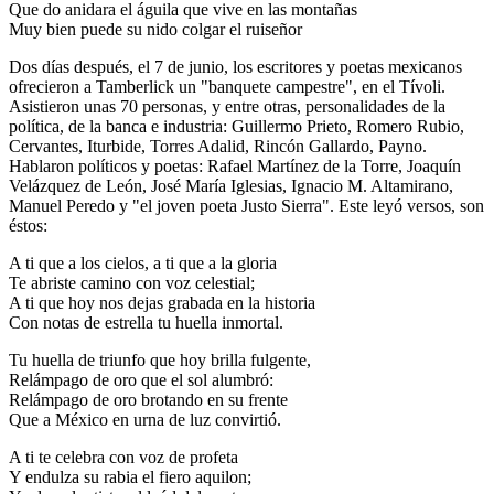
Que do anidara el águila que vive en las montañas
Muy bien puede su nido colgar el ruiseñor
Dos días después, el 7 de junio, los escritores y poetas mexicanos
ofrecieron a Tamberlick un "banquete campestre", en el Tívoli.
Asistieron unas 70 personas, y entre otras, personalidades de la
política, de la banca e industria: Guillermo Prieto, Romero Rubio,
Cervantes, Iturbide, Torres Adalid, Rincón Gallardo, Payno.
Hablaron políticos y poetas: Rafael Martínez de la Torre, Joaquín
Velázquez de León, José María Iglesias, Ignacio M. Altamirano,
Manuel Peredo y "el joven poeta Justo Sierra". Este leyó versos, son
éstos:
A ti que a los cielos, a ti que a la gloria
Te abriste camino con voz celestial;
A ti que hoy nos dejas grabada en la historia
Con notas de estrella tu huella inmortal.
Tu huella de triunfo que hoy brilla fulgente,
Relámpago de oro que el sol alumbró:
Relámpago de oro brotando en su frente
Que a México en urna de luz convirtió.
A ti te celebra con voz de profeta
Y endulza su rabia el fiero aquilon;