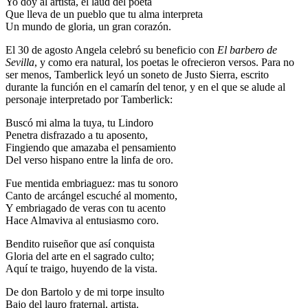
Yo doy al artista, el laúd del poeta
Que lleva de un pueblo que tu alma interpreta
Un mundo de gloria, un gran corazón.
El 30 de agosto Angela celebró su beneficio con
El barbero de
Sevilla
, y como era natural, los poetas le ofrecieron versos. Para no
ser menos, Tamberlick leyó un soneto de Justo Sierra, escrito
durante la función en el camarín del tenor, y en el que se alude al
personaje interpretado por Tamberlick:
Buscó mi alma la tuya, tu Lindoro
Penetra disfrazado a tu aposento,
Fingiendo que amazaba el pensamiento
Del verso hispano entre la linfa de oro.
Fue mentida embriaguez: mas tu sonoro
Canto de arcángel escuché al momento,
Y embriagado de veras con tu acento
Hace Almaviva al entusiasmo coro.
Bendito ruiseñor que así conquista
Gloria del arte en el sagrado culto;
Aquí te traigo, huyendo de la vista.
De don Bartolo y de mi torpe insulto
Bajo del lauro fraternal, artista.