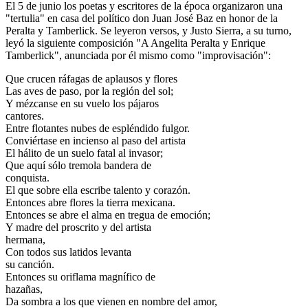
El 5 de junio los poetas y escritores de la época organizaron una
"tertulia" en casa del político don Juan José Baz en honor de la
Peralta y Tamberlick. Se leyeron versos, y Justo Sierra, a su turno,
leyó la siguiente composición "A Angelita Peralta y Enrique
Tamberlick", anunciada por él mismo como "improvisación":
Que crucen ráfagas de aplausos y flores
Las aves de paso, por la región del sol;
Y mézcanse en su vuelo los pájaros
cantores.
Entre flotantes nubes de espléndido fulgor.
Conviértase en incienso al paso del artista
El hálito de un suelo fatal al invasor;
Que aquí sólo tremola bandera de
conquista.
El que sobre ella escribe talento y corazón.
Entonces abre flores la tierra mexicana.
Entonces se abre el alma en tregua de emoción;
Y madre del proscrito y del artista
hermana,
Con todos sus latidos levanta
su canción.
Entonces su oriflama magnífico de
hazañas,
Da sombra a los que vienen en nombre del amor,