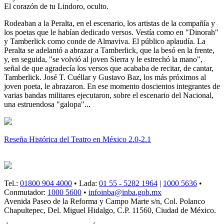
El corazón de tu Lindoro, oculto.
Rodeaban a la Peralta, en el escenario, los artistas de la compañía y
los poetas que le habían dedicado versos. Vestía como en "Dinorah"
y Tamberlick como conde de Almaviva. El público aplaudía. La
Peralta se adelantó a abrazar a Tamberlick, que la besó en la frente,
y, en seguida, "se volvió al joven Sierra y le estrechó la mano",
señal de que agradecía los versos que acababa de recitar, de cantar,
Tamberlick. José T. Cuéllar y Gustavo Baz, los más próximos al
joven poeta, le abrazaron. En ese momento doscientos integrantes de
varias bandas militares ejecutaron, sobre el escenario del Nacional,
una estruendosa "galopa"...
Reseña Histórica del Teatro en México 2.0-2.1
Tel.:
01800 904 4000
• Lada:
01 55 - 5282 1964
|
1000 5636
•
Conmutador:
1000 5600
•
infoinba@inba.gob.mx
Avenida Paseo de la Reforma y Campo Marte s/n, Col. Polanco
Chapultepec, Del. Miguel Hidalgo, C.P. 11560, Ciudad de México.