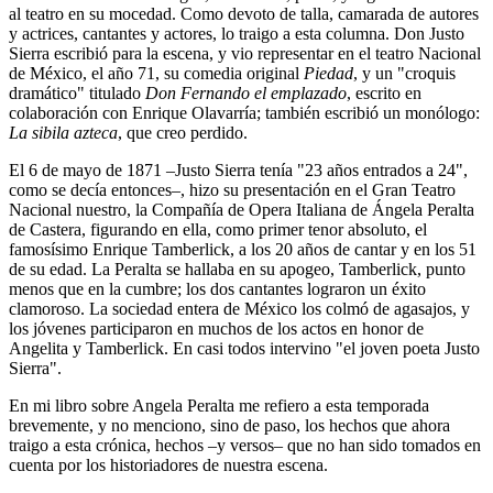
al teatro en su mocedad. Como devoto de talla, camarada de autores
y actrices, cantantes y actores, lo traigo a esta columna. Don Justo
Sierra escribió para la escena, y vio representar en el teatro Nacional
de México, el año 71, su comedia original
Piedad
, y un "croquis
dramático" titulado
Don Fernando el emplazado
, escrito en
colaboración con Enrique Olavarría; también escribió un monólogo:
La sibila azteca
, que creo perdido.
El 6 de mayo de 1871 –Justo Sierra tenía "23 años entrados a 24",
como se decía entonces–, hizo su presentación en el Gran Teatro
Nacional nuestro, la Compañía de Opera Italiana de Ángela Peralta
de Castera, figurando en ella, como primer tenor absoluto, el
famosísimo Enrique Tamberlick, a los 20 años de cantar y en los 51
de su edad. La Peralta se hallaba en su apogeo, Tamberlick, punto
menos que en la cumbre; los dos cantantes lograron un éxito
clamoroso. La sociedad entera de México los colmó de agasajos, y
los jóvenes participaron en muchos de los actos en honor de
Angelita y Tamberlick. En casi todos intervino "el joven poeta Justo
Sierra".
En mi libro sobre Angela Peralta me refiero a esta temporada
brevemente, y no menciono, sino de paso, los hechos que ahora
traigo a esta crónica, hechos –y versos– que no han sido tomados en
cuenta por los historiadores de nuestra escena.