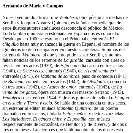
Armando de Maria y Campos
No es aventurado afirmar que
Ventolera
, obra póstuma a medias de
Serafín y Joaquín Alvarez Quintero, es la única comedia que de
estos ilustres autores andaluces desconocía el público de México.
Toda la obra quinteriana estrenada en España nos es conocida.
Desde que en 1900 se estrenó en el Principal el entremés
El
chiquillo
hasta muy avanzada la guerra en España, el nombre de los
Quinteros no dejó de aparecer en nuestras carteleras. Supimos del
estreno de
Ventolera
, al que ya no pudo asistir Serafín, y no nos
faltan noticias de los estrenos de
La giralda
, zarzuela con aires de
revista en tres actos (1939), de
Fifín
comedia casera en tres actos
(1940), de
Siete veces
, entremés (1940), de
¿A qué venía yo?
,
entremés (1941), de
Mañana de sombras
, paso de comedia (1941),
de
Burlona
, comedia en tres actos (1942), de
Olvidadiza
, comedia
en tres actos (1942), de
Azares de amor
, entremés (1943), de
La
venta de los gatos
, ópera con música del maestro Serrano (1943).
Ventolera
se estrenó en 1944. Y de dos guiones de película:
El agua
en el suelo
y
Tierra y cielo
. Se habla de una comedia en tres actos,
sin estrenar ni editar, titulada
Manolita Quintero
, de un poema
dramático en tres actos, titulado
Entre sueños
, y de tres zarzuelas:
Los burladores
,
El género chico
y
El poetilla
, con música
respectivamente de Sorozábal, de Benlloch y de Rivera, y de dos o
tres entremeses. Lo cierto es que la última obra de los dos es esta