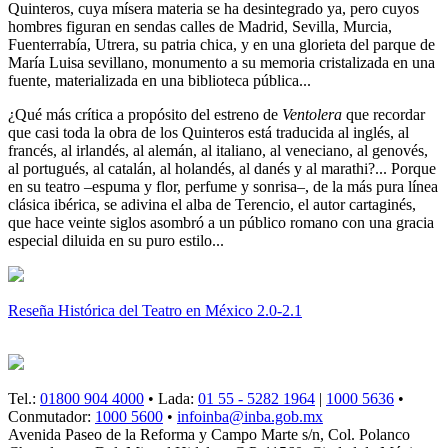
Quinteros, cuya mísera materia se ha desintegrado ya, pero cuyos
hombres figuran en sendas calles de Madrid, Sevilla, Murcia,
Fuenterrabía, Utrera, su patria chica, y en una glorieta del parque de
María Luisa sevillano, monumento a su memoria cristalizada en una
fuente, materializada en una biblioteca pública...
¿Qué más crítica a propósito del estreno de
Ventolera
que recordar
que casi toda la obra de los Quinteros está traducida al inglés, al
francés, al irlandés, al alemán, al italiano, al veneciano, al genovés,
al portugués, al catalán, al holandés, al danés y al marathi?... Porque
en su teatro –espuma y flor, perfume y sonrisa–, de la más pura línea
clásica ibérica, se adivina el alba de Terencio, el autor cartaginés,
que hace veinte siglos asombró a un público romano con una gracia
especial diluida en su puro estilo...
Reseña Histórica del Teatro en México 2.0-2.1
Tel.:
01800 904 4000
• Lada:
01 55 - 5282 1964
|
1000 5636
•
Conmutador:
1000 5600
•
infoinba@inba.gob.mx
Avenida Paseo de la Reforma y Campo Marte s/n, Col. Polanco