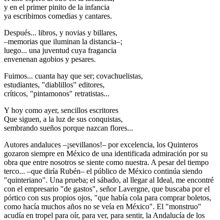
y en el primer pinito de la infancia
ya escribimos comedias y cantares.
Después... libros, y novias y billares,
–memorias que iluminan la distancia–;
luego... una juventud cuya fragancia
envenenan agobios y pesares.
Fuimos... cuanta hay que ser; covachuelistas,
estudiantes, "diablillos" editores,
críticos, "pintamonos" retratistas...
Y hoy como ayer, sencillos escritores
Que siguen, a la luz de sus conquistas,
sembrando sueños porque nazcan flores...
Autores andaluces –¡sevillanos!– por excelencia, los Quinteros
gozaron siempre en México de una identificada admiración por su
obra que entre nosotros se siente como nuestra. A pesar del tiempo
terco... –que diría Rubén– el público de México continúa siendo
"quinteriano". Una prueba; el sábado, al llegar al Ideal, me encontré
con el empresario "de gastos", señor Lavergne, que buscaba por el
pórtico con sus propios ojos, "que había cola para comprar boletos,
como hacía muchos años no se veía en México". El "monstruo"
acudía en tropel para oír, para ver, para sentir, la Andalucía de los