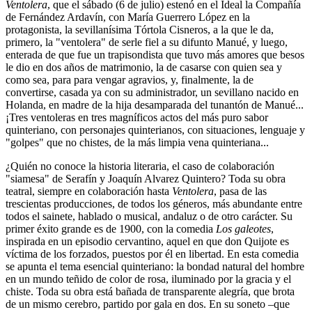
Ventolera
, que el sábado (6 de julio) estenó en el Ideal la Compañía
de Fernández Ardavín, con María Guerrero López en la
protagonista, la sevillanísima Tórtola Cisneros, a la que le da,
primero, la "ventolera" de serle fiel a su difunto Manué, y luego,
enterada de que fue un trapisondista que tuvo más amores que besos
le dio en dos años de matrimonio, la de casarse con quien sea y
como sea, para para vengar agravios, y, finalmente, la de
convertirse, casada ya con su administrador, un sevillano nacido en
Holanda, en madre de la hija desamparada del tunantón de Manué...
¡Tres ventoleras en tres magníficos actos del más puro sabor
quinteriano, con personajes quinterianos, con situaciones, lenguaje y
"golpes" que no chistes, de la más limpia vena quinteriana...
¿Quién no conoce la historia literaria, el caso de colaboración
"siamesa" de Serafín y Joaquín Alvarez Quintero? Toda su obra
teatral, siempre en colaboración hasta
Ventolera
, pasa de las
trescientas producciones, de todos los géneros, más abundante entre
todos el sainete, hablado o musical, andaluz o de otro carácter. Su
primer éxito grande es de 1900, con la comedia
Los galeotes
,
inspirada en un episodio cervantino, aquel en que don Quijote es
víctima de los forzados, puestos por él en libertad. En esta comedia
se apunta el tema esencial quinteriano: la bondad natural del hombre
en un mundo teñido de color de rosa, iluminado por la gracia y el
chiste. Toda su obra está bañada de transparente alegría, que brota
de un mismo cerebro, partido por gala en dos. En su soneto –que