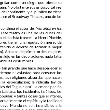
 gritar como un ciego que pierde su
 aún. No obstante sus gritos, o tal vez
del continente, y el público no tiene
a en el Broadway Theatre, uno de los
continúa el autor de
Tres años en los
 Este teatro es una de las cunas del
el diarista francés– a Henri Placide,
tores tienen una reputación merecida
 tenido el acierto de formar la mejor
o). Artistas de primer orden, mujeres
es, lujo en las decoraciones nada falta
 sobre las costumbres.
es tan grande que hace desaparecer el
 tiempo ni voluntad para censurar las
es, las religiones absurdas que nacen
la especulación; la ridícula ley de
es del "agua clara"; la emancipación
uisiana; los incidentes insólitos, los
pular, y tantas cosas que el interés,
ra alimentar el espíritu y la facilidad
Nuevo Mundo no son insensibles a la
s veras siempre que encuentran ocasión.