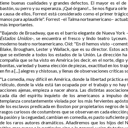
tiene buenas cualidades y grandes defectos. El mayor es el de
bastón, su perro y su esperanza. ¡Qué órgano!... Se nos figura oírle
a causa de ellos, Forrest está considerado como el primer trágico 
manos para aplaudirle". Forrest –el Talma norteamericano– actuab
más importantes.
"Bajando de Broadway, que es el barrio elegante de Nueva York –
Estados Unidos
–, se encuentra el fresco y lindo teatro Lyceum.
moderno teatro norteamericano. Oíd: "En él hemos visto –comenta 
Blake, Brougham, Lester y Wallack, que es su director. Estos ac
que se extiende a todos los estados de la Unión. La dirección ha
compañía que se ha visto en América (es decir, en el norte, digo y
bonitas, variedad y buena elección de piezas, exactitud en los traj
en fin a [...] alegres y chistosas, y llenas de observaciones críticas
"La comedia, muy difícil en América, donde la libertad práctica 
ridículo, donde la vida está tan ocupada por el trabajo y no hay
acciones ajenas, empieza a nacer ahora. Las distintas asociacion
cada día del espíritu inquieto de los americanos a impulso de 
templanza constantemente violada por los más fervientes apóstol
de los esclavos predicada en Boston por propietarios negros de la L
rasgos curiosos de costumbres que se observan en cada elección po
la pasión y la ceguedad, cambian en comedia, es pasto suficiente pa
de los raros autores dramáticos. Añadiremos que los hijos del 
sátira, mas nunca a la particular, sino a la general, y ríen de toda