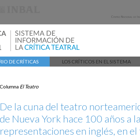
IO DE CRÍTICAS
LOS CRÍTICOS EN EL SISTEMA
Columna
El Teatro
De la cuna del teatro norteameri
de Nueva York hace 100 años a l
representaciones en inglés, en el 