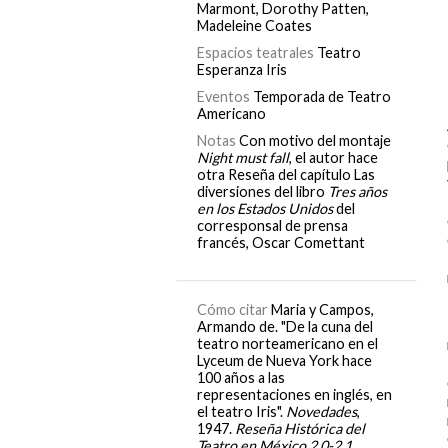
Marmont, Dorothy Patten,
Madeleine Coates
Espacios teatrales
Teatro
Esperanza Iris
Eventos
Temporada de Teatro
Americano
Notas
Con motivo del montaje
Night must fall
, el autor hace
otra Reseña del capítulo Las
diversiones del libro
Tres años
en los Estados Unidos
del
corresponsal de prensa
francés, Oscar Comettant
Cómo citar
Maria y Campos,
Armando de. "De la cuna del
teatro norteamericano en el
Lyceum de Nueva York hace
100 años a las
representaciones en inglés, en
el teatro Iris".
Novedades
,
1947.
Reseña Histórica del
Teatro en México 2.0-2.1.