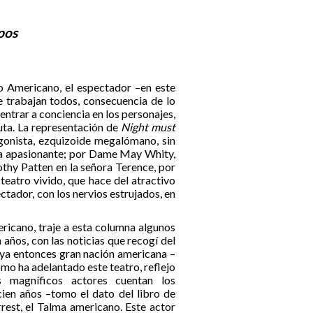
pos
o Americano, el espectador –en este
e trabajan todos, consecuencia de lo
entrar a conciencia en los personajes,
luta. La representación de
Night must
gonista, ezquizoide megalómano, sin
ma apasionante; por Dame May Whity,
othy Patten en la señora Terence, por
teatro vivido, que hace del atractivo
tador, con los nervios estrujados, en
icano, traje a esta columna algunos
años, con las noticias que recogí del
a ya entonces gran nación americana –
o ha adelantado este teatro, reflejo
s magníficos actores cuentan los
ien años –tomo el dato del libro de
rest, el Talma americano. Este actor