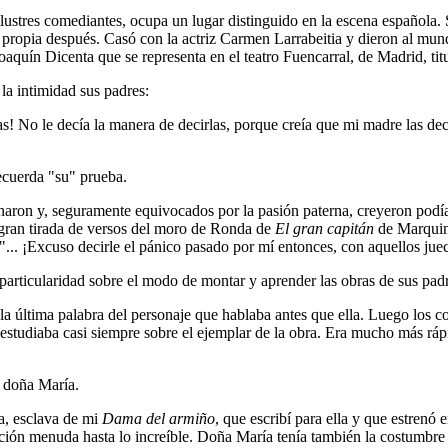
lustres comediantes, ocupa un lugar distinguido en la escena española.
 propia después. Casó con la actriz Carmen Larrabeitia y dieron al mu
oaquín Dicenta que se representa en el teatro Fuencarral, de Madrid, ti
a intimidad sus padres:
s! No le decía la manera de decirlas, porque creía que mi madre las dec
recuerda "su" prueba.
inaron y, seguramente equivocados por la pasión paterna, creyeron podía
a gran tirada de versos del moro de Ronda de
El gran capitán
de Marquina
"... ¡Excuso decirle el pánico pasado por mí entonces, con aquellos jue
na particularidad sobre el modo de montar y aprender las obras de sus pad
la última palabra del personaje que hablaba antes que ella. Luego los c
 estudiaba casi siempre sobre el ejemplar de la obra. Era mucho más rápi
 doña María.
ca, esclava de mi
Dama del armiño
, que escribí para ella y que estrenó
ación menuda hasta lo increíble. Doña María tenía también la costumbre d