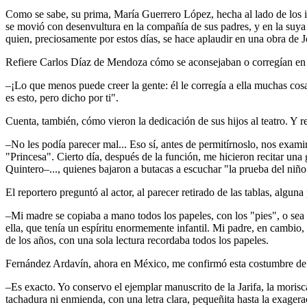
Como se sabe, su prima, María Guerrero López, hecha al lado de los i
se movió con desenvultura en la compañía de sus padres, y en la suya
quien, preciosamente por estos días, se hace aplaudir en una obra de J
Refiere Carlos Díaz de Mendoza cómo se aconsejaban o corregían en l
–¡Lo que menos puede creer la gente: él le corregía a ella muchas cosa
es esto, pero dicho por ti".
Cuenta, también, cómo vieron la dedicación de sus hijos al teatro. Y 
–No les podía parecer mal... Eso sí, antes de permitírnoslo, nos exam
"Princesa". Cierto día, después de la función, me hicieron recitar un
Quintero–..., quienes bajaron a butacas a escuchar "la prueba del niño
El reportero preguntó al actor, al parecer retirado de las tablas, algu
–Mi madre se copiaba a mano todos los papeles, con los "pies", o sea 
ella, que tenía un espíritu enormemente infantil. Mi padre, en cambio,
de los años, con una sola lectura recordaba todos los papeles.
Fernández Ardavín, ahora en México, me confirmó esta costumbre de
–Es exacto. Yo conservo el ejemplar manuscrito de la Jarifa, la moris
tachadura ni enmienda, con una letra clara, pequeñita hasta la exager