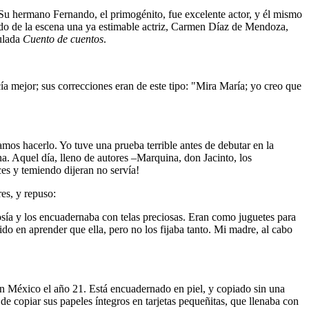
 Su hermano Fernando, el primogénito, fue excelente actor, y él mismo
ndo de la escena una ya estimable actriz, Carmen Díaz de Mendoza,
tulada
Cuento de cuentos
.
ía mejor; sus correcciones eran de este tipo: "Mira María; yo creo que
mos hacerlo. Yo tuve una prueba terrible antes de debutar en la
. Aquel día, lleno de autores –Marquina, don Jacinto, los
ces y temiendo dijeran no servía!
res, y repuso:
osía y los encuadernaba con telas preciosas. Eran como juguetes para
do en aprender que ella, pero no los fijaba tanto. Mi madre, al cabo
 en México el año 21. Está encuadernado en piel, y copiado sin una
e copiar sus papeles íntegros en tarjetas pequeñitas, que llenaba con