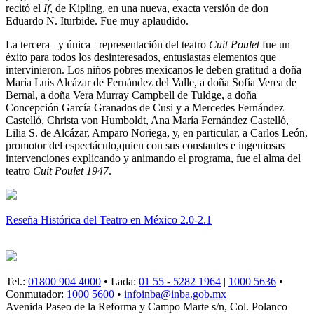
recitó el
If
, de Kipling, en una nueva, exacta versión de don
Eduardo N. Iturbide. Fue muy aplaudido.
La tercera –y única– representación del teatro
Cuit Poulet
fue un
éxito para todos los desinteresados, entusiastas elementos que
intervinieron. Los niños pobres mexicanos le deben gratitud a doña
María Luis Alcázar de Fernández del Valle, a doña Sofía Verea de
Bernal, a doña Vera Murray Campbell de Tuldge, a doña
Concepción García Granados de Cusi y a Mercedes Fernández
Castelló, Christa von Humboldt, Ana María Fernández Castelló,
Lilia S. de Alcázar, Amparo Noriega, y, en particular, a Carlos León,
promotor del espectáculo,quien con sus constantes e ingeniosas
intervenciones explicando y animando el programa, fue el alma del
teatro
Cuit Poulet 1947
.
Reseña Histórica del Teatro en México 2.0-2.1
Tel.:
01800 904 4000
• Lada:
01 55 - 5282 1964
|
1000 5636
•
Conmutador:
1000 5600
•
infoinba@inba.gob.mx
Avenida Paseo de la Reforma y Campo Marte s/n, Col. Polanco