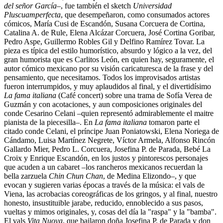
del señor García
–, fue también el sketch
Universidad
Pluscuamperfecta
, que desempeñaron, como consumados actores
cómicos, María Cusi de Escandón, Susana Corcuera de Cortina,
Catalina A. de Rule, Elena Alcázar Corcuera, José Cortina Goribar,
Pedro Aspe, Guillermo Robles Gil y Delfino Ramírez Tovar. La
pieza es típica del estilo humorístico, absurdo y lógico a la vez, del
gran humorista que es Carlitos León, en quien hay, seguramente, el
autor cómico mexicano por su visión caricaturesca de la frase y del
pensamiento, que necesitamos. Todos los improvisados artistas
fueron interrumpidos, y muy aplaudidos al final, y el divertidísimo
La fama italiana
(Café concert) sobre una trama de Sofía Verea de
Guzmán y con acotaciones, y aun composiciones originales del
conde Cesarino Celani –quien representó admirablemente el maitre
pianista de la piecesilla–. En
La fama italiana
tomaron parte el
citado conde Celani, el príncipe Juan Poniatowski, Elena Noriega de
Cándamo, Luisa Martínez Negrete, Víctor Armela, Alfonso Rincón
Gallardo Mier, Pedro L. Corcuera, Josefina P. de Parada, Bebé La
Croix y Enrique Escandón, en los justos y pintorescos personajes
que acuden a un cabaret –los rancheros mexicanos recuerdan la
bella zarzuela
Chin Chun Chan
, de Medina Elizondo–, y que
evocan y sugieren varias épocas a través de la música: el vals de
Viena, las acrobacias coreográficas de los gringos, y al final, nuestro
honesto, insustituible jarabe, reducido, ennoblecido a sus pasos,
vueltas y mimos originales, y, cosas del día la "raspa" y la "bamba".
El vals
Vita Nuova
, que bailaron doña Josefina P. de Parada y don