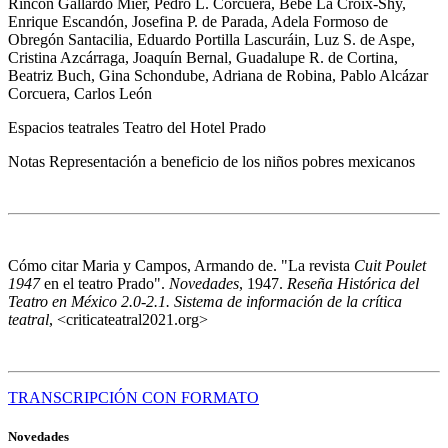
Rincón Gallardo Mier, Pedro L. Corcuera, Bebé La Croix-Shy,
Enrique Escandón, Josefina P. de Parada, Adela Formoso de
Obregón Santacilia, Eduardo Portilla Lascuráin, Luz S. de Aspe,
Cristina Azcárraga, Joaquín Bernal, Guadalupe R. de Cortina,
Beatriz Buch, Gina Schondube, Adriana de Robina, Pablo Alcázar
Corcuera, Carlos León
Espacios teatrales
Teatro del Hotel Prado
Notas
Representación a beneficio de los niños pobres mexicanos
Cómo citar
Maria y Campos, Armando de. "La revista
Cuit Poulet
1947
en el teatro Prado".
Novedades
, 1947.
Reseña Histórica del
Teatro en México 2.0-2.1. Sistema de información de la crítica
teatral
, <criticateatral2021.org>
TRANSCRIPCIÓN CON FORMATO
Novedades