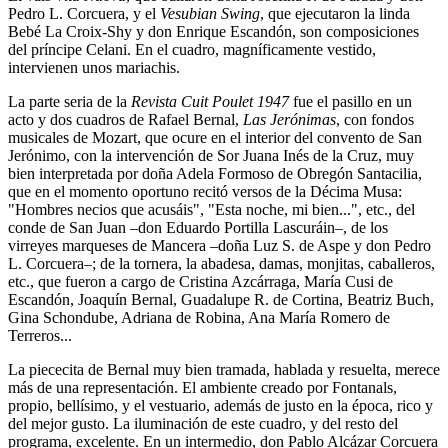
Pedro L. Corcuera, y el
Vesubian Swing
, que ejecutaron la linda
Bebé La Croix-Shy y don Enrique Escandón, son composiciones
del príncipe Celani. En el cuadro, magníficamente vestido,
intervienen unos mariachis.
La parte seria de la
Revista Cuit Poulet 1947
fue el pasillo en un
acto y dos cuadros de Rafael Bernal,
Las Jerónimas
, con fondos
musicales de Mozart, que ocure en el interior del convento de San
Jerónimo, con la intervención de Sor Juana Inés de la Cruz, muy
bien interpretada por doña Adela Formoso de Obregón Santacilia,
que en el momento oportuno recitó versos de la Décima Musa:
"Hombres necios que acusáis", "Esta noche, mi bien...", etc., del
conde de San Juan –don Eduardo Portilla Lascuráin–, de los
virreyes marqueses de Mancera –doña Luz S. de Aspe y don Pedro
L. Corcuera–; de la tornera, la abadesa, damas, monjitas, caballeros,
etc., que fueron a cargo de Cristina Azcárraga, María Cusi de
Escandón, Joaquín Bernal, Guadalupe R. de Cortina, Beatriz Buch,
Gina Schondube, Adriana de Robina, Ana María Romero de
Terreros...
La piececita de Bernal muy bien tramada, hablada y resuelta, merece
más de una representación. El ambiente creado por Fontanals,
propio, bellísimo, y el vestuario, además de justo en la época, rico y
del mejor gusto. La iluminación de este cuadro, y del resto del
programa, excelente. En un intermedio, don Pablo Alcázar Corcuera