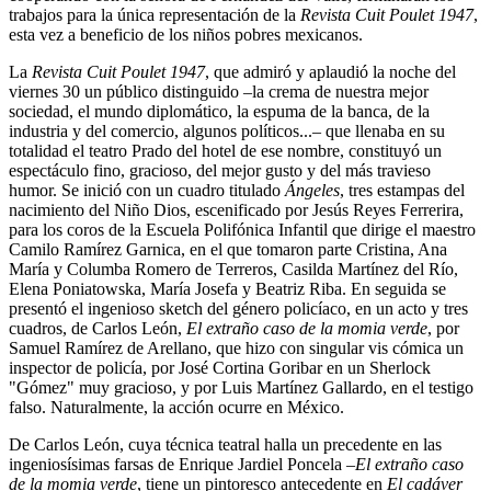
trabajos para la única representación de la
Revista Cuit Poulet 1947
,
esta vez a beneficio de los niños pobres mexicanos.
La
Revista Cuit Poulet 1947
, que admiró y aplaudió la noche del
viernes 30 un público distinguido –la crema de nuestra mejor
sociedad, el mundo diplomático, la espuma de la banca, de la
industria y del comercio, algunos políticos...– que llenaba en su
totalidad el teatro Prado del hotel de ese nombre, constituyó un
espectáculo fino, gracioso, del mejor gusto y del más travieso
humor. Se inició con un cuadro titulado
Ángeles
, tres estampas del
nacimiento del Niño Dios, escenificado por Jesús Reyes Ferrerira,
para los coros de la Escuela Polifónica Infantil que dirige el maestro
Camilo Ramírez Garnica, en el que tomaron parte Cristina, Ana
María y Columba Romero de Terreros, Casilda Martínez del Río,
Elena Poniatowska, María Josefa y Beatriz Riba. En seguida se
presentó el ingenioso sketch del género policíaco, en un acto y tres
cuadros, de Carlos León,
El extraño caso de la momia verde
, por
Samuel Ramírez de Arellano, que hizo con singular vis cómica un
inspector de policía, por José Cortina Goribar en un Sherlock
"Gómez" muy gracioso, y por Luis Martínez Gallardo, en el testigo
falso. Naturalmente, la acción ocurre en México.
De Carlos León, cuya técnica teatral halla un precedente en las
ingeniosísimas farsas de Enrique Jardiel Poncela –
El extraño caso
de la momia verde
, tiene un pintoresco antecedente en
El cadáver