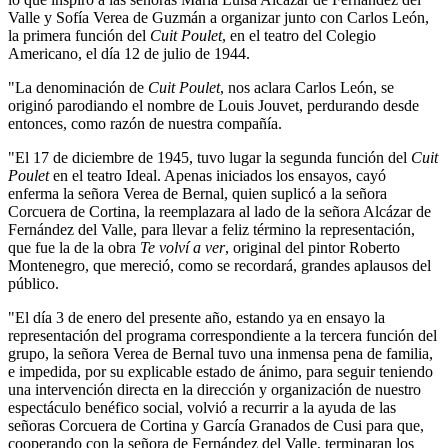
Valle y Sofía Verea de Guzmán a organizar junto con Carlos León,
la primera función del
Cuit Poulet
, en el teatro del Colegio
Americano, el día 12 de julio de 1944.
"La denominación de
Cuit Poulet
, nos aclara Carlos León, se
originó parodiando el nombre de Louis Jouvet, perdurando desde
entonces, como razón de nuestra compañía.
"El 17 de diciembre de 1945, tuvo lugar la segunda función del
Cuit
Poulet
en el teatro Ideal. Apenas iniciados los ensayos, cayó
enferma la señora Verea de Bernal, quien suplicó a la señora
Corcuera de Cortina, la reemplazara al lado de la señora Alcázar de
Fernández del Valle, para llevar a feliz término la representación,
que fue la de la obra
Te volví a ver
, original del pintor Roberto
Montenegro, que mereció, como se recordará, grandes aplausos del
público.
"El día 3 de enero del presente año, estando ya en ensayo la
representación del programa correspondiente a la tercera función del
grupo, la señora Verea de Bernal tuvo una inmensa pena de familia,
e impedida, por su explicable estado de ánimo, para seguir teniendo
una intervención directa en la dirección y organización de nuestro
espectáculo benéfico social, volvió a recurrir a la ayuda de las
señoras Corcuera de Cortina y García Granados de Cusi para que,
cooperando con la señora de Fernández del Valle, terminaran los