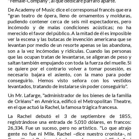
"Female-Company", al que dedicaré párrafo aparte.
De Academy of Music dice el corresponsal francés que era
"gran teatro de ópera, lleno de ornamentos y molduras,
pudiendo contener cerca de seis mil espectadores, pero
incómodo y de malas condiciones acústicas; no ha
merecido el favor del público. A la mitad de él es imposible
ver la escena y las butacas de invención americana que se
levantan por medio de un resorte apenas se las abandona,
son a la vez incómodas y ridículas. Cuando las personas
que las ocupan tratan de levantarse, se aligeran de peso y
saltan también empujando con toda la fuerza del muelle. Si
se quiere por el contrario volver a tomar posesión, es
necesario bajara el asiento, con la mano para poder
conseguirlo. Hemos visto señora con los vestidos
levantados, tratando de instalarse sin poder conseguirlo".
Un Mr. Lafarge, "administrador de los bienes de la familia
de Orléans" en América, edificó el Metropolitan Theatre,
en el que actuó la Rachel, la famosa trágica francesa.
La Rachel debutó el 3 de septiembre de 1855,
registrándose una entrada de 5,010 dólares, en francos:
26,334. Fue un suceso, pero no artístico. "Lo que atrajo
gente no fue ni Mlle. Rachel –dice nuestro cronista–, ni