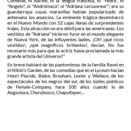
Corneille, ni Racine, ni la lengua francesa, ni "Fedra", ni
"Angelo", ni "Andrómaca", ni "Adriana Lecouvreur"; era su
guardarropa cuyas maravillas habían popularizado de
antemano los anuncios. La eminente trágica desembarcó
en el Nuevo Mundo con 52 cajas llenas de sorprendentes
trajes. Esta atracción no era débil para las americanas. Los
vestidos de "Adriana" hicieron furor en el mundo elegante
de Nueva York, de las influyentes ladies. ¡Oh! ¡qué ricos
vestidos!, ¡qué magníficos brillantes!, decían. No fue
necesario más para que la actriz fuese proclamada la más
grande artista del Universo!"
En breve hablaré de las pantomimas de la familia Ravel en
el Niblo's Garden, de las comedias que en el Lyceum hacían
Henri Placide, Blake, Brouham, Lester y Wallace, de los
espectáculos de los negros del sur, de los bailes públicos
de Female-Company, hace 100 años cuando lo de
Angostura, Churubusco, Chapultepec...