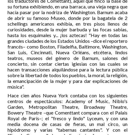
los traductores de Comettant), aquel que fincó la base de
su fortuna exhibiendo, en una barraca, una vieja negra que
hacía pasar por la nodriza de Washington. Barnum acaba
de abrir su famoso Museo, donde por la bagatela de 2
schellings americanos exhibía, en tres pisos llenos de
curiosidades, desde la mujer barbuda y las focas sabias,
hasta los esquimales y... ¡los aztecas! "Hay en todas las
grandes ciudades de los Estados Unidos –dice el reportero
francés– como Boston, Filadelfia, Baltimore, Washington,
San Luis, Cincinnati, Nueva Orléans, etcétera, lindos
teatros, museos del género de Barnum, salones del
concierto, sin contar ciertas iglesias con las cuales se
hacen transacciones alquilándose para la lectura pública
sobre la libertad de todos los pueblos, la moral, la religión,
la emancipación de la mujer y para dar explicaciones de
música".
Hace cien años Nueva York contaba con los siguientes
centros de espectáculos: Academy of Music, Niblo's
Garden, Metropolitan Theatre, Broadway Theatre,
Bowery Theatre –que Comenttant compara con el Palais
Royal de París–; el "fresco y lindo" Lyceum, y con una
media docena de casas de fieras, un mal circo, un
hipódromo y varias "tabernas cantantes". Y con el