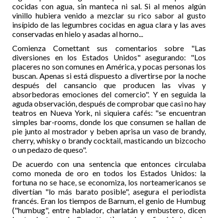
cocidas con agua, sin manteca ni sal. Si al menos algún
vinillo hubiera venido a mezclar su rico sabor al gusto
insípido de las legumbres cocidas en agua clara y las aves
conservadas en hielo y asadas al horno...
Comienza Comettant sus comentarios sobre "Las
diversiones en los Estados Unidos" asegurando: "Los
placeres no son comunes en América, y pocas personas los
buscan. Apenas si está dispuesto a divertirse por la noche
después del cansancio que producen las vivas y
absorbedoras emociones del comercio". Y en seguida la
aguda observación, después de comprobar que casi no hay
teatros en Nueva York, ni siquiera cafés: "se encuentran
simples bar-rooms, donde los que consumen se hallan de
pie junto al mostrador y beben aprisa un vaso de brandy,
cherry, whisky o brandy cocktail, masticando un bizcocho
o un pedazo de queso".
De acuerdo con una sentencia que entonces circulaba
como moneda de oro en todos los Estados Unidos: la
fortuna no se hace, se economiza, los norteamericanos se
divertían "lo más barato posible", asegura el periodista
francés. Eran los tiempos de Barnum, el genio de Humbug
("humbug", entre hablador, charlatán y embustero, dicen