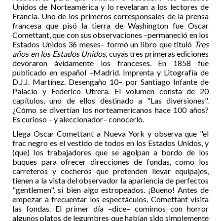
Unidos de Norteamérica y lo revelaran a los lectores de
Francia. Uno de los primeros corresponsales de la prensa
francesa que pisó la tierra de Washington fue Oscar
Comettant, que con sus observaciones –permaneció en los
Estados Unidos 36 meses– formó un libro que tituló
Tres
años en los Estados Unidos
, cuyas tres primeras ediciones
devoraron ávidamente los franceses. En 1858 fue
publicado en español –Madrid. Imprenta y Litografía de
D.J.J. Martínez. Desengaño 10– por Santiago Infante de
Palacio y Federico Utrera. El volumen consta de 20
capítulos, uno de ellos destinado a "Las diversiones".
¿Cómo se divertían los norteamericanos hace 100 años?
Es curioso – y aleccionador– conocerlo.
Llega Oscar Comettant a Nueva York y observa que "el
frac negro es el vestido de todos en los Estados Unidos, y
(que) los trabajadores que se agolpan a bordo de los
buques para ofrecer direcciones de fondas, como los
carreteros y cocheros que pretenden llevar equipajes,
tienen a la vista del observador la apariencia de perfectos
"gentlemen", si bien algo estropeados. ¡Bueno! Antes de
empezar a frecuentar los espectáculos, Comettant visita
las fondas. El primer día –dice– comimos con horror
algunos platos de legumbres que habían sido simplemente