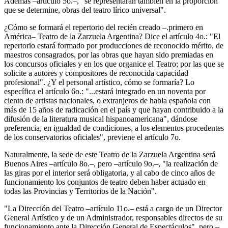
Además –artículo 5o.–, "se representarán también en la proporción
que se determine, obras del teatro lírico universal".
¿Cómo se formará el repertorio del recién creado –.primero en
América– Teatro de la Zarzuela Argentina? Dice el artículo 4o.: "El
repertorio estará formado por producciones de reconocido mérito, de
maestros consagrados, por las obras que hayan sido premiadas en
los concursos oficiales y en los que organice el Teatro; por las que se
solicite a autores y compositores de reconocida capacidad
profesional". ¿Y el personal artístico, cómo se formaría? Lo
específica el artículo 6o.: "...estará integrado en un noventa por
ciento de artistas nacionales, o extranjeros de habla española con
más de 15 años de radicación en el país y que hayan contribuido a la
difusión de la literatura musical hispanoamericana", dándose
preferencia, en igualdad de condiciones, a los elementos procedentes
de los conservatorios oficiales", previene el artículo 7o.
Naturalmente, la sede de este Teatro de la Zarzuela Argentina será
Buenos Aires –artículo 8o.–, pero –artículo 9o.–, "la realización de
las giras por el interior será obligatoria, y al cabo de cinco años de
funcionamiento los conjuntos de teatro deben haber actuado en
todas las Provincias y Territorios de la Nación".
"La Dirección del Teatro –artículo 11o.– está a cargo de un Director
General Artístico y de un Administrador, responsables directos de su
funcionamiento ante la Dirección General de Espectáculos", pero –