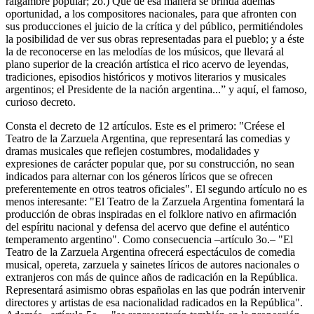
raigambre popular; 2o.) Que de esa manera se brinda además
oportunidad, a los compositores nacionales, para que afronten con
sus producciones el juicio de la crítica y del público, permitiéndoles
la posibilidad de ver sus obras representadas para el pueblo; y a éste
la de reconocerse en las melodías de los músicos, que llevará al
plano superior de la creación artística el rico acervo de leyendas,
tradiciones, episodios históricos y motivos literarios y musicales
argentinos; el Presidente de la nación argentina...” y aquí, el famoso,
curioso decreto.
Consta el decreto de 12 artículos. Este es el primero: "Créese el
Teatro de la Zarzuela Argentina, que representará las comedias y
dramas musicales que reflejen costumbres, modalidades y
expresiones de carácter popular que, por su construcción, no sean
indicados para alternar con los géneros líricos que se ofrecen
preferentemente en otros teatros oficiales". El segundo artículo no es
menos interesante: "El Teatro de la Zarzuela Argentina fomentará la
producción de obras inspiradas en el folklore nativo en afirmación
del espíritu nacional y defensa del acervo que define el auténtico
temperamento argentino". Como consecuencia –artículo 3o.– "El
Teatro de la Zarzuela Argentina ofrecerá espectáculos de comedia
musical, opereta, zarzuela y sainetes líricos de autores nacionales o
extranjeros con más de quince años de radicación en la República.
Representará asimismo obras españolas en las que podrán intervenir
directores y artistas de esa nacionalidad radicados en la República".