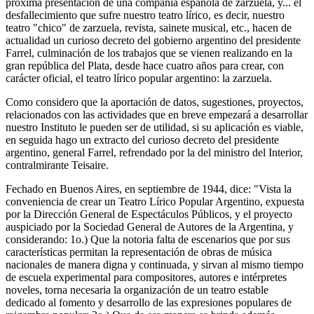
próxima presentación de una compañía española de zarzuela, y... el
desfallecimiento que sufre nuestro teatro lírico, es decir, nuestro
teatro "chico" de zarzuela, revista, sainete musical, etc., hacen de
actualidad un curioso decreto del gobierno argentino del presidente
Farrel, culminación de los trabajos que se vienen realizando en la
gran república del Plata, desde hace cuatro años para crear, con
carácter oficial, el teatro lírico popular argentino: la zarzuela.
Como considero que la aportación de datos, sugestiones, proyectos,
relacionados con las actividades que en breve empezará a desarrollar
nuestro Instituto le pueden ser de utilidad, si su aplicación es viable,
en seguida hago un extracto del curioso decreto del presidente
argentino, general Farrel, refrendado por la del ministro del Interior,
contralmirante Teisaire.
Fechado en Buenos Aires, en septiembre de 1944, dice: "Vista la
conveniencia de crear un Teatro Lírico Popular Argentino, expuesta
por la Dirección General de Espectáculos Públicos, y el proyecto
auspiciado por la Sociedad General de Autores de la Argentina, y
considerando: 1o.) Que la notoria falta de escenarios que por sus
características permitan la representación de obras de música
nacionales de manera digna y continuada, y sirvan al mismo tiempo
de escuela experimental para compositores, autores e intérpretes
noveles, torna necesaria la organización de un teatro estable
dedicado al fomento y desarrollo de las expresiones populares de