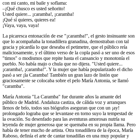
con mi canto, mi baile y soflama:
–¡Qué chusco es usted señorito!
Usted quiere... ¡caramba!, ¡caramba!
¡Qué sí quieres, quieres ea!
¡Vaya, vaya, vaya!
La picaresca entonación de ese "¡caramba!", el gesto insinuante son
que lo acompañaba la tonadillera granadina, demostraban con tal
gracia y picardía lo que deseaba el petimetre, que el público reía
maliciosamente, y el último verso de la copla pasó a ser uno de esos
"timos" o modismos que repite hasta el cansancio y monotonía el
pueblo. No había majo o chula que no dijera. "Usted quiere...
¡caramba!, ¡caramba!". Y la mujer que había popularizado el dicho
pasó a ser ¡la Caramba! También un gran lazo de listón que
graciosamente se colocaba sobre el pelo María Antonia, se llamó
"caramba".
María Antonia "La Caramba" fue durante años la amante del
público de Madrid. Andaluza castiza, de cálida voz y arranques
llenos de brío, todos sus biógrafos aseguran que con un ¡ay!
prolongado lograba que se levantase en torno suyo la tempestad de
la ovación. Su desenfado para las aventuras amorosas nutría su
leyenda de mujer generosa que se quemaba en su propia llama. Pero
había de tener mucho de artista. Otra tonadillera de la época, María
Raboso, definía el arte de cantar tonadillas en una muy popular y