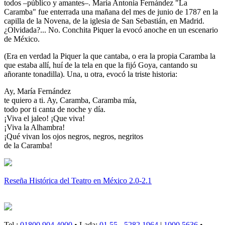
todos –público y amantes–. María Antonia Fernández "La
Caramba" fue enterrada una mañana del mes de junio de 1787 en la
capilla de la Novena, de la iglesia de San Sebastián, en Madrid.
¿Olvidada?... No. Conchita Piquer la evocó anoche en un escenario
de México.
(Era en verdad la Piquer la que cantaba, o era la propia Caramba la
que estaba allí, huí de la tela en que la fijó Goya, cantando su
añorante tonadilla). Una, u otra, evocó la triste historia:
Ay, María Fernández
te quiero a ti. Ay, Caramba, Caramba mía,
todo por ti canta de noche y día.
¡Viva el jaleo! ¡Que viva!
¡Viva la Alhambra!
¡Qué vivan los ojos negros, negros, negritos
de la Caramba!
Reseña Histórica del Teatro en México 2.0-2.1
Tel.:
01800 904 4000
• Lada:
01 55 - 5282 1964
|
1000 5636
•