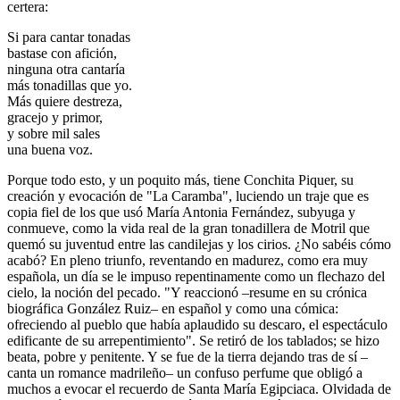
certera:
Si para cantar tonadas
bastase con afición,
ninguna otra cantaría
más tonadillas que yo.
Más quiere destreza,
gracejo y primor,
y sobre mil sales
una buena voz.
Porque todo esto, y un poquito más, tiene Conchita Piquer, su
creación y evocación de "La Caramba", luciendo un traje que es
copia fiel de los que usó María Antonia Fernández, subyuga y
conmueve, como la vida real de la gran tonadillera de Motril que
quemó su juventud entre las candilejas y los cirios. ¿No sabéis cómo
acabó? En pleno triunfo, reventando en madurez, como era muy
española, un día se le impuso repentinamente como un flechazo del
cielo, la noción del pecado. "Y reaccionó –resume en su crónica
biográfica González Ruiz– en español y como una cómica:
ofreciendo al pueblo que había aplaudido su descaro, el espectáculo
edificante de su arrepentimiento". Se retiró de los tablados; se hizo
beata, pobre y penitente. Y se fue de la tierra dejando tras de sí –
canta un romance madrileño– un confuso perfume que obligó a
muchos a evocar el recuerdo de Santa María Egipciaca. Olvidada de