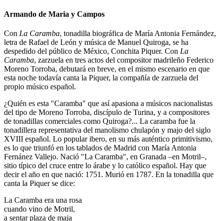
Armando de Maria y Campos
Con
La Caramba
, tonadilla biográfica de María Antonia Fernández,
letra de Rafael de León y música de Manuel Quiroga, se ha
despedido del público de México, Conchita Piquer. Con
La
Caramba
, zarzuela en tres actos del compositor madrileño Federico
Moreno Torroba, debutará en breve, en el mismo escenario en que
esta noche todavía canta la Piquer, la compañía de zarzuela del
propio músico español.
¿Quién es esta "Caramba" que así apasiona a músicos nacionalistas
del tipo de Moreno Torroba, discípulo de Turina, y a compositores
de tonadillas comerciales como Quiroga?... La caramba fue la
tonadillera representativa del manolismo chulapón y majo del siglo
XVIII español. Lo popular ibero, en su más auténtico primitivismo,
es lo que triunfó en los tablados de Madrid con María Antonia
Fernánez Vallejo. Nació "La Caramba", en Granada –en Motril–,
sitio típico del cruce entre lo árabe y lo católico español. Hay que
decir el año en que nació: 1751. Murió en 1787. En la tonadilla que
canta la Piquer se dice:
La Caramba era una rosa
cuando vino de Motril,
a sentar plaza de maja