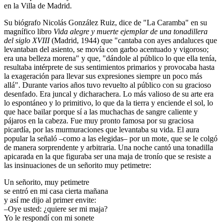
en la Villa de Madrid.
Su biógrafo Nicolás González Ruiz, dice de "La Caramba" en su
magnífico libro
Vida alegre y muerte ejemplar de una tonadillera
del siglo XVIII
(Madrid, 1944) que "cantaba con ayes andaluces que
levantaban del asiento, se movía con garbo acentuado y vigoroso;
era una belleza morena" y que, "dándole al público lo que ella tenía,
resultaba intérprete de sus sentimientos primarios y provocaba hasta
la exageración para llevar sus expresiones siempre un poco más
allá". Durante varios años tuvo revuelto al público con su gracioso
desenfado. Era juncal y dicharachera. Lo más valioso de su arte era
lo espontáneo y lo primitivo, lo que da la tierra y enciende el sol, lo
que hace bailar porque sí a las muchachas de sangre caliente y
pájaros en la cabeza. Fue muy pronto famosa por su graciosa
picardía, por las murmuraciones que levantaba su vida. El aura
popular la señaló –como a las elegidas– por un mote, que se le colgó
de manera sorprendente y arbitraria. Una noche cantó una tonadilla
apicarada en la que figuraba ser una maja de tronío que se resiste a
las insinuaciones de un señorito muy petimetre:
Un señorito, muy petimetre
se entró en mi casa cierta mañana
y así me dijo al primer envite:
–Oye usted: ¿quiere ser mi maja?
Yo le respondí con mi sonete