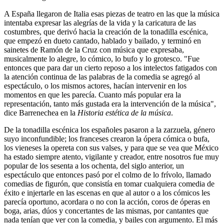
A España llegaron de Italia esas piezas de teatro en las que la música
intentaba expresar las alegrías de la vida y la caricatura de las
costumbres, que derivó hacia la creación de la tonadilla escénica,
que empezó en dueto cantado, hablado y bailado, y terminó en
sainetes de Ramón de la Cruz con música que expresaba,
musicalmente lo alegre, lo cómico, lo bufo y lo grotesco. "Fue
entonces que para dar un cierto reposo a los intelectos fatigados con
la atención continua de las palabras de la comedia se agregó al
espectáculo, o los mismos actores, hacían intervenir en los
momentos en que les parecía. Cuanto más popular era la
representación, tanto más gustada era la intervención de la música",
dice Barrenechea en la
Historia estética de la música
.
De la tonadilla escénica los españoles pasaron a la zarzuela, género
suyo inconfundible; los franceses crearon la ópera cómica o bufa,
los vieneses la opereta con sus valses, y para que se vea que México
ha estado siempre atento, vigilante y creador, entre nosotros fue muy
popular de los sesenta a los ochenta, del siglo anterior, un
espectáculo que entonces pasó por el colmo de lo frívolo, llamado
comedias de figurón, que consistía en tomar cualquiera comedia de
éxito e injertarle en las escenas en que al autor o a los cómicos les
parecía oportuno, acordara o no con la acción, coros de óperas en
boga, arias, dúos y concertantes de las mismas, por cantantes que
nada tenían que ver con la comedia, y bailes con argumento. El más