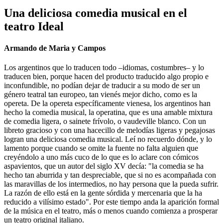
Una deliciosa comedia musical en el
teatro Ideal
Armando de Maria y Campos
Los argentinos que lo traducen todo –idiomas, costumbres– y lo
traducen bien, porque hacen del producto traducido algo propio e
inconfundible, no podían dejar de traducir a su modo de ser un
género teatral tan europeo, tan vienés mejor dicho, como es la
opereta. De la opereta específicamente vienesa, los argentinos han
hecho la comedia musical, la operatina, que es una amable mixtura
de comedia ligera, o sainete frívolo, o vaudeville blanco. Con un
libreto gracioso y con una hacecillo de melodías ligeras y pegajosas
logran una deliciosa comedia musical. Leí no recuerdo dónde, y lo
lamento porque cuando se omite la fuente no falta alguien que
creyéndolo a uno más cuco de lo que es lo aclare con cómicos
aspavientos, que un autor del siglo XV decía: "la comedia se ha
hecho tan aburrida y tan despreciable, que si no es acompañada con
las maravillas de los intermedios, no hay persona que la pueda sufrir.
La razón de ello está en la gente sórdida y mercenaria que la ha
reducido a vilísimo estado". Por este tiempo anda la aparición formal
de la música en el teatro, más o menos cuando comienza a prosperar
un teatro original italiano.