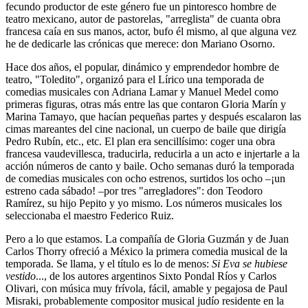
fecundo productor de este género fue un pintoresco hombre de
teatro mexicano, autor de pastorelas, "arreglista" de cuanta obra
francesa caía en sus manos, actor, bufo él mismo, al que alguna vez
he de dedicarle las crónicas que merece: don Mariano Osorno.
Hace dos años, el popular, dinámico y emprendedor hombre de
teatro, "Toledito", organizó para el Lírico una temporada de
comedias musicales con Adriana Lamar y Manuel Medel como
primeras figuras, otras más entre las que contaron Gloria Marín y
Marina Tamayo, que hacían pequeñas partes y después escalaron las
cimas mareantes del cine nacional, un cuerpo de baile que dirigía
Pedro Rubín, etc., etc. El plan era sencillísimo: coger una obra
francesa vaudevillesca, traducirla, reducirla a un acto e injertarle a la
acción números de canto y baile. Ocho semanas duró la temporada
de comedias musicales con ocho estrenos, surtidos los ocho –¡un
estreno cada sábado! –por tres "arregladores": don Teodoro
Ramírez, su hijo Pepito y yo mismo. Los números musicales los
seleccionaba el maestro Federico Ruiz.
Pero a lo que estamos. La compañía de Gloria Guzmán y de Juan
Carlos Thorry ofreció a México la primera comedia musical de la
temporada. Se llama, y el título es lo de menos:
Si Eva se hubiese
vestido
..., de los autores argentinos Sixto Pondal Ríos y Carlos
Olivari, con música muy frívola, fácil, amable y pegajosa de Paul
Misraki, probablemente compositor musical judío residente en la