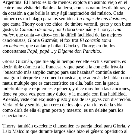
Argentina. El libreto es lo de menos; explota un asunto viejo en el
teatro: una visita del diablo a la tierra, con sus naturales diabluras, y
da ocasión a que brille la muy ágil inspiración del músico. Cada
número es un halago para los sentidos:
La mujer de mis ilusiones
,
que canta Thorry con voz chica, de timbre varonil, grato y con buen
gusto; la
Canción de amor
, por Gloria Guzmán y Thorry;
Una
mujer
, que canta –y dice– con la difícil facilidad de las mejores
cancionistas, Gloria Guzmán; el fox-trot
El corazón toma
vacaciones
, que cantan y bailan Gloria y Thorry; en fin, los
concertantes
Papá, papá
... y
Dígame don Panchito
...
Gloria Guzmán, que fue algún tiempo vedette exclusivamente, es
decir, tiple cómica a la francesa, y que pasó a la comedia frívola
"buscando más amplio campo para sus hazañas" continúa siendo
una gran intérprete de comedia musical, que además de hablar con el
matiz múltiple que es característico en ella, baila con la gracia
indefinible que requiere este género, y dice muy bien las canciones;
tiene ya poca voz pero muy dulce, y la maneja con fina habilidad.
Además, viste con exquisito gusto y usa de las joyas con discreción.
Verla, oírla y sentirla, tan cerca de los ojos y tan lejos de la vida,
como diría de ella el gran poeta y maestro, es un deleite para los
espectadores.
Thorry, también excelente chansonier, es pareja ideal para Gloria, y
Lalo Malcolm que durante largos años hizo el género operístico al