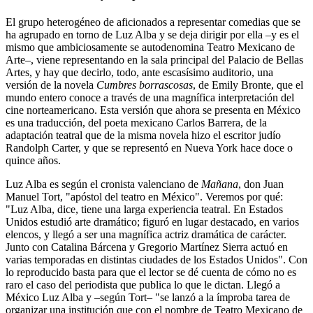
El grupo heterogéneo de aficionados a representar comedias que se
ha agrupado en torno de Luz Alba y se deja dirigir por ella –y es el
mismo que ambiciosamente se autodenomina Teatro Mexicano de
Arte–, viene representando en la sala principal del Palacio de Bellas
Artes, y hay que decirlo, todo, ante escasísimo auditorio, una
versión de la novela
Cumbres borrascosas
, de Emily Bronte, que el
mundo entero conoce a través de una magnífica interpretación del
cine norteamericano. Esta versión que ahora se presenta en México
es una traducción, del poeta mexicano Carlos Barrera, de la
adaptación teatral que de la misma novela hizo el escritor judío
Randolph Carter, y que se representó en Nueva York hace doce o
quince años.
Luz Alba es según el cronista valenciano de
Mañana
, don Juan
Manuel Tort, "apóstol del teatro en México". Veremos por qué:
"Luz Alba, dice, tiene una larga experiencia teatral. En Estados
Unidos estudió arte dramático; figuró en lugar destacado, en varios
elencos, y llegó a ser una magnífica actriz dramática de carácter.
Junto con Catalina Bárcena y Gregorio Martínez Sierra actuó en
varias temporadas en distintas ciudades de los Estados Unidos". Con
lo reproducido basta para que el lector se dé cuenta de cómo no es
raro el caso del periodista que publica lo que le dictan. Llegó a
México Luz Alba y –según Tort– "se lanzó a la ímproba tarea de
organizar una institución que con el nombre de Teatro Mexicano de