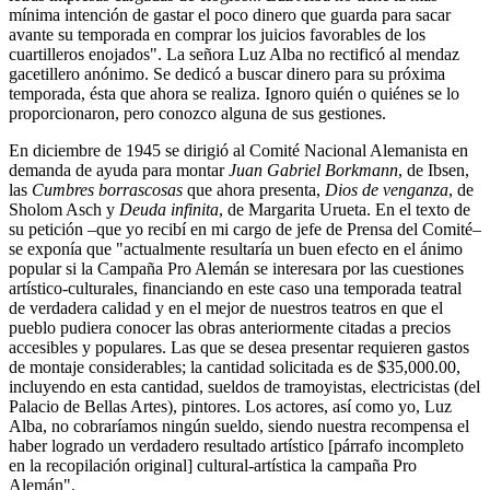
mínima intención de gastar el poco dinero que guarda para sacar
avante su temporada en comprar los juicios favorables de los
cuartilleros enojados". La señora Luz Alba no rectificó al mendaz
gacetillero anónimo. Se dedicó a buscar dinero para su próxima
temporada, ésta que ahora se realiza. Ignoro quién o quiénes se lo
proporcionaron, pero conozco alguna de sus gestiones.
En diciembre de 1945 se dirigió al Comité Nacional Alemanista en
demanda de ayuda para montar
Juan Gabriel Borkmann
, de Ibsen,
las
Cumbres borrascosas
que ahora presenta,
Dios de venganza
, de
Sholom Asch y
Deuda infinita
, de Margarita Urueta. En el texto de
su petición –que yo recibí en mi cargo de jefe de Prensa del Comité–
se exponía que "actualmente resultaría un buen efecto en el ánimo
popular si la Campaña Pro Alemán se interesara por las cuestiones
artístico-culturales, financiando en este caso una temporada teatral
de verdadera calidad y en el mejor de nuestros teatros en que el
pueblo pudiera conocer las obras anteriormente citadas a precios
accesibles y populares. Las que se desea presentar requieren gastos
de montaje considerables; la cantidad solicitada es de $35,000.00,
incluyendo en esta cantidad, sueldos de tramoyistas, electricistas (del
Palacio de Bellas Artes), pintores. Los actores, así como yo, Luz
Alba, no cobraríamos ningún sueldo, siendo nuestra recompensa el
haber logrado un verdadero resultado artístico [párrafo incompleto
en la recopilación original] cultural-artística la campaña Pro
Alemán".