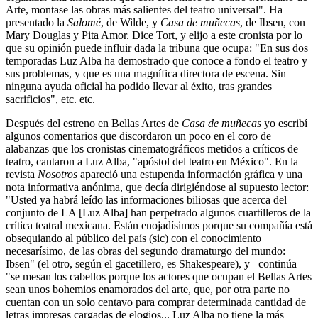
Arte, montase las obras más salientes del teatro universal". Ha
presentado la
Salomé
, de Wilde, y
Casa de muñecas
, de Ibsen, con
Mary Douglas y Pita Amor. Dice Tort, y elijo a este cronista por lo
que su opinión puede influir dada la tribuna que ocupa: "En sus dos
temporadas Luz Alba ha demostrado que conoce a fondo el teatro y
sus problemas, y que es una magnífica directora de escena. Sin
ninguna ayuda oficial ha podido llevar al éxito, tras grandes
sacrificios", etc. etc.
Después del estreno en Bellas Artes de
Casa de muñecas
yo escribí
algunos comentarios que discordaron un poco en el coro de
alabanzas que los cronistas cinematográficos metidos a críticos de
teatro, cantaron a Luz Alba, "apóstol del teatro en México". En la
revista
Nosotros
apareció una estupenda información gráfica y una
nota informativa anónima, que decía dirigiéndose al supuesto lector:
"Usted ya habrá leído las informaciones biliosas que acerca del
conjunto de LA [Luz Alba] han perpetrado algunos cuartilleros de la
crítica teatral mexicana. Están enojadísimos porque su compañía está
obsequiando al público del país (sic) con el conocimiento
necesarísimo, de las obras del segundo dramaturgo del mundo:
Ibsen" (el otro, según el gacetillero, es Shakespeare), y –continúa–
"se mesan los cabellos porque los actores que ocupan el Bellas Artes
sean unos bohemios enamorados del arte, que, por otra parte no
cuentan con un solo centavo para comprar determinada cantidad de
letras impresas cargadas de elogios... Luz Alba no tiene la más