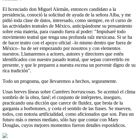
El licenciado don Miguel Alemán, entonces candidato a la
presidencia, conoció la solicitud de ayuda de la señora Alba, y me
pidió toda clase de datos, interesado, como siempre, en el curso de
las actividades teatrales de México, anticipándome su pensamiento
sobre esta materia, para cuando fuera al poder: "Impulsaré todo
movimiento teatral que tenga una profunda raíz mexicana. Si se ha
de hacer teatro con el apoyo oficial –lo mismo dentro que fuera de
México– ha de ser empezando por nosotros y con elementos
nuestros. Llamaremos a actores, autores y directores que estén
identificados con nuestro pasado teatral, que sepan convertirlo en
presente, y que le preparen a nuestra escena un porvenir digno de su
rica tradición".
Todo un programa, que llevaremos a hechos, seguramente.
Unas breves líneas sobre
Cumbres borrascosas
. Se acentuó el clima
sombrío de la obra, fané; el conjunto de intérpretes, inseguro,
practicando una dicción que carece de fluidez, que brota de la
garganta a borbotones, y corta el sentido de las frases. Se mueven,
todos, con notoria artificialidad, como aficionados que son. Para un
futuro más o menos mediato, sólo hay que contar con Mary
Douglas, cuyos mejores momentos fueron detalles esporádicos.