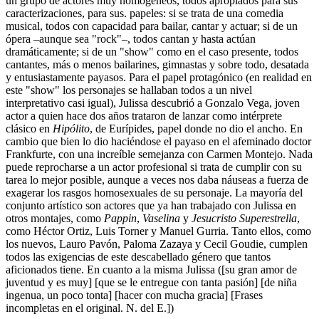
un grupo de actores muy homogéneos, todos apropiados para sus
caracterizaciones, para sus. papeles: si se trata de una comedia
musical, todos con capacidad para bailar, cantar y actuar; si de un
ópera –aunque sea "rock"–, todos cantan y hasta actúan
dramáticamente; si de un "show" como en el caso presente, todos
cantantes, más o menos bailarines, gimnastas y sobre todo, desatada
y entusiastamente payasos. Para el papel protagónico (en realidad en
este "show" los personajes se hallaban todos a un nivel
interpretativo casi igual), Julissa descubrió a Gonzalo Vega, joven
actor a quien hace dos años trataron de lanzar como intérprete
clásico en
Hipólito
, de Eurípides, papel donde no dio el ancho. En
cambio que bien lo dio haciéndose el payaso en el afeminado doctor
Frankfurte, con una increíble semejanza con Carmen Montejo. Nada
puede reprocharse a un actor profesional si trata de cumplir con su
tarea lo mejor posible, aunque a veces nos daba náuseas a fuerza de
exagerar los rasgos homosexuales de su personaje. La mayoría del
conjunto artístico son actores que ya han trabajado con Julissa en
otros montajes, como
Pappin
,
Vaselina
y
Jesucristo Superestrella
,
como Héctor Ortiz, Luis Torner y Manuel Gurria. Tanto ellos, como
los nuevos, Lauro Pavón, Paloma Zazaya y Cecil Goudie, cumplen
todos las exigencias de este descabellado género que tantos
aficionados tiene. En cuanto a la misma Julissa ([su gran amor de
juventud y es muy] [que se le entregue con tanta pasión] [de niña
ingenua, un poco tonta] [hacer con mucha gracia] [Frases
incompletas en el original. N. del E.])