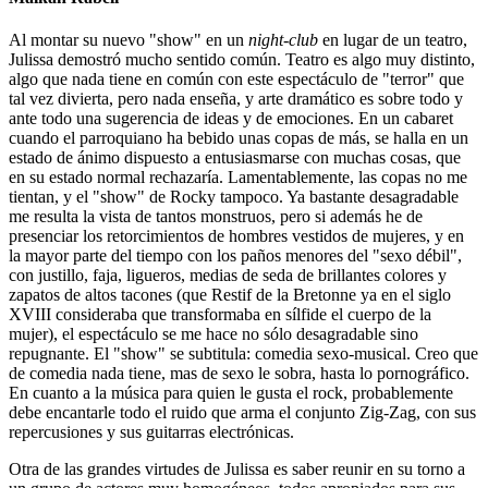
Al montar su nuevo "show" en un
night-club
en lugar de un teatro,
Julissa demostró mucho sentido común. Teatro es algo muy distinto,
algo que nada tiene en común con este espectáculo de "terror" que
tal vez divierta, pero nada enseña, y arte dramático es sobre todo y
ante todo una sugerencia de ideas y de emociones. En un cabaret
cuando el parroquiano ha bebido unas copas de más, se halla en un
estado de ánimo dispuesto a entusiasmarse con muchas cosas, que
en su estado normal rechazaría. Lamentablemente, las copas no me
tientan, y el "show" de Rocky tampoco. Ya bastante desagradable
me resulta la vista de tantos monstruos, pero si además he de
presenciar los retorcimientos de hombres vestidos de mujeres, y en
la mayor parte del tiempo con los paños menores del "sexo débil",
con justillo, faja, ligueros, medias de seda de brillantes colores y
zapatos de altos tacones (que Restif de la Bretonne ya en el siglo
XVIII consideraba que transformaba en sílfide el cuerpo de la
mujer), el espectáculo se me hace no sólo desagradable sino
repugnante. El "show" se subtitula: comedia sexo-musical. Creo que
de comedia nada tiene, mas de sexo le sobra, hasta lo pornográfico.
En cuanto a la música para quien le gusta el rock, probablemente
debe encantarle todo el ruido que arma el conjunto Zig-Zag, con sus
repercusiones y sus guitarras electrónicas.
Otra de las grandes virtudes de Julissa es saber reunir en su torno a