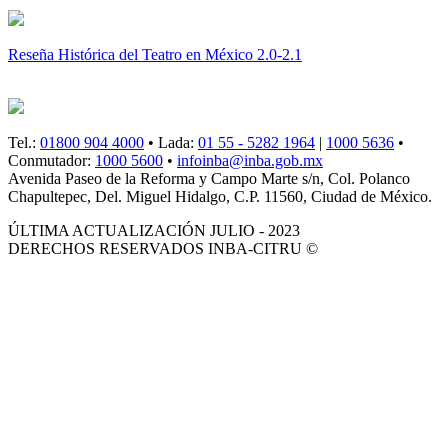
Reseña Histórica del Teatro en México 2.0-2.1
Tel.:
01800 904 4000
• Lada:
01 55 - 5282 1964
|
1000 5636
•
Conmutador:
1000 5600
•
infoinba@inba.gob.mx
Avenida Paseo de la Reforma y Campo Marte s/n, Col. Polanco
Chapultepec, Del. Miguel Hidalgo, C.P. 11560, Ciudad de México.
ÚLTIMA ACTUALIZACIÓN JULIO - 2023
DERECHOS RESERVADOS INBA-CITRU ©