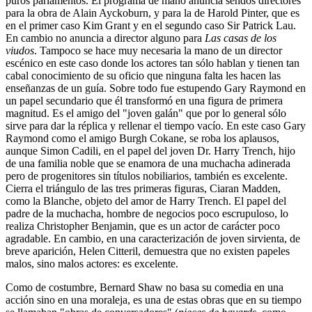
puros parlamentos. El programa de mano anuncia sendos directores
para la obra de Alain Ayckoburn, y para la de Harold Pinter, que es
en el primer caso Kim Grant y en el segundo caso Sir Patrick Lau.
En cambio no anuncia a director alguno para
Las casas de los
viudos
. Tampoco se hace muy necesaria la mano de un director
escénico en este caso donde los actores tan sólo hablan y tienen tan
cabal conocimiento de su oficio que ninguna falta les hacen las
enseñanzas de un guía. Sobre todo fue estupendo Gary Raymond en
un papel secundario que él transformó en una figura de primera
magnitud. Es el amigo del "joven galán" que por lo general sólo
sirve para dar la réplica y rellenar el tiempo vacío. En este caso Gary
Raymond como el amigo Burgh Cokane, se roba los aplausos,
aunque Simon Cadili, en el papel del joven Dr. Harry Trench, hijo
de una familia noble que se enamora de una muchacha adinerada
pero de progenitores sin títulos nobiliarios, también es excelente.
Cierra el triángulo de las tres primeras figuras, Ciaran Madden,
como la Blanche, objeto del amor de Harry Trench. El papel del
padre de la muchacha, hombre de negocios poco escrupuloso, lo
realiza Christopher Benjamin, que es un actor de carácter poco
agradable. En cambio, en una caracterización de joven sirvienta, de
breve aparición, Helen Citteril, demuestra que no existen papeles
malos, sino malos actores: es excelente.
Como de costumbre, Bernard Shaw no basa su comedia en una
acción sino en una moraleja, es una de estas obras que en su tiempo