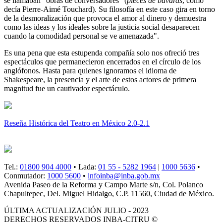
se llamaban "obras de conversadores" (
pieces de bavards
, como
decía Pierre-Aimé Touchard). Su filosofía en este caso gira en torno
de la desmoralización que provoca el amor al dinero y demuestra
como las ideas y los ideales sobre la justicia social desaparecen
cuando la comodidad personal se ve amenazada".
Es una pena que esta estupenda compañía solo nos ofreció tres
espectáculos que permanecieron encerrados en el círculo de los
anglófonos. Hasta para quienes ignoramos el idioma de
Shakespeare, la presencia y el arte de estos actores de primera
magnitud fue un cautivador espectáculo.
Reseña Histórica del Teatro en México 2.0-2.1
Tel.:
01800 904 4000
• Lada:
01 55 - 5282 1964
|
1000 5636
•
Conmutador:
1000 5600
•
infoinba@inba.gob.mx
Avenida Paseo de la Reforma y Campo Marte s/n, Col. Polanco
Chapultepec, Del. Miguel Hidalgo, C.P. 11560, Ciudad de México.
ÚLTIMA ACTUALIZACIÓN JULIO - 2023
DERECHOS RESERVADOS INBA-CITRU ©