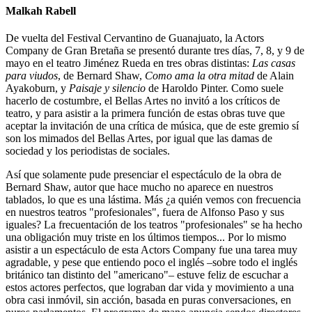
Malkah Rabell
De vuelta del Festival Cervantino de Guanajuato, la Actors
Company de Gran Bretaña se presentó durante tres días, 7, 8, y 9 de
mayo en el teatro Jiménez Rueda en tres obras distintas:
Las casas
para viudos
, de Bernard Shaw,
Como ama la otra mitad
de Alain
Ayakoburn, y
Paisaje y silencio
de Haroldo Pinter. Como suele
hacerlo de costumbre, el Bellas Artes no invitó a los críticos de
teatro, y para asistir a la primera función de estas obras tuve que
aceptar la invitación de una crítica de música, que de este gremio sí
son los mimados del Bellas Artes, por igual que las damas de
sociedad y los periodistas de sociales.
Así que solamente pude presenciar el espectáculo de la obra de
Bernard Shaw, autor que hace mucho no aparece en nuestros
tablados, lo que es una lástima. Más ¿a quién vemos con frecuencia
en nuestros teatros "profesionales", fuera de Alfonso Paso y sus
iguales? La frecuentación de los teatros "profesionales" se ha hecho
una obligación muy triste en los últimos tiempos... Por lo mismo
asistir a un espectáculo de esta Actors Company fue una tarea muy
agradable, y pese que entiendo poco el inglés –sobre todo el inglés
británico tan distinto del "americano"– estuve feliz de escuchar a
estos actores perfectos, que lograban dar vida y movimiento a una
obra casi inmóvil, sin acción, basada en puras conversaciones, en