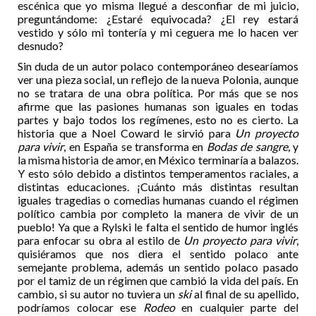
escénica que yo misma llegué a desconfiar de mi juicio,
preguntándome: ¿Estaré equivocada? ¿El rey estará
vestido y sólo mi tontería y mi ceguera me lo hacen ver
desnudo?
Sin duda de un autor polaco contemporáneo desearíamos
ver una pieza social, un reflejo de la nueva Polonia, aunque
no se tratara de una obra política. Por más que se nos
afirme que las pasiones humanas son iguales en todas
partes y bajo todos los regímenes, esto no es cierto. La
historia que a Noel Coward le sirvió para
Un proyecto
para vivir
, en España se transforma en
Bodas de sangre
, y
la misma historia de amor, en México terminaría a balazos.
Y esto sólo debido a distintos temperamentos raciales, a
distintas educaciones. ¡Cuánto más distintas resultan
iguales tragedias o comedias humanas cuando el régimen
político cambia por completo la manera de vivir de un
pueblo! Ya que a Rylski le falta el sentido de humor inglés
para enfocar su obra al estilo de
Un proyecto para vivir
,
quisiéramos que nos diera el sentido polaco ante
semejante problema, además un sentido polaco pasado
por el tamiz de un régimen que cambió la vida del país. En
cambio, si su autor no tuviera un
ski
al final de su apellido,
podríamos colocar ese
Rodeo
en cualquier parte del