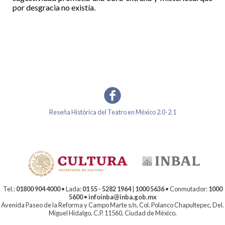
por desgracia no existía.
Reseña Histórica del Teatro en México 2.0-2.1
Tel.:
01800 904 4000
• Lada:
01 55 - 5282 1964
|
1000 5636
• Conmutador:
1000
5600
•
infoinba@inba.gob.mx
Avenida Paseo de la Reforma y Campo Marte s/n, Col. Polanco Chapultepec, Del.
Miguel Hidalgo, C.P. 11560, Ciudad de México.