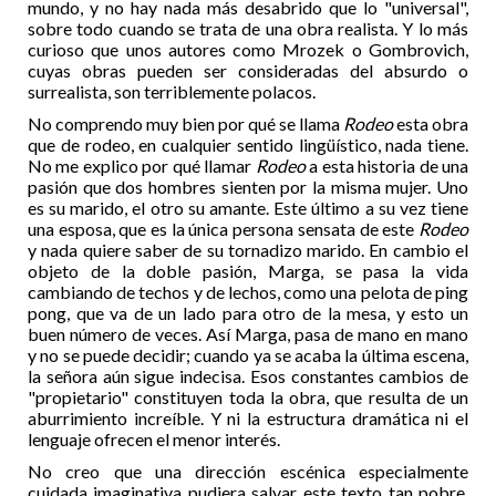
mundo, y no hay nada más desabrido que lo "universal",
sobre todo cuando se trata de una obra realista. Y lo más
curioso que unos autores como Mrozek o Gombrovich,
cuyas obras pueden ser consideradas del absurdo o
surrealista, son terriblemente polacos.
No comprendo muy bien por qué se llama
Rodeo
esta obra
que de rodeo, en cualquier sentido lingüístico, nada tiene.
No me explico por qué llamar
Rodeo
a esta historia de una
pasión que dos hombres sienten por la misma mujer. Uno
es su marido, el otro su amante. Este último a su vez tiene
una esposa, que es la única persona sensata de este
Rodeo
y nada quiere saber de su tornadizo marido. En cambio el
objeto de la doble pasión, Marga, se pasa la vida
cambiando de techos y de lechos, como una pelota de ping
pong, que va de un lado para otro de la mesa, y esto un
buen número de veces. Así Marga, pasa de mano en mano
y no se puede decidir; cuando ya se acaba la última escena,
la señora aún sigue indecisa. Esos constantes cambios de
"propietario" constituyen toda la obra, que resulta de un
aburrimiento increíble. Y ni la estructura dramática ni el
lenguaje ofrecen el menor interés.
No creo que una dirección escénica especialmente
cuidada imaginativa pudiera salvar este texto tan pobre.