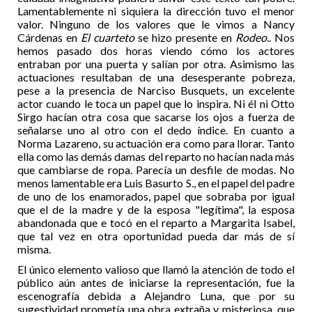
Lamentablemente ni siquiera la dirección tuvo el menor
valor. Ninguno de los valores que le vimos a Nancy
Cárdenas en
El cuarteto
se hizo presente en
Rodeo
.. Nos
hemos pasado dos horas viendo cómo los actores
entraban por una puerta y salían por otra. Asimismo las
actuaciones resultaban de una desesperante pobreza,
pese a la presencia de Narciso Busquets, un excelente
actor cuando le toca un papel que lo inspira. Ni él ni Otto
Sirgo hacían otra cosa que sacarse los ojos a fuerza de
señalarse uno al otro con el dedo índice. En cuanto a
Norma Lazareno, su actuación era como para llorar. Tanto
ella como las demás damas del reparto no hacían nada más
que cambiarse de ropa. Parecía un desfile de modas. No
menos lamentable era Luis Basurto S., en el papel del padre
de uno de los enamorados, papel que sobraba por igual
que el de la madre y de la esposa "legítima", la esposa
abandonada que e tocó en el reparto a Margarita Isabel,
que tal vez en otra oportunidad pueda dar más de sí
misma.
El único elemento valioso que llamó la atención de todo el
público aún antes de iniciarse la representación, fue la
escenografía debida a Alejandro Luna, que por su
sugestividad prometía una obra extraña y misteriosa. que