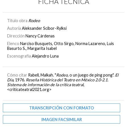
FICHA TÉCNICA
Título obra
Rodeo
Autoría
Aleksander Scibor-Rylksi
Dirección
Nancy Cárdenas
Elenco
Narciso Busquets, Otto Sirgo, Norma Lazareno, Luis
Basurto S., Margarita Isabel
Escenografía
Alejandro Luna
Cómo citar
Rabell, Malkah. "
Rodeo
, o un juego de ping pong".
El
Día
, 1976.
Reseña Histórica del Teatro en México 2.0-2.1.
Sistema de información de la crítica teatral
,
<criticateatral2021.org>
TRANSCRIPCIÓN CON FORMATO
IMAGEN FACSIMILAR