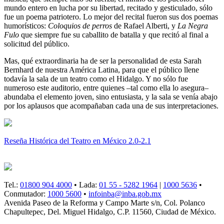
mundo entero en lucha por su libertad, recitado y gesticulado, sólo
fue un poema patriotero. Lo mejor del recital fueron sus dos poemas
humorísticos:
Coloquios de perros
de Rafael Alberti, y
La Negra
Fulo
que siempre fue su caballito de batalla y que recitó al final a
solicitud del público.
Mas, qué extraordinaria ha de ser la personalidad de esta Sarah
Bernhard de nuestra América Latina, para que el público llene
todavía la sala de un teatro como el Hidalgo. Y no sólo fue
numeroso este auditorio, entre quienes –tal como ella lo asegura–
abundaba el elemento joven, sino entusiasta, y la sala se venía abajo
por los aplausos que acompañaban cada una de sus interpretaciones.
Reseña Histórica del Teatro en México 2.0-2.1
Tel.:
01800 904 4000
• Lada:
01 55 - 5282 1964
|
1000 5636
•
Conmutador:
1000 5600
•
infoinba@inba.gob.mx
Avenida Paseo de la Reforma y Campo Marte s/n, Col. Polanco
Chapultepec, Del. Miguel Hidalgo, C.P. 11560, Ciudad de México.