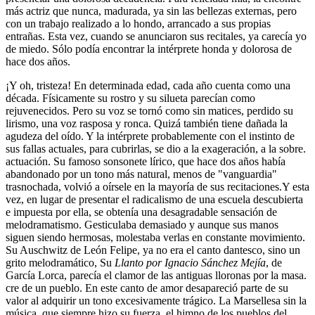
más actriz que nunca, madurada, ya sin las bellezas externas, pero
con un trabajo realizado a lo hondo, arrancado a sus propias
entrañas. Esta vez, cuando se anunciaron sus recitales, ya carecía yo
de miedo. Sólo podía encontrar la intérprete honda y dolorosa de
hace dos años.
¡Y oh, tristeza! En determinada edad, cada año cuenta como una
década. Físicamente su rostro y su silueta parecían como
rejuvenecidos. Pero su voz se tornó como sin matices, perdido su
lirismo, una voz rasposa y ronca. Quizá también tiene dañada la
agudeza del oído. Y la intérprete probablemente con el instinto de
sus fallas actuales, para cubrirlas, se dio a la exageración, a la sobre.
actuación. Su famoso sonsonete lírico, que hace dos años había
abandonado por un tono más natural, menos de "vanguardia"
trasnochada, volvió a oírsele en la mayoría de sus recitaciones.Y esta
vez, en lugar de presentar el radicalismo de una escuela descubierta
e impuesta por ella, se obtenía una desagradable sensación de
melodramatismo. Gesticulaba demasiado y aunque sus manos
siguen siendo hermosas, molestaba verlas en constante movimiento.
Su Auschwitz de León Felipe, ya no era el canto dantesco, sino un
grito melodramático, Su
Llanto por Ignacio Sánchez Mejía
, de
García Lorca, parecía el clamor de las antiguas lloronas por la masa.
cre de un pueblo. En este canto de amor desapareció parte de su
valor al adquirir un tono excesivamente trágico. La Marsellesa sin la
música, que siempre hizo su fuerza, el himno de los pueblos del