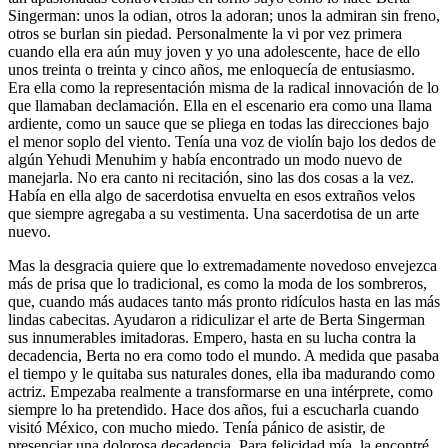
Singerman: unos la odian, otros la adoran; unos la admiran sin freno,
otros se burlan sin piedad. Personalmente la vi por vez primera
cuando ella era aún muy joven y yo una adolescente, hace de ello
unos treinta o treinta y cinco años, me enloquecía de entusiasmo.
Era ella como la representación misma de la radical innovación de lo
que llamaban declamación. Ella en el escenario era como una llama
ardiente, como un sauce que se pliega en todas las direcciones bajo
el menor soplo del viento. Tenía una voz de violín bajo los dedos de
algún Yehudi Menuhim y había encontrado un modo nuevo de
manejarla. No era canto ni recitación, sino las dos cosas a la vez.
Había en ella algo de sacerdotisa envuelta en esos extraños velos
que siempre agregaba a su vestimenta. Una sacerdotisa de un arte
nuevo.
Mas la desgracia quiere que lo extremadamente novedoso envejezca
más de prisa que lo tradicional, es como la moda de los sombreros,
que, cuando más audaces tanto más pronto ridículos hasta en las más
lindas cabecitas. Ayudaron a ridiculizar el arte de Berta Singerman
sus innumerables imitadoras. Empero, hasta en su lucha contra la
decadencia, Berta no era como todo el mundo. A medida que pasaba
el tiempo y le quitaba sus naturales dones, ella iba madurando como
actriz. Empezaba realmente a transformarse en una intérprete, como
siempre lo ha pretendido. Hace dos años, fui a escucharla cuando
visitó México, con mucho miedo. Tenía pánico de asistir, de
presenciar una dolorosa decadencia. Para felicidad mía, la encontré