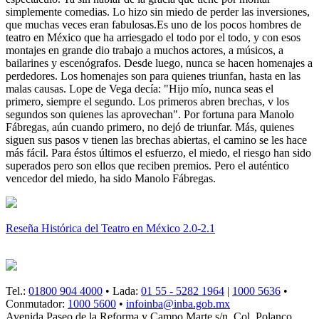
simplemente comedias. Lo hizo sin miedo de perder las inversiones,
que muchas veces eran fabulosas.Es uno de los pocos hombres de
teatro en México que ha arriesgado el todo por el todo, y con esos
montajes en grande dio trabajo a muchos actores, a músicos, a
bailarines y escenógrafos. Desde luego, nunca se hacen homenajes a
perdedores. Los homenajes son para quienes triunfan, hasta en las
malas causas. Lope de Vega decía: "Hijo mío, nunca seas el
primero, siempre el segundo. Los primeros abren brechas, v los
segundos son quienes las aprovechan". Por fortuna para Manolo
Fábregas, aún cuando primero, no dejó de triunfar. Más, quienes
siguen sus pasos v tienen las brechas abiertas, el camino se les hace
más fácil. Para éstos últimos el esfuerzo, el miedo, el riesgo han sido
superados pero son ellos que reciben premios. Pero el auténtico
vencedor del miedo, ha sido Manolo Fábregas.
Reseña Histórica del Teatro en México 2.0-2.1
Tel.:
01800 904 4000
• Lada:
01 55 - 5282 1964
|
1000 5636
•
Conmutador:
1000 5600
•
infoinba@inba.gob.mx
Avenida Paseo de la Reforma y Campo Marte s/n, Col. Polanco