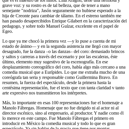
que es el maestro de los niños. Lilia Aragón, tiene una hermosa y
grave voz: y su rostro es de tal belleza, que de tener a mano
semejante "nodriza", Jasón seguramente no hubiese esperado a la
hija de Creonte para cambiar de tálamo. En el estreno también me
han pasado desapercibidos Enrique Gilabert en la caracterización del
pedagogo, y sobre todo Manuel Guízar, excelente en el papel de
Egeo.
Lo que ya me chocó la primera vez —y lo puse a cuenta de mi
estado de ánimo— y en la segunda asistencia me llegó con mayor
desagrado, fue la danza –o las danzas– del coro: demasiado brincos
y saltos y carreras a través del escenario y por las escaleras, éste
último, elemento muy sugestivo de la escenografía. En ese
desplazamiento coreográfico del coro, había algo más cercano a una
comedia musical que a Eurípides. Lo que me extraña mucho de una
coreógrafa tan seria y responsable como Guillermina Bravo. En
resumen, la fuerza del espectáculo, desde la primera hasta la
centésima representación, fue el texto que con tanta claridad v tanto
arte expresivo nos transmitieron los intérpretes.
Más, lo importante en esas 100 representaciones fue el homenaje a
Manolo Fábregas. Homenaje que no fue dirigido ni al actor ni al
director escénico, sino al empresario, al productor. Y nadie como él
lo merece en este campo. Fue Manolo Fábregas el primero en
introducir en México la comedia musical y todo lo que es gran
espectáculo. Ya sin hablar de la gracia que tiene por montar