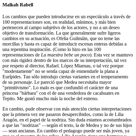
Malkah Rabell
Los cambios que pueden introducirse en un espectáculo a través de
100 representaciones son, en realidad, mínimos, y más bien
pertenecen al campo subjetivo de los actores, y no a un deseo
objetivo de transformación. La que generalmente sufre ligeros
cambios en su actuación, es Ofelia Guilmáin, que no teme las
morcillas y hasta es capaz de introducir escenas enteras debidas a
una repentina inspiración. (Como lo hizo en las 100
representaciones de
La maestra bebe un poco
). Esta vez se mantuvo
con más rigidez dentro de los marcos de su interpretación, tal vez
por respeto al director, Rafael. López Miarnau, o tal vez porque
"modestamente" no se sentía capaz de enmendarle la plana a
Eurípides. Tan sólo introdujo ciertas variantes en el temperamento
de su personaje. Le pareció que Medea necesitaba mayor
"primitivismo". Lo malo es que confundió el carácter de una
princesa "bárbara" con el de una vendedora de cacahuates en
Tepito. Me gustó mucho más la noche del estreno.
En cambio, pude observar con más atención ciertas interpretaciones
que la primera vez me pasaron desapercibidos, como la de Lilia
Aragón, en el papel de la nodriza. Sin duda estamos acostumbrados
a que las "nodrizas" —según el texto, la de Medea y no de sus hijos
— sean ancianas. En cambio el pedagogo puede ser más joven, ya