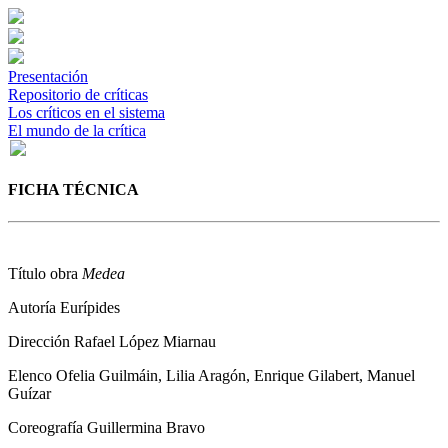
Presentación
Repositorio de críticas
Los críticos en el sistema
El mundo de la crítica
FICHA TÉCNICA
Título obra
Medea
Autoría
Eurípides
Dirección
Rafael López Miarnau
Elenco
Ofelia Guilmáin, Lilia Aragón, Enrique Gilabert, Manuel
Guízar
Coreografía
Guillermina Bravo