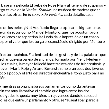
e base a la película El bebé de Rose Mary al género de suspenso y
ego eslavo de la
Vanka–Stanka
: una muñeca de madera que se
 en las otras. En
El cuarto de Verónica
cada detalle, cada
 de los pelos. ¡No! Aquí todo llega a explicarse lógicamente,
e de un director como Manuel Montoro, que nos acostumbró a
re quienes ese repentino Ira Levin da la impresión de un enano
ino por el valor que le otorga el espectáculo dirigido por Montoro
irector escénico. Esa lentitud de los gestos y de las palabras, que
pechar que esa pareja de ancianos, formada por Nelly Meden y
os cuales, la mayor falleció hace treinta años de tuberculosis, y
 joven: María Rojo y Arturo Berenstein, no eran esos dos jóvenes
poco a poco, y el arte del director encuentra el tono justo para no
ión.
to mientras pronunciaba sus parlamentos como durante sus
tein era muy llamativo el cambio que logra entre los dos
l delgadez le queda muy bien, la rejuvenece dándole su edad
o, es que entre un parlamento y otro, se "ausentaba", parecía