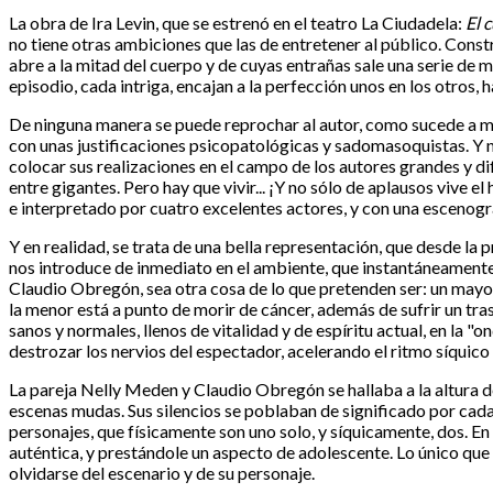
La obra de Ira Levin, que se estrenó en el teatro La Ciudadela:
El 
no tiene otras ambiciones que las de entretener al público. Const
abre a la mitad del cuerpo y de cuyas entrañas sale una serie de
episodio, cada intriga, encajan a la perfección unos en los otros, 
De ninguna manera se puede reprochar al autor, como sucede a men
con unas justificaciones psicopatológicas y sadomasoquistas. Y 
colocar sus realizaciones en el campo de los autores grandes y dif
entre gigantes. Pero hay que vivir... ¡Y no sólo de aplausos vive 
e interpretado por cuatro excelentes actores, y con una escenogra
Y en realidad, se trata de una bella representación, que desde la 
nos introduce de inmediato en el ambiente, que instantáneament
Claudio Obregón, sea otra cosa de lo que pretenden ser: un mayord
la menor está a punto de morir de cáncer, además de sufrir un tr
sanos y normales, llenos de vitalidad y de espíritu actual, en la "o
destrozar los nervios del espectador, acelerando el ritmo síquico
La pareja Nelly Meden y Claudio Obregón se hallaba a la altura
escenas mudas. Sus silencios se poblaban de significado por cada 
personajes, que físicamente son uno solo, y síquicamente, dos. E
auténtica, y prestándole un aspecto de adolescente. Lo único que s
olvidarse del escenario y de su personaje.