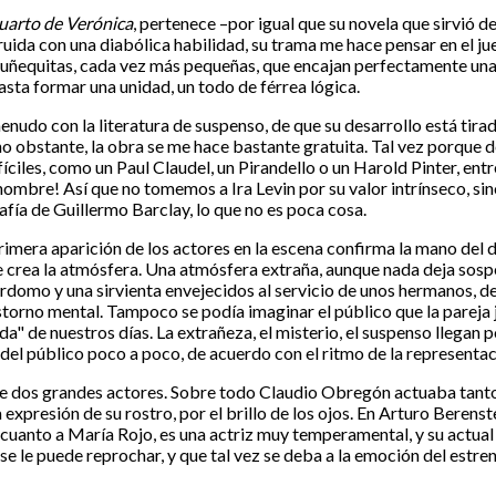
cuarto de Verónica
, pertenece –por igual que su novela que sirvió d
ruida con una diabólica habilidad, su trama me hace pensar en el ju
 muñequitas, cada vez más pequeñas, que encajan perfectamente unas
hasta formar una unidad, un todo de férrea lógica.
udo con la literatura de suspenso, de que su desarrollo está tirado
no obstante, la obra se me hace bastante gratuita. Tal vez porqu
íciles, como un Paul Claudel, un Pirandello o un Harold Pinter, ent
el hombre! Así que no tomemos a Ira Levin por su valor intrínseco, s
fía de Guillermo Barclay, lo que no es poca cosa.
primera aparición de los actores en la escena confirma la mano del d
e crea la atmósfera. Una atmósfera extraña, aunque nada deja sos
omo y una sirvienta envejecidos al servicio de unos hermanos, de l
astorno mental. Tampoco se podía imaginar el público que la pareja
nda" de nuestros días. La extrañeza, el misterio, el suspenso llegan 
 del público poco a poco, de acuerdo con el ritmo de la representac
 de dos grandes actores. Sobre todo Claudio Obregón actuaba tan
expresión de su rostro, por el brillo de los ojos. En Arturo Berens
n cuanto a María Rojo, es una actriz muy temperamental, y su actua
e le puede reprochar, y que tal vez se deba a la emoción del estren