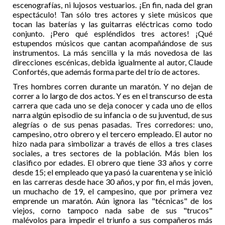
escenografías, ni lujosos vestuarios. ¡En fin, nada del gran
espectáculo! Tan sólo tres actores y siete músicos que
tocan las baterías y las guitarras eléctricas como todo
conjunto. ¡Pero qué espléndidos tres actores! ¡Qué
estupendos músicos que cantan acompañándose de sus
instrumentos. La más sencilla y la más novedosa de las
direcciones escénicas, debida igualmente al autor, Claude
Confortés, que además forma parte del trío de actores.
Tres hombres corren durante un maratón. Y no dejan de
correr a lo largo de dos actos. Y es en el transcurso de esta
carrera que cada uno se deja conocer y cada uno de ellos
narra algún episodio de su infancia o de su juventud, de sus
alegrías o de sus penas pasadas. Tres corredores: uno,
campesino, otro obrero y el tercero empleado. El autor no
hizo nada para simbolizar a través de ellos a tres clases
sociales, a tres sectores de la población. Más bien los
clasifico por edades. El obrero que tiene 33 años y corre
desde 15; el empleado que ya pasó la cuarentena y se inició
en las carreras desde hace 30 años, y por fin, el más joven,
un muchacho de 19, el campesino, que por primera vez
emprende un maratón. Aún ignora las "técnicas" de los
viejos, corno tampoco nada sabe de sus "trucos"
malévolos para impedir el triunfo a sus compañeros más