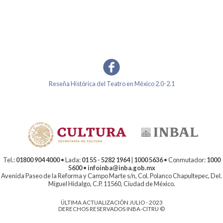
Reseña Histórica del Teatro en México 2.0-2.1
Tel.:
01800 904 4000
• Lada:
01 55 - 5282 1964
|
1000 5636
• Conmutador:
1000
5600
•
infoinba@inba.gob.mx
Avenida Paseo de la Reforma y Campo Marte s/n, Col. Polanco Chapultepec, Del.
Miguel Hidalgo, C.P. 11560, Ciudad de México.
ÚLTIMA ACTUALIZACIÓN JULIO - 2023
DERECHOS RESERVADOS INBA-CITRU ©