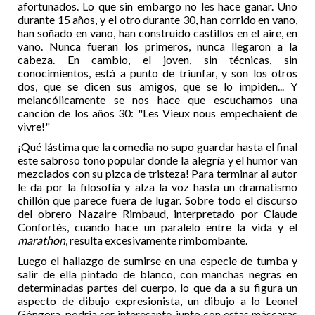
afortunados. Lo que sin embargo no les hace ganar. Uno
durante 15 años, y el otro durante 30, han corrido en vano,
han soñado en vano, han construido castillos en el aire, en
vano. Nunca fueran los primeros, nunca llegaron a la
cabeza. En cambio, el joven, sin técnicas, sin
conocimientos, está a punto de triunfar, y son los otros
dos, que se dicen sus amigos, que se lo impiden... Y
melancólicamente se nos hace que escuchamos una
canción de los años 30: "Les Vieux nous empechaient de
vivre!"
¡Qué lástima que la comedia no supo guardar hasta el final
este sabroso tono popular donde la alegría y el humor van
mezclados con su pizca de tristeza! Para terminar al autor
le da por la filosofía y alza la voz hasta un dramatismo
chillón que parece fuera de lugar. Sobre todo el discurso
del obrero Nazaire Rimbaud, interpretado por Claude
Confortés, cuando hace un paralelo entre la vida y el
marathon
, resulta excesivamente rimbombante.
Luego el hallazgo de sumirse en una especie de tumba y
salir de ella pintado de blanco, con manchas negras en
determinadas partes del cuerpo, lo que da a su figura un
aspecto de dibujo expresionista, un dibujo a lo Leonel
Góngora, podria ser interesante, junto con estas máscaras