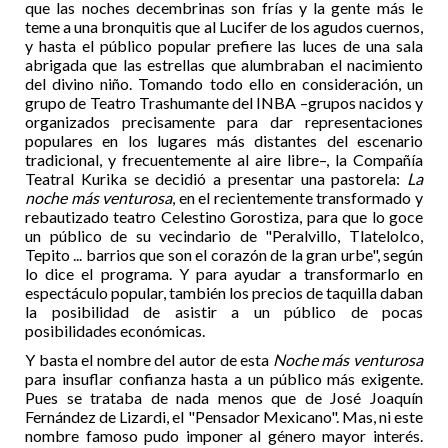
que las noches decembrinas son frías y la gente más le
teme a una bronquitis que al Lucifer de los agudos cuernos,
y hasta el público popular prefiere las luces de una sala
abrigada que las estrellas que alumbraban el nacimiento
del divino niño. Tomando todo ello en consideración, un
grupo de Teatro Trashumante del INBA –grupos nacidos y
organizados precisamente para dar representaciones
populares en los lugares más distantes del escenario
tradicional, y frecuentemente al aire libre–, la Compañía
Teatral Kurika se decidió a presentar una pastorela:
La
noche más venturosa
, en el recientemente transformado y
rebautizado teatro Celestino Gorostiza, para que lo goce
un público de su vecindario de "Peralvillo, Tlatelolco,
Tepito ... barrios que son el corazón de la gran urbe", según
lo dice el programa. Y para ayudar a transformarlo en
espectáculo popular, también los precios de taquilla daban
la posibilidad de asistir a un público de pocas
posibilidades económicas.
Y basta el nombre del autor de esta
Noche más venturosa
para insuflar confianza hasta a un público más exigente.
Pues se trataba de nada menos que de José Joaquín
Fernández de Lizardi, el "Pensador Mexicano". Mas, ni este
nombre famoso pudo imponer al género mayor interés.