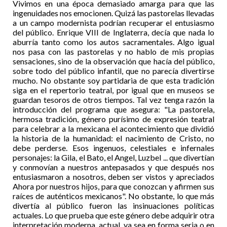
Vivimos en una época demasiado amarga para que las
ingenuidades nos emocionen. Quizá las pastorelas llevadas
a un campo modernista podrían recuperar el entusiasmo
del público. Enrique VIII de Inglaterra, decía que nada lo
aburría tanto como los autos sacramentales. Algo igual
nos pasa con las pastorelas y no hablo de mis propias
sensaciones, sino de la observación que hacía del público,
sobre todo del público infantil, que no parecía divertirse
mucho. No obstante soy partidaria de que esta tradición
siga en el repertorio teatral, por igual que en museos se
guardan tesoros de otros tiempos. Tal vez tenga razón la
introducción del programa que asegura: "La pastorela,
hermosa tradición, género purísimo de expresión teatral
para celebrar a la mexicana el acontecimiento que dividió
la historia de la humanidad: el nacimiento de Cristo, no
debe perderse. Esos ingenuos, celestiales e infernales
personajes: la Gila, el Bato, el Angel, Luzbel ... que divertían
y conmovían a nuestros antepasados y que después nos
entusiasmaron a nosotros, deben ser vistos y apreciados
Ahora por nuestros hijos, para que conozcan y afirmen sus
raíces de auténticos mexicanos". No obstante, lo que más
divertía al público fueron las insinuaciones políticas
actuales. Lo que prueba que este género debe adquirir otra
interpretación moderna, actual, ya sea en forma seria o en