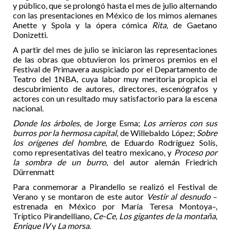
y público, que se prolongó hasta el mes de julio alternando
con las presentaciones en México de los mimos alemanes
Anette y Spola y la ópera cómica
Rita
, de Gaetano
Donizetti.
A partir del mes de julio se iniciaron las representaciones
de las obras que obtuvieron los primeros premios en el
Festival de Primavera auspiciado por el Departamento de
Teatro del 1NBA, cuya labor muy meritoria propicia el
descubrimiento de autores, directores, escenógrafos y
actores con un resultado muy satisfactorio para la escena
nacional.
Donde los árboles
, de Jorge Esma;
Los arrieros con sus
burros por la hermosa capital
, de Willebaldo López;
Sobre
los orígenes del hombre
, de Eduardo Rodríguez Solís,
como representativas del teatro mexicano, y
Proceso por
la sombra de un burro
, del autor alemán Friedrich
Dürrenmatt
Para conmemorar a Pirandello se realizó el Festival de
Verano y se montaron de este autor
Vestir al desnudo
–
estrenada en México por María Teresa Montoya–,
Tríptico Pirandelliano,
Ce-Ce
,
Los gigantes de la montaña
,
Enrique IV
y
La morsa
.