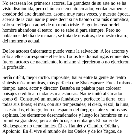
No escasean los primeros actores. La grandeza de su arte no se ha
visto disminuida, pero el único elemento creador, verdaderamente
creador del arte dramático, asoma muy raras veces, y nuestra época,
acerca de la cual nadie puede decir si ha habido otra más dramática,
sólo se refleja en aquél de un modo triste. El genio creador del
hombre abandona el teatro, no se sabe si para siempre. Pero no
hablamos del día de mañana; se trata de nosotros, de nuestro teatro,
del momento actual.
De los actores únicamente puede venir la salvación. A los actores y
sólo a ellos corresponde el teatro. Todos los dramaturgos eminentes
fueron actores de nacimiento, lo mismo si ejercieron o no ejercieron
la profesión.
Sería difícil, mejor dicho, imposible, hallar entre la gente de teatro
síntesis más armónicas, más perfecta que Shakespeare. Fue al mismo
tiempo, autor, actor y director. Bastaba su palabra para colorear
paisajes o edificar ciudades majestuosas. Nadie imitó al Creador
como él. Construyó un mundo fantástico y perfecto: la tierra, con
todas sus flores; el mar, con sus tempestades; el cielo, el sol, la luna,
las estrellas, el fuego, todo el espanto del fuego; el aire y todos sus
espíritus, los elementos desencadenados y luego los hombres en su
primitiva grandeza, pero auténticos, sin embargo. El poder de
Shakespeare no tiene límites. Él es Hamlet y Claudio, Ofelia y
Apolonio. En él vive el mundo de los Otelos y de los Yagos, de