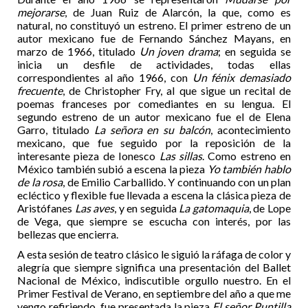
mejorarse
, de Juan Ruiz de Alarcón, la que, como es
natural, no constituyó un estreno. El primer estreno de un
autor mexicano fue de Fernando Sánchez Mayans, en
marzo de 1966, titulado
Un joven drama
; en seguida se
inicia un desfile de actividades, todas ellas
correspondientes al año 1966, con
Un fénix demasiado
frecuente
, de Christopher Fry, al que sigue un recital de
poemas franceses por comediantes en su lengua. El
segundo estreno de un autor mexicano fue el de Elena
Garro, titulado
La señora en su balcón
, acontecimiento
mexicano, que fue seguido por la reposición de la
interesante pieza de Ionesco
Las sillas
. Como estreno en
México también subió a escena la pieza
Yo también hablo
de la rosa
, de Emilio Carballido. Y continuando con un plan
ecléctico y flexible fue llevada a escena la clásica pieza de
Aristófanes
Las aves
, y en seguida
La gatomaquia
, de Lope
de Vega, que siempre se escucha con interés, por las
bellezas que encierra.
A esta sesión de teatro clásico le siguió la ráfaga de color y
alegría que siempre significa una presentación del Ballet
Nacional de México, indiscutible orgullo nuestro. En el
Primer Festival de Verano, en septiembre del año a que me
vengo refiriendo, fue presentada la pieza
El señor Puntilla