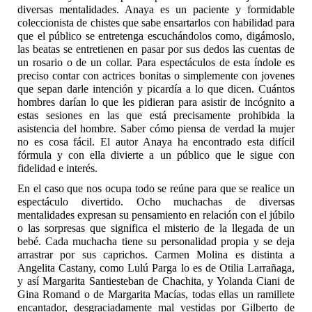
diversas mentalidades. Anaya es un paciente y formidable
coleccionista de chistes que sabe ensartarlos con habilidad para
que el público se entretenga escuchándolos como, digámoslo,
las beatas se entretienen en pasar por sus dedos las cuentas de
un rosario o de un collar. Para espectáculos de esta índole es
preciso contar con actrices bonitas o simplemente con jovenes
que sepan darle intención y picardía a lo que dicen. Cuántos
hombres darían lo que les pidieran para asistir de incógnito a
estas sesiones en las que está precisamente prohibida la
asistencia del hombre. Saber cómo piensa de verdad la mujer
no es cosa fácil. El autor Anaya ha encontrado esta difícil
fórmula y con ella divierte a un público que le sigue con
fidelidad e interés.
En el caso que nos ocupa todo se reúne para que se realice un
espectáculo divertido. Ocho muchachas de diversas
mentalidades expresan su pensamiento en relación con el júbilo
o las sorpresas que significa el misterio de la llegada de un
bebé. Cada muchacha tiene su personalidad propia y se deja
arrastrar por sus caprichos. Carmen Molina es distinta a
Angelita Castany, como Lulú Parga lo es de Otilia Larrañaga,
y así Margarita Santiesteban de Chachita, y Yolanda Ciani de
Gina Romand o de Margarita Macías, todas ellas un ramillete
encantador, desgraciadamente mal vestidas por Gilberto de