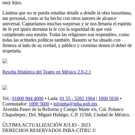
muy lejos.
Lástima que no se pueda estudiar detalle a detalle la obra basurtiana,
tan personal, como se ha hecho con otros autores de alcance
universal. Captaríamos muchas sorpresas y se nos llenaría el espíritu
de fe por quien derrama la fe con la seguridad de que está
cumpliendo una misión. Todas las religiones son respetables, como
todas las actitudes políticas también. Basurto se ha situado con
firmeza al lado de su verdad, y público y cronistas tienen el deber de
respetarla.
Reseña Histórica del Teatro en México 2.0-2.1
Tel.:
01800 904 4000
• Lada:
01 55 - 5282 1964
|
1000 5636
•
Conmutador:
1000 5600
•
infoinba@inba.gob.mx
Avenida Paseo de la Reforma y Campo Marte s/n, Col. Polanco
Chapultepec, Del. Miguel Hidalgo, C.P. 11560, Ciudad de México.
ÚLTIMA ACTUALIZACIÓN JULIO - 2023
DERECHOS RESERVADOS INBA-CITRU ©