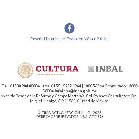
Reseña Histórica del Teatro en México 2.0-2.1
Tel.:
01800 904 4000
• Lada:
01 55 - 5282 1964
|
1000 5636
• Conmutador:
1000
5600
•
infoinba@inba.gob.mx
Avenida Paseo de la Reforma y Campo Marte s/n, Col. Polanco Chapultepec, Del.
Miguel Hidalgo, C.P. 11560, Ciudad de México.
ÚLTIMA ACTUALIZACIÓN JULIO - 2023
DERECHOS RESERVADOS INBA-CITRU ©