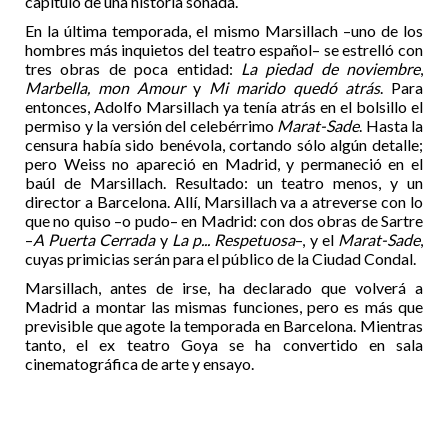
capítulo de una historia soñada.
En la última temporada, el mismo Marsillach –uno de los
hombres más inquietos del teatro español– se estrelló con
tres obras de poca entidad:
La piedad de noviembre
,
Marbella, mon Amour
y
Mi marido quedó atrás
. Para
entonces, Adolfo Marsillach ya tenía atrás en el bolsillo el
permiso y la versión del celebérrimo
Marat-Sade
. Hasta la
censura había sido benévola, cortando sólo algún detalle;
pero Weiss no apareció en Madrid, y permaneció en el
baúl de Marsillach. Resultado: un teatro menos, y un
director a Barcelona. Allí, Marsillach va a atreverse con lo
que no quiso –o pudo– en Madrid: con dos obras de Sartre
–
A Puerta Cerrada
y
La p... Respetuosa
–, y el
Marat-Sade
,
cuyas primicias serán para el público de la Ciudad Condal.
Marsillach, antes de irse, ha declarado que volverá a
Madrid a montar las mismas funciones, pero es más que
previsible que agote la temporada en Barcelona. Mientras
tanto, el ex teatro Goya se ha convertido en sala
cinematográfica de arte y ensayo.