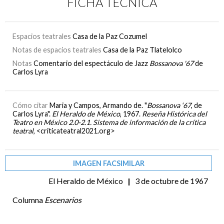
FICHA TÉCNICA
Espacios teatrales
Casa de la Paz Cozumel
Notas de espacios teatrales
Casa de la Paz Tlatelolco
Notas
Comentario del espectáculo de Jazz
Bossanova '67
de
Carlos Lyra
Cómo citar
Maria y Campos, Armando de. "
Bossanova ‘67
, de
Carlos Lyra".
El Heraldo de México
, 1967.
Reseña Histórica del
Teatro en México 2.0-2.1. Sistema de información de la crítica
teatral
, <criticateatral2021.org>
IMAGEN FACSIMILAR
El Heraldo de México
|
3 de octubre de 1967
Columna
Escenarios