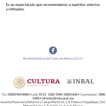
Es un espectáculo que recomendamos a espíritus selectos
y refinados.
Reseña Histórica del Teatro en México 2.0-2.1
Tel.:
01800 904 4000
• Lada:
01 55 - 5282 1964
|
1000 5636
• Conmutador:
1000
5600
•
infoinba@inba.gob.mx
Avenida Paseo de la Reforma y Campo Marte s/n, Col. Polanco Chapultepec, Del.
Miguel Hidalgo, C.P. 11560, Ciudad de México.