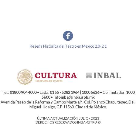
Reseña Histórica del Teatro en México 2.0-2.1
Tel.:
01800 904 4000
• Lada:
01 55 - 5282 1964
|
1000 5636
• Conmutador:
1000
5600
•
infoinba@inba.gob.mx
Avenida Paseo de la Reforma y Campo Marte s/n, Col. Polanco Chapultepec, Del.
Miguel Hidalgo, C.P. 11560, Ciudad de México.
ÚLTIMA ACTUALIZACIÓN JULIO - 2023
DERECHOS RESERVADOS INBA-CITRU ©