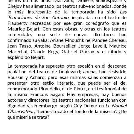
de los últimos años. Marivaux, Moliére, Shakespeare y
Chejov han alimentado los teatros subvencionados, donde
lo más interesante de la temporada ha sido
Las
Tentaciones de San Antonio
, inspiradas en el texto de
Flauberty recreadas por ese gran coreógrafo que es
Maurice Bejart. Con estas obras, y otras en los teatros
comerciales, una serie de nuevos directores han
confirmado su valía: Ariane Mnouchkine, Pandee Chereau,
Jean Tasso, Antoine Bourseiller, Jorge Lavelli, Maurice
Marechal, Claude Regy, Gabriel Garran y el citado y
espléndido Bejart.
La temporada ha supuesto otro escalón en el descenso
paulatino del teatro de boulevard; apenas han resistido
Roussin y Achard; pero esas mismas salas comienzan a
presentar otro estilo literario, que puede ser el del
conmemorado Pirandello, el de Pinter, o el testimonial de
la misma Francois Sagan. Hay empresas, hay buenos
actores y directores, los teatros nacionales funcionan con
dignidad y, sin embargo, según Guy Dumur en
Le Nouvel
Observateur
, "hemos tocado el fondo de la miseria". ¿De
qué miseria se trata?